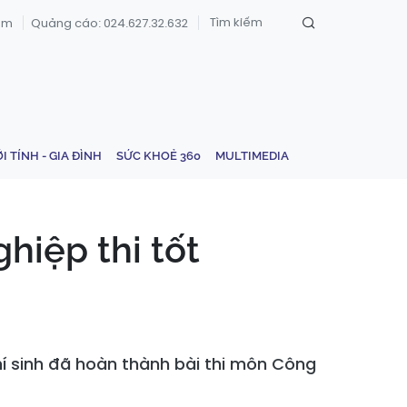
om
Quảng cáo: 024.627.32.632
ỚI TÍNH - GIA ĐÌNH
SỨC KHOẺ 360
MULTIMEDIA
hiệp thi tốt
 thí sinh đã hoàn thành bài thi môn Công