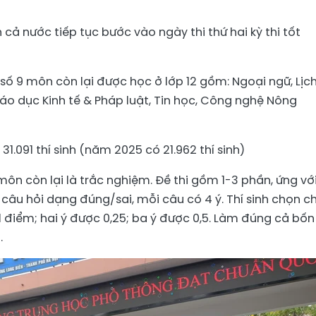
nh cả nước tiếp tục bước vào ngày thi thứ hai kỳ thi tốt
số 9 môn còn lại được học ở lớp 12 gồm: Ngoại ngữ, Lịch
 Giáo dục Kinh tế & Pháp luật, Tin học, Công nghệ Nông
.091 thí sinh (năm 2025 có 21.962 thí sinh)
môn còn lại là trắc nghiệm. Đề thi gồm 1-3 phần, ứng vớ
à câu hỏi dạng đúng/sai, mỗi câu có 4 ý. Thí sinh chọn c
 điểm; hai ý được 0,25; ba ý được 0,5. Làm đúng cả bốn 
.