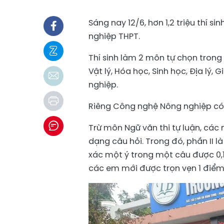
Sáng nay 12/6, hơn 1,2 triệu thí si
nghiệp THPT.
Thí sinh làm 2 môn tự chọn trong 
Vật lý, Hóa học, Sinh học, Địa lý,
nghiệp.
Riêng Công nghệ Nông nghiệp có 31
Trừ môn Ngữ văn thi tự luận, các 
dạng câu hỏi. Trong đó, phần II l
xác một ý trong một câu được 0,1
các em mới được trọn vẹn 1 điểm