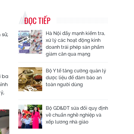
ĐỌC TIẾP
Hà Nội đẩy mạnh kiểm tra,
 sử,
xử lý các hoạt động kinh
doanh trái phép sản phẩm
giảm cân qua mạng
Bộ Y tế tăng cường quản lý
i ba
dược liệu để đảm bảo an
hính
toàn người dùng
ý,
Bộ GD&ĐT sửa đổi quy định
về chuẩn nghề nghiệp và
xếp lương nhà giáo