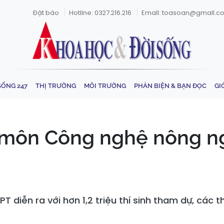
Đặt báo
Hotline: 0327.216.216
Email: toasoan@gmail.c
SỐNG 247
THỊ TRƯỜNG
MÔI TRƯỜNG
PHẢN BIỆN & BẠN ĐỌC
GI
 môn Công nghệ nông ng
HPT diễn ra với hơn 1,2 triệu thí sinh tham dự, các