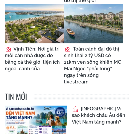
đô thị thế giới
Vịnh Tiên: Nơi giá trị
Toàn cảnh đại đô thị
mỗi căn nhà được đo
sinh thái 2 tỷ USD có
bằng cả thế giới tiện ích
11km ven sông khiến MC
ngoài cánh cửa
Mai Ngọc “phải lòng”
ngay trên sóng
livestream
TIN MỚI
[INFOGRAPHIC] Vì
sao khách châu Âu đến
Việt Nam tăng mạnh?