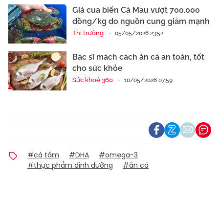
Giá cua biển Cà Mau vượt 700.000
đồng/kg do nguồn cung giảm mạnh
Thị trường
05/05/2026 23:52
Bác sĩ mách cách ăn cá an toàn, tốt
cho sức khỏe
Sức khoẻ 360
10/05/2026 07:59
#cá tầm
#DHA
#omega-3
#thực phẩm dinh dưỡng
#ăn cá