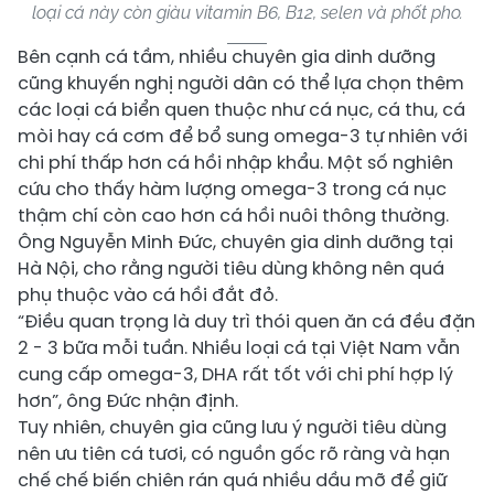
loại cá này còn giàu vitamin B6, B12, selen và phốt pho.
Bên cạnh cá tầm, nhiều chuyên gia dinh dưỡng
cũng khuyến nghị người dân có thể lựa chọn thêm
các loại cá biển quen thuộc như cá nục, cá thu, cá
mòi hay cá cơm để bổ sung omega-3 tự nhiên với
chi phí thấp hơn cá hồi nhập khẩu. Một số nghiên
cứu cho thấy hàm lượng omega-3 trong cá nục
thậm chí còn cao hơn cá hồi nuôi thông thường.
Ông Nguyễn Minh Đức, chuyên gia dinh dưỡng tại
Hà Nội, cho rằng người tiêu dùng không nên quá
phụ thuộc vào cá hồi đắt đỏ.
“Điều quan trọng là duy trì thói quen ăn cá đều đặn
2 - 3 bữa mỗi tuần. Nhiều loại cá tại Việt Nam vẫn
cung cấp omega-3, DHA rất tốt với chi phí hợp lý
hơn”, ông Đức nhận định.
Tuy nhiên, chuyên gia cũng lưu ý người tiêu dùng
nên ưu tiên cá tươi, có nguồn gốc rõ ràng và hạn
chế chế biến chiên rán quá nhiều dầu mỡ để giữ