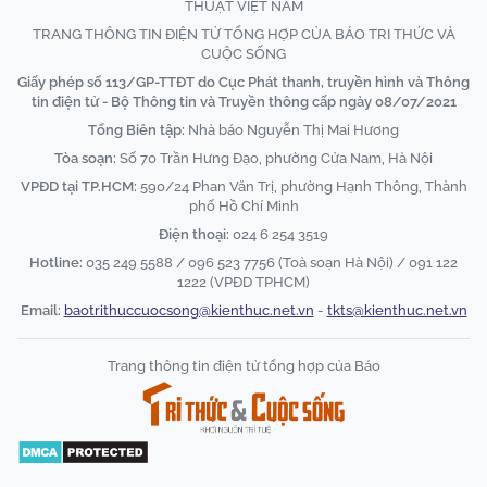
THUẬT VIỆT NAM
TRANG THÔNG TIN ĐIỆN TỬ TỔNG HỢP CỦA BÁO TRI THỨC VÀ
CUỘC SỐNG
Giấy phép số 113/GP-TTĐT do Cục Phát thanh, truyền hình và Thông
tin điện tử - Bộ Thông tin và Truyền thông cấp ngày 08/07/2021
Tổng Biên tập:
Nhà báo Nguyễn Thị Mai Hương
Tòa soạn:
Số 70 Trần Hưng Đạo, phường Cửa Nam, Hà Nội
VPĐD tại TP.HCM:
590/24 Phan Văn Trị, phường Hạnh Thông, Thành
phố Hồ Chí Minh
Điện thoại:
024 6 254 3519
Hotline:
035 249 5588 / 096 523 7756 (Toà soạn Hà Nội) / 091 122
1222 (VPĐD TPHCM)
Email:
baotrithuccuocsong@kienthuc.net.vn
-
tkts@kienthuc.net.vn
Trang thông tin điện tử tổng hợp của Báo