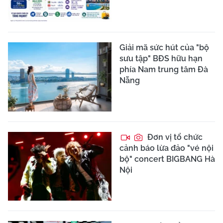
Giải mã sức hút của "bộ
sưu tập" BĐS hữu hạn
phía Nam trung tâm Đà
Nẵng
Đơn vị tổ chức
cảnh báo lừa đảo "vé nội
bộ" concert BIGBANG Hà
Nội