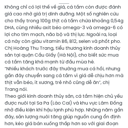
Không chỉ có lợi thế về giá, cá tầm còn được đánh
giá cao nhờ giá trị dinh dưỡng. Một số nghiên cứu
cho thấy trong 100g thịt cá tầm chứa khoảng 0,54g
DHA, cùng nhiều axit béo omega-3 và omega-6 có
lợi cho tim mạch, não bộ và thị lực. Ngoài ra, loại
cá này còn giàu vitamin B6, B12, selen và phốt pho.
Chị Hoàng Thu Trang, tiểu thương kinh doanh thủy
sản tại quận Cầu Giấy (Hà Nội), cho biết sức mua
cá tầm tăng khá mạnh từ đầu mùa hè.
“Nhiều khách trước đây thường mua cá hồi, nhưng
gần đây chuyển sang cá tầm vì giá dễ chịu hơn mà
thịt vẫn béo, ít xương, trẻ nhỏ cũng dễ ăn”, chị
Trang nói.
Theo giới kinh doanh thủy sản, cá tầm hiện chủ yếu
được nuôi tại Sa Pa (Lào Cai) và khu vực Lâm Đồng
nhờ điều kiện khí hậu lạnh phù hợp. Những năm gần
đây, sản lượng nuôi tăng giúp nguồn cung ổn định
hơn, kéo giá bán xuống thấp hơn so với giai đoạn