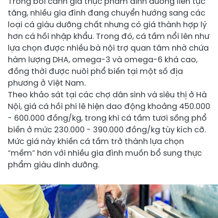
Trong bối cảnh giá thực phẩm dinh dưỡng liên tục
tăng, nhiều gia đình đang chuyển hướng sang các
loại cá giàu dưỡng chất nhưng có giá thành hợp lý
hơn cá hồi nhập khẩu. Trong đó, cá tầm nổi lên như
lựa chọn được nhiều bà nội trợ quan tâm nhờ chứa
hàm lượng DHA, omega-3 và omega-6 khá cao,
đồng thời được nuôi phổ biến tại một số địa
phương ở Việt Nam.
Theo khảo sát tại các chợ dân sinh và siêu thị ở Hà
Nội, giá cá hồi phi lê hiện dao động khoảng 450.000
- 600.000 đồng/kg, trong khi cá tầm tươi sống phổ
biến ở mức 230.000 - 390.000 đồng/kg tùy kích cỡ.
Mức giá này khiến cá tầm trở thành lựa chọn
“mềm” hơn với nhiều gia đình muốn bổ sung thực
phẩm giàu dinh dưỡng.