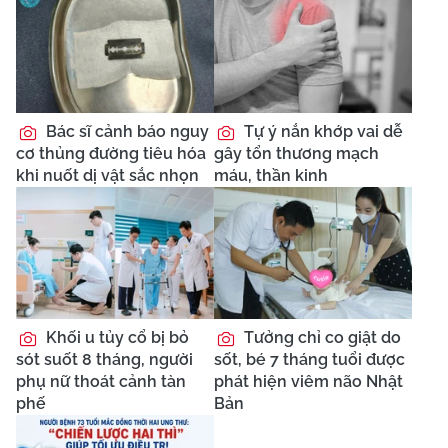
Bác sĩ cảnh báo nguy
Tự ý nắn khớp vai dễ
cơ thủng đường tiêu hóa
gây tổn thương mạch
khi nuốt dị vật sắc nhọn
máu, thần kinh
Khối u tủy cổ bị bỏ
Tưởng chỉ co giật do
sót suốt 8 tháng, người
sốt, bé 7 tháng tuổi được
phụ nữ thoát cảnh tàn
phát hiện viêm não Nhật
phế
Bản