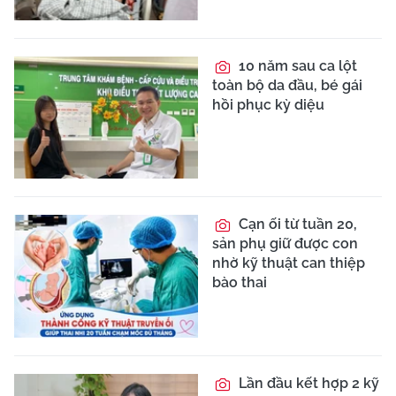
10 năm sau ca lột
toàn bộ da đầu, bé gái
hồi phục kỳ diệu
Cạn ối từ tuần 20,
sản phụ giữ được con
nhờ kỹ thuật can thiệp
bào thai
Lần đầu kết hợp 2 kỹ