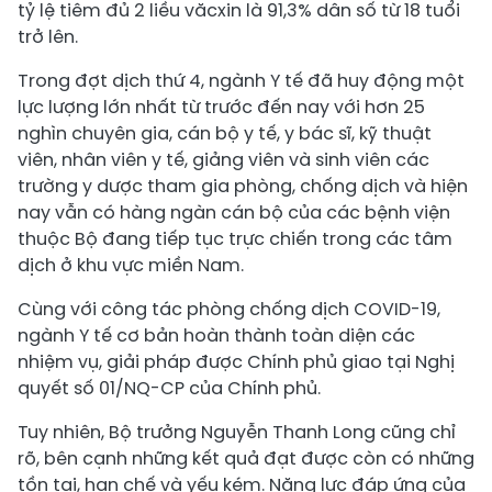
tỷ lệ tiêm đủ 2 liều văcxin là 91,3% dân số từ 18 tuổi
trở lên.
Trong đợt dịch thứ 4, ngành Y tế đã huy động một
lực lượng lớn nhất từ trước đến nay với hơn 25
nghìn chuyên gia, cán bộ y tế, y bác sĩ, kỹ thuật
viên, nhân viên y tế, giảng viên và sinh viên các
trường y dược tham gia phòng, chống dịch và hiện
nay vẫn có hàng ngàn cán bộ của các bệnh viện
thuộc Bộ đang tiếp tục trực chiến trong các tâm
dịch ở khu vực miền Nam.
Cùng với công tác phòng chống dịch COVID-19,
ngành Y tế cơ bản hoàn thành toàn diện các
nhiệm vụ, giải pháp được Chính phủ giao tại Nghị
quyết số 01/NQ-CP của Chính phủ.
Tuy nhiên, Bộ trưởng Nguyễn Thanh Long cũng chỉ
rõ, bên cạnh những kết quả đạt được còn có những
tồn tại, hạn chế và yếu kém. Năng lực đáp ứng của