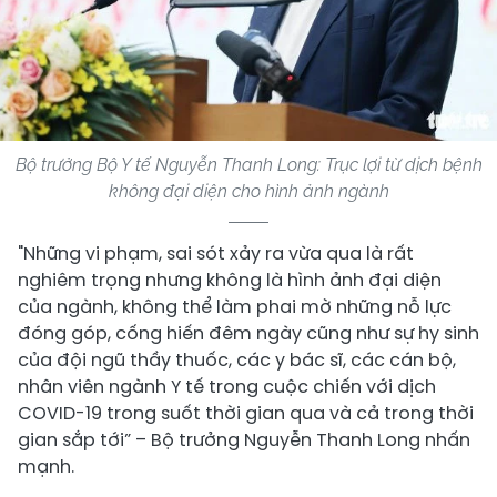
Bộ trưởng Bộ Y tế Nguyễn Thanh Long: Trục lợi từ dịch bệnh
không đại diện cho hình ảnh ngành
"Những vi phạm, sai sót xảy ra vừa qua là rất
nghiêm trọng nhưng không là hình ảnh đại diện
của ngành, không thể làm phai mờ những nỗ lực
đóng góp, cống hiến đêm ngày cũng như sự hy sinh
của đội ngũ thầy thuốc, các y bác sĩ, các cán bộ,
nhân viên ngành Y tế trong cuộc chiến với dịch
COVID-19 trong suốt thời gian qua và cả trong thời
gian sắp tới” – Bộ trưởng Nguyễn Thanh Long nhấn
mạnh.