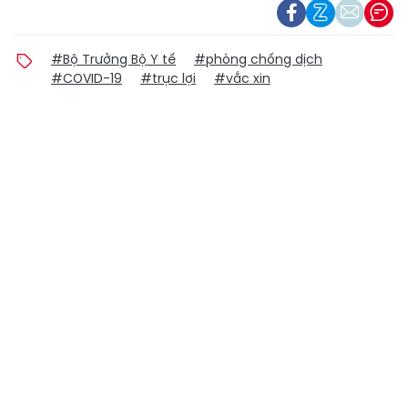
#Bộ Trưởng Bộ Y tế
#phòng chống dịch
#COVID-19
#trục lợi
#vắc xin