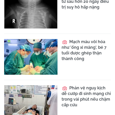
tử sau hơn 20 ngày điều
trị suy hô hấp nặng
Mạch máu vôi hóa
như 'ống xi măng', bé 7
tuổi được ghép thận
thành công
Phản vệ nguy kịch
dễ cướp đi sinh mạng chỉ
trong vài phút nếu chậm
cấp cứu