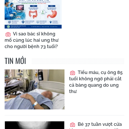
Vì sao bác sĩ không
mổ cùng lúc hai ung thư
cho người bệnh 73 tuổi?
TIN MỚI
Tiểu máu, cụ ông 85
tuổi không ngờ phải cắt
cả bàng quang do ung
thư
Bé 37 tuần vượt cửa