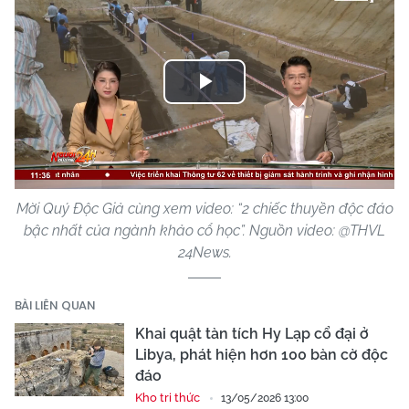
Play
Video
Mời Quý Độc Giả cùng xem video: “2 chiếc thuyền độc đáo
bậc nhất của ngành khảo cổ học”. Nguồn video: @THVL
24News.
BÀI LIÊN QUAN
Khai quật tàn tích Hy Lạp cổ đại ở
Libya, phát hiện hơn 100 bàn cờ độc
đáo
Kho tri thức
13/05/2026 13:00