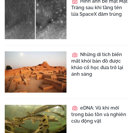
Hình ảnh bề mặt Mặt
Trăng sau khi tầng tên
lửa SpaceX đâm trúng
Những di tích biến
mất khỏi bản đồ được
khảo cổ học đưa trở lại
ánh sáng
eDNA: Vũ khí mới
trong bảo tồn và nghiên
cứu động vật