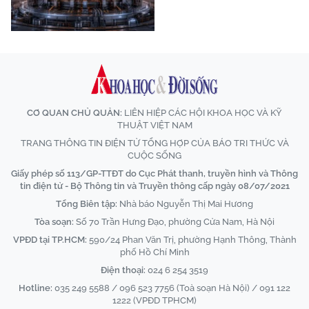
CƠ QUAN CHỦ QUẢN:
LIÊN HIỆP CÁC HỘI KHOA HỌC VÀ KỸ
THUẬT VIỆT NAM
TRANG THÔNG TIN ĐIỆN TỬ TỔNG HỢP CỦA BÁO TRI THỨC VÀ
CUỘC SỐNG
Giấy phép số 113/GP-TTĐT do Cục Phát thanh, truyền hình và Thông
tin điện tử - Bộ Thông tin và Truyền thông cấp ngày 08/07/2021
Tổng Biên tập:
Nhà báo Nguyễn Thị Mai Hương
Tòa soạn:
Số 70 Trần Hưng Đạo, phường Cửa Nam, Hà Nội
VPĐD tại TP.HCM:
590/24 Phan Văn Trị, phường Hạnh Thông, Thành
phố Hồ Chí Minh
Điện thoại:
024 6 254 3519
Hotline:
035 249 5588 / 096 523 7756 (Toà soạn Hà Nội) / 091 122
1222 (VPĐD TPHCM)