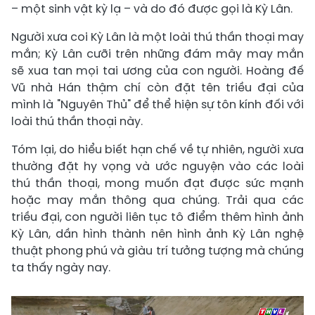
– một sinh vật kỳ lạ – và do đó được gọi là Kỳ Lân.
Người xưa coi Kỳ Lân là một loài thú thần thoại may
mắn; Kỳ Lân cưỡi trên những đám mây may mắn
sẽ xua tan mọi tai ương của con người. Hoàng đế
Vũ nhà Hán thậm chí còn đặt tên triều đại của
mình là "Nguyên Thủ" để thể hiện sự tôn kính đối với
loài thú thần thoại này.
Tóm lại, do hiểu biết hạn chế về tự nhiên, người xưa
thường đặt hy vọng và ước nguyện vào các loài
thú thần thoại, mong muốn đạt được sức mạnh
hoặc may mắn thông qua chúng. Trải qua các
triều đại, con người liên tục tô điểm thêm hình ảnh
Kỳ Lân, dần hình thành nên hình ảnh Kỳ Lân nghệ
thuật phong phú và giàu trí tưởng tượng mà chúng
ta thấy ngày nay.