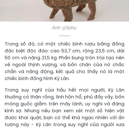
Ảnh: @Sohu.
Trong số đó, có một chiếc bình rượu bằng đồng
đặc biệt độc đáo: cao 53,7 cm, rộng 23,5 cm, dài
50 cm và nặng 21,5 kg. Phần bụng tròn trịa tạo nên
vẻ ngoài thịnh vượng, và bốn chân của nó chắc
chắn và năng động, kết quả cho thấy nó là một
chiếc bình đồng hình Kỳ Lân.
Trong suy nghĩ của hầu hết mọi người, Kỳ Lân
thường có thân rồng, linh hồn hổ, phủ đầy vảy, bốn
móng guốc giẫm trên mây lành, uy nghi và đáng
kính sợ. Nhưng nếu bạn xem xét một số hiện vật
được khai quật, bạn có thể khá ngạc nhiên với ấn
tượng này - Kỳ Lân trong suy nghĩ của người xưa