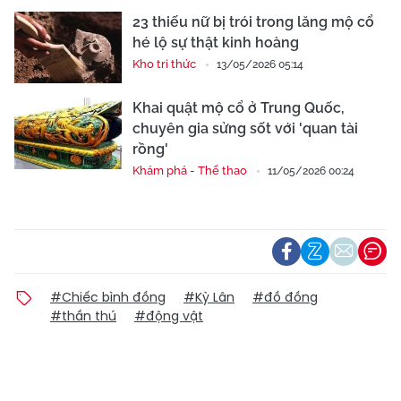
23 thiếu nữ bị trói trong lăng mộ cổ
hé lộ sự thật kinh hoàng
Kho tri thức
13/05/2026 05:14
Khai quật mộ cổ ở Trung Quốc,
chuyên gia sửng sốt với 'quan tài
rồng'
Khám phá - Thể thao
11/05/2026 00:24
#Chiếc bình đồng
#Kỳ Lân
#đồ đồng
#thần thú
#động vật