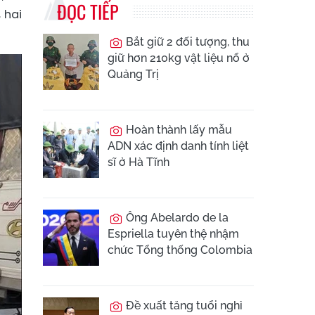
ĐỌC TIẾP
 hai
Bắt giữ 2 đối tượng, thu
giữ hơn 210kg vật liệu nổ ở
Quảng Trị
Hoàn thành lấy mẫu
ADN xác định danh tính liệt
sĩ ở Hà Tĩnh
Ông Abelardo de la
Espriella tuyên thệ nhậm
chức Tổng thống Colombia
Đề xuất tăng tuổi nghỉ