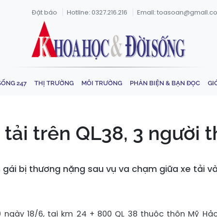
Đặt báo
Hotline: 0327.216.216
Email: toasoan@gmail.c
SỐNG 247
THỊ TRƯỜNG
MÔI TRƯỜNG
PHẢN BIỆN & BẠN ĐỌC
GI
tải trên QL38, 3 người 
 gái bị thương nặng sau vụ va chạm giữa xe tải và
 ngày 18/6, tại km 24 + 800 QL 38 thuộc thôn Mỹ Hảo