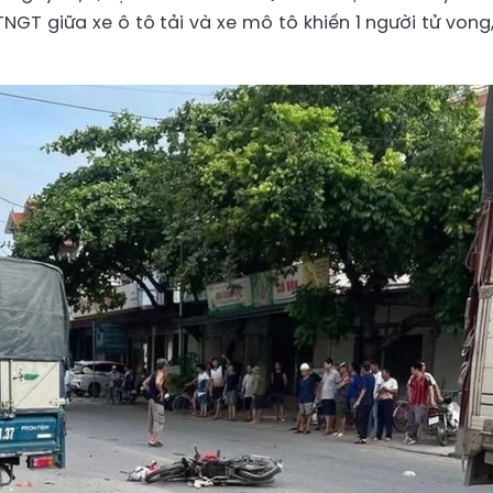
NGT giữa xe ô tô tải và xe mô tô khiến 1 người tử vong,