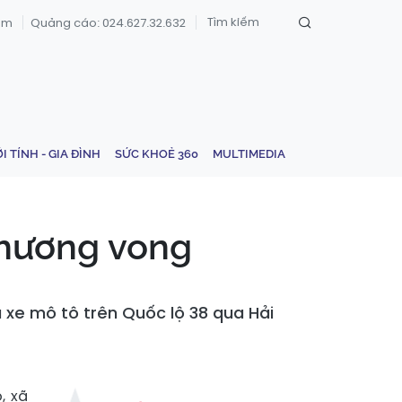
om
Quảng cáo: 024.627.32.632
ỚI TÍNH - GIA ĐÌNH
SỨC KHOẺ 360
MULTIMEDIA
thương vong
 xe mô tô trên Quốc lộ 38 qua Hải
, xã