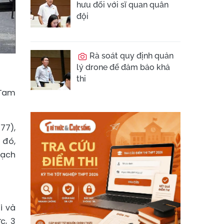
hưu đối với sĩ quan quân
đội
Rà soát quy định quản
lý drone để đảm bảo khả
thi
 Tam
77),
 đó,
hạch
i và
c, 3