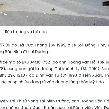
Hiện trường vụ tai nạn.
257.06 do Hà Đức Thắng (SN 1999, ở Lê Lợi, Đồng Tĩnh,
ng Bắc Ninh đi Hải Dương.
i xe mô tô BKS 34M6-7521 do anh Hoàng Văn Hải (SN 19
8), cùng con gái là Hoàng Thị Khánh Ly (SN 2010). Sau
 BKS 29K-121.37 do Đinh Văn Tứ (SN 1993 ở Tiến Xuân, T
 trước cùng chiều đang rẽ vào đường làng thôn Mỹ Hảo.
uyễn Thị Th tử vong tại hiện trường, anh Hoàng Văn Hả
ơng nặng được đưa đi cấp cứu tại Bệnh viện Việt Đứ