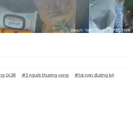
ông QL38
#3 người thương vong
#tai nạn đường bộ