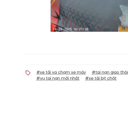
#xe tải va chạm xe máy
#tai nạn giao th
#vụ tai nạn mới nhất
#xe tải bịt chặt