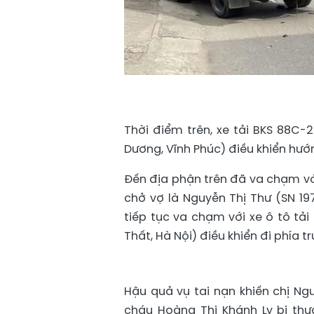
Thời điểm trên, xe tải BKS 88C-
Dương, Vĩnh Phúc) điều khiển hướ
Đến địa phận trên đã va chạm vớ
chở vợ là Nguyễn Thị Thư (SN 197
tiếp tục va chạm với xe ô tô tải
Thất, Hà Nội) điều khiển đi phía
Hậu quả vụ tai nạn khiến chị Ng
cháu Hoàng Thị Khánh Ly bị thư