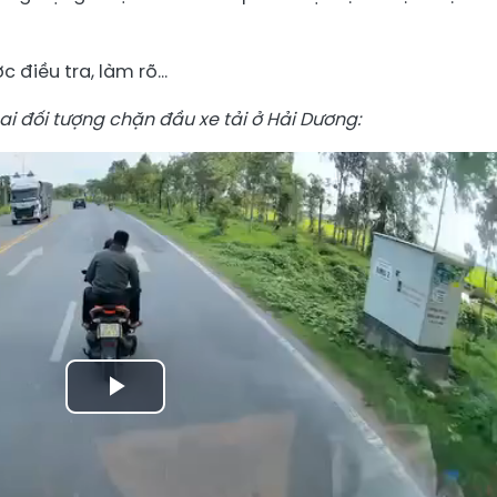
 điều tra, làm rõ…
i đối tượng chặn đầu xe tải ở Hải Dương:
Play
Video