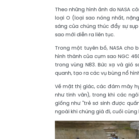
Theo những hình ảnh do NASA cô
loại O (loại sao nóng nhất, nặn
sáng của chúng thúc đẩy sự sụp
sao mới diễn ra liên tục.
Trong một tuyên bố, NASA cho b
hình thành của cụm sao NGC 460 
trong vùng N83. Bức xạ và gió 
quanh, tạo ra các vụ bùng nổ hìn
Về mặt thị giác, các đám mây hy
như tinh vân), trong khi các ngô
giống như "trẻ sơ sinh được quấ
ngoài khi chúng già đi, cuối cù