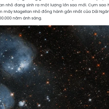
n nhỏ đang sinh ra một lượng lớn sao mới. Cụm sao
m mây Magellan nhỏ đồng hành gần nhất của Dải Ngân
00.000 năm ánh sáng.