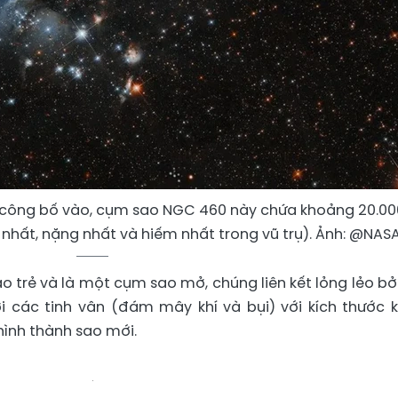
 công bố vào, cụm sao NGC 460 này chứa khoảng 20.00
 nhất, nặng nhất và hiếm nhất trong vũ trụ). Ảnh: @NASA
trẻ và là một cụm sao mở, chúng liên kết lỏng lẻo bởi
 các tinh vân (đám mây khí và bụi) với kích thước 
hình thành sao mới.