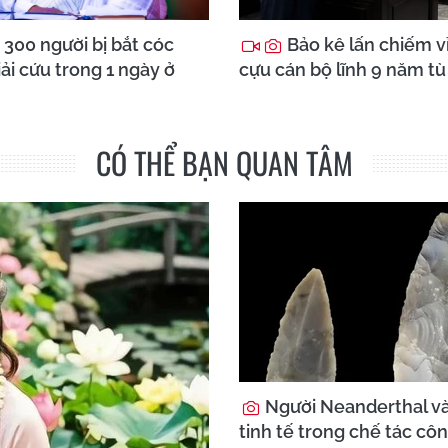
300 người bị bắt cóc
Bảo kê lấn chiếm vỉ
ải cứu trong 1 ngày ở
cựu cán bộ lĩnh 9 năm tù
CÓ THỂ BẠN QUAN TÂM
Người Neanderthal và
tinh tế trong chế tác cô