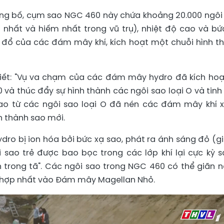
ng bố, cụm sao NGC 460 này chứa khoảng 20.000 ngôi
g nhất và hiếm nhất trong vũ trụ), nhiệt độ cao và bứ
 đổ của các đám mây khí, kích hoạt một chuỗi hình t
iết: "Vụ va chạm của các đám mây hydro đã kích hoạ
và thúc đẩy sự hình thành các ngôi sao loại O và tinh
sao từ các ngôi sao loại O đã nén các đám mây khí 
h thành sao mới.
dro bị ion hóa bởi bức xạ sao, phát ra ánh sáng đỏ (g
i sao trẻ được bao bọc trong các lớp khí lại cực kỳ s
n trong tã". Các ngôi sao trong NGC 460 có thể giãn n
ng hợp nhất vào Đám mây Magellan Nhỏ.