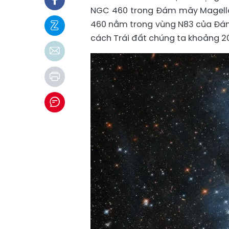
NGC 460 trong Đám mây Magella
460 nằm trong vùng N83 của Đá
cách Trái đất chúng ta khoảng 2