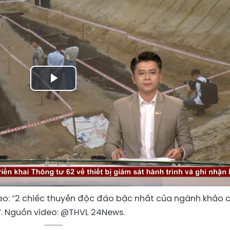
Play
Video
o: “2 chiếc thuyền độc đáo bậc nhất của ngành khảo 
. Nguồn video: @THVL 24News.