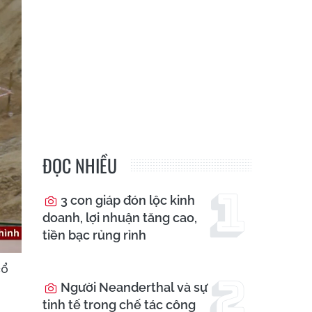
ĐỌC NHIỀU
3 con giáp đón lộc kinh
doanh, lợi nhuận tăng cao,
tiền bạc rủng rỉnh
cổ
Người Neanderthal và sự
tinh tế trong chế tác công