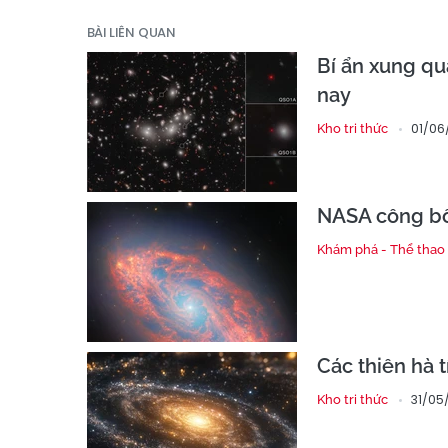
BÀI LIÊN QUAN
Bí ẩn xung qu
nay
01/06
Kho tri thức
NASA công bố 
Khám phá - Thể thao
Các thiên hà t
31/05
Kho tri thức