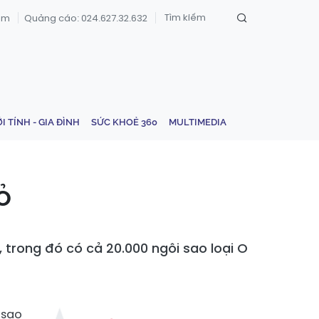
om
Quảng cáo: 024.627.32.632
ỚI TÍNH - GIA ĐÌNH
SỨC KHOẺ 360
MULTIMEDIA
ỏ
trong đó có cả 20.000 ngôi sao loại O
 sao