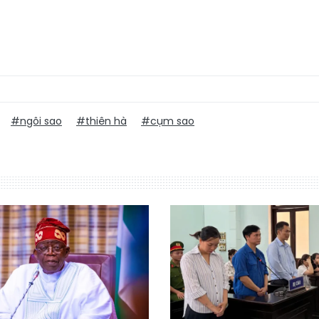
#ngôi sao
#thiên hà
#cụm sao