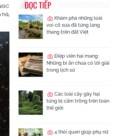
ĐỌC TIẾP
 NGC
 hà,
Khám phá những loài
voi cổ xưa đã từng lang
thang trên đất Việt
Điệp viên hai mang:
Những bí ẩn chưa có lời giải
trong lịch sử
Các loài cây gây hại
từng bị cấm trồng trên toàn
thế giới
4 thói quen giúp phụ nữ