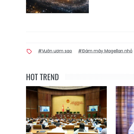
#Vườn ươm sao
#Đám mây Magellan nhỏ
HOT TREND