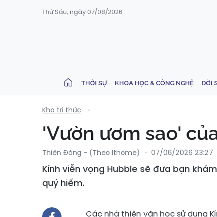
Thứ Sáu, ngày 07/08/2026
THỜI SỰ
KHOA HỌC & CÔNG NGHỆ
ĐỜI 
Kho tri thức
'Vườn ươm sao' củ
Thiên Đăng - (Theo Ithome)
07/06/2026 23:27
Kính viễn vọng Hubble sẽ đưa bạn khám
quý hiếm.
Các nhà thiên văn học sử dụng K