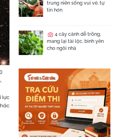
trung niên sống vui vẻ, tự
tin hơn
4 cây cảnh dễ trồng,
mang lại tài lộc, bình yên
cho ngôi nhà
0
.
 lực
khác