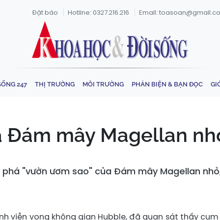
Đặt báo
Hotline: 0327.216.216
Email: toasoan@gmail.c
SỐNG 247
THỊ TRƯỜNG
MÔI TRƯỜNG
PHẢN BIỆN & BẠN ĐỌC
GI
a Đám mây Magellan nh
 phá "vườn ươm sao" của Đám mây Magellan nhỏ, 
ính viễn vọng không gian Hubble, đã quan sát thấy cụm