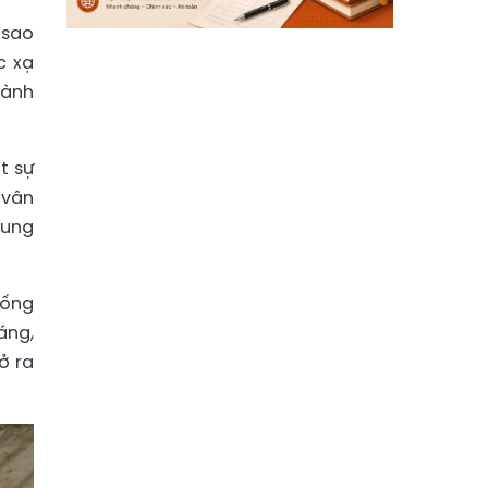
 sao
c xạ
hành
t sự
 vân
xung
iống
áng,
ở ra