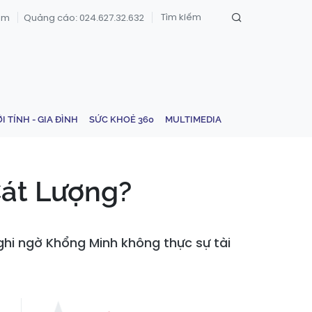
om
Quảng cáo: 024.627.32.632
ỚI TÍNH - GIA ĐÌNH
SỨC KHOẺ 360
MULTIMEDIA
Cát Lượng?
hi ngờ Khổng Minh không thực sự tài