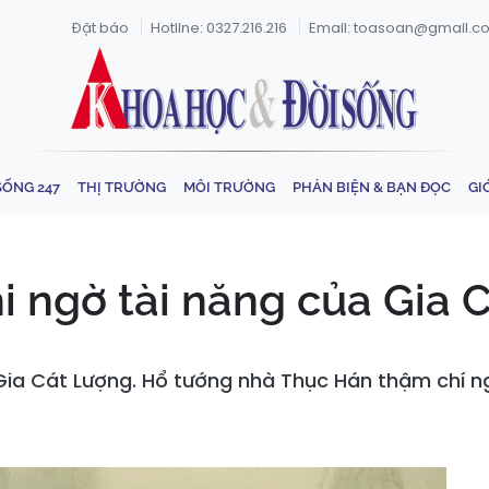
Đặt báo
Hotline: 0327.216.216
Email: toasoan@gmail.c
SỐNG 247
THỊ TRƯỜNG
MÔI TRƯỜNG
PHẢN BIỆN & BẠN ĐỌC
GI
i ngờ tài năng của Gia 
ia Cát Lượng. Hổ tướng nhà Thục Hán thậm chí ng