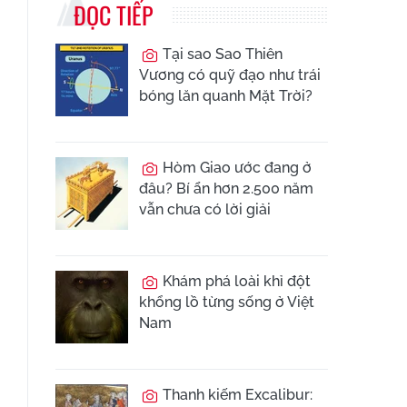
ĐỌC TIẾP
Tại sao Sao Thiên
Vương có quỹ đạo như trái
bóng lăn quanh Mặt Trời?
Hòm Giao ước đang ở
đâu? Bí ẩn hơn 2.500 năm
vẫn chưa có lời giải
Khám phá loài khỉ đột
khổng lồ từng sống ở Việt
Nam
Thanh kiếm Excalibur: