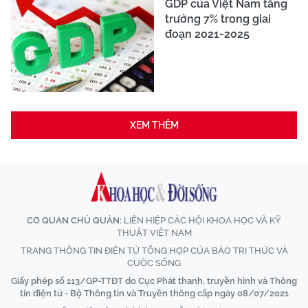
GDP của Việt Nam tăng
trưởng 7% trong giai
đoạn 2021-2025
XEM THÊM
CƠ QUAN CHỦ QUẢN:
LIÊN HIỆP CÁC HỘI KHOA HỌC VÀ KỸ
THUẬT VIỆT NAM
TRANG THÔNG TIN ĐIỆN TỬ TỔNG HỢP CỦA BÁO TRI THỨC VÀ
CUỘC SỐNG
Giấy phép số 113/GP-TTĐT do Cục Phát thanh, truyền hình và Thông
tin điện tử - Bộ Thông tin và Truyền thông cấp ngày 08/07/2021