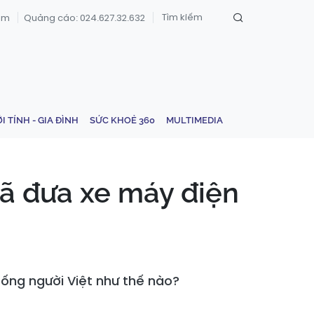
om
Quảng cáo: 024.627.32.632
ỚI TÍNH - GIA ĐÌNH
SỨC KHOẺ 360
MULTIMEDIA
đã đưa xe máy điện
sống người Việt như thế nào?