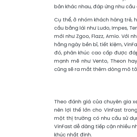
bản khác nhau, đáp ứng nhu cầu 
Cụ thể, ở nhóm khách hàng trẻ, 
cầu bằng lái như Ludo, Impes, T
mới như Zgoo, Flazz, Amio. Với 
hằng ngày bền bỉ, tiết kiệm, VinFa
đó, phân khúc cao cấp được đáp 
mạnh mẽ như Vento, Theon hay V
cũng sẽ ra mắt thêm dòng mô tô 
Theo đánh giá của chuyên gia xe
nên lợi thế lớn cho VinFast tron
một thị trường có nhu cầu sử dụ
VinFast dễ dàng tiếp cận nhiều 
khúc nhất định.