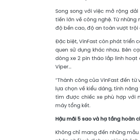
Song song với việc mở rộng dải 
tiến lớn về công nghệ. Từ những 
độ bền cao, độ an toàn vượt trội
Đặc biệt, VinFast còn phát triển 
quen sử dụng khác nhau. Bên cạ
dòng xe 2 pin tháo lắp linh hoạt 
Viper…
“Thành công của VinFast đến từ 
lựa chọn về kiểu dáng, tính năn
tìm được chiếc xe phù hợp với n
máy tổng kết.
Hậu mãi 5 sao và hạ tầng hoàn c
Không chỉ mang đến những mẫu x