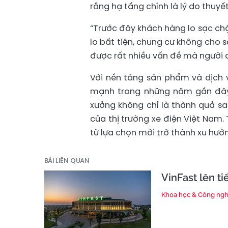
rằng hạ tầng chính là lý do thuy
“Trước đây khách hàng lo sạc ch
lo bất tiện, chung cư không cho s
được rất nhiều vấn đề mà người dù
Với nền tảng sản phẩm và dịch v
mạnh trong những năm gần đây. 
xưởng không chỉ là thành quả sa
của thị trường xe điện Việt Nam.
từ lựa chọn mới trở thành xu hướ
BÀI LIÊN QUAN
VinFast lên t
Khoa học & Công ng