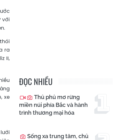
bước
 với
n.
thói
a ra
 II,
ĐỌC NHIỀU
hiều
dàng
, xe
Thủ phủ mơ rừng
miền núi phía Bắc và hành
trình thương mại hóa
lưới
Sống xa trung tâm, chủ