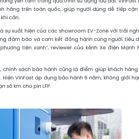
hàng yên tâm trong quá trình sử dụng lâu dài. VinFast 
h hãng trên toàn quốc, giúp người dùng dễ tiếp cận
khi cần.
 và sự xuất hiện của các showroom EV-Zone với trải ng
đang đảm bảo và cam kết đồng hành cùng người tiêu 
 phương tiện xanh”, reviewer của kênh Xe điện Mạnh 
g, chính sách bảo hành cũng là điểm giúp khách hàng
. Hiện VinFast áp dụng bảo hành 6 năm, không giới hạ
n số km cho pin LFP.