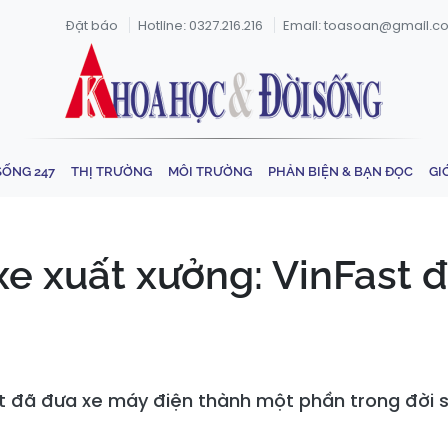
Đặt báo
Hotline: 0327.216.216
Email: toasoan@gmail.c
SỐNG 247
THỊ TRƯỜNG
MÔI TRƯỜNG
PHẢN BIỆN & BẠN ĐỌC
GI
 xe xuất xưởng: VinFast 
ast đã đưa xe máy điện thành một phần trong đời 