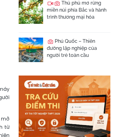
Thủ phủ mơ rừng
miền núi phía Bắc và hành
trình thương mại hóa
Phú Quốc – Thiên
đường lập nghiệp của
người trẻ toàn cầu
 máy
gười
g mở
h từ
hiên