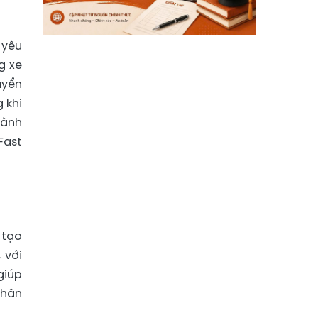
 yêu
g xe
uyển
 khi
hành
Fast
 tạo
 với
giúp
phân