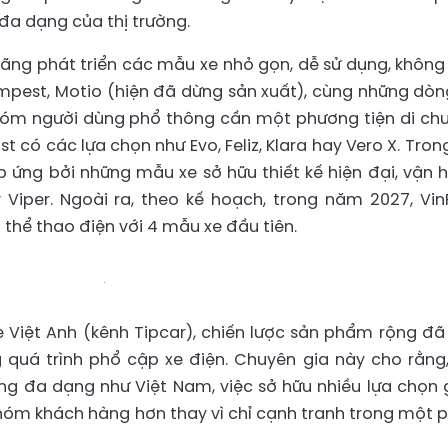
đa dạng của thị trường.
hãng phát triển các mẫu xe nhỏ gọn, dễ sử dụng, không
empest, Motio (hiện đã dừng sản xuất), cùng những dòn
nhóm người dùng phổ thông cần một phương tiện di ch
st có các lựa chọn như Evo, Feliz, Klara hay Vero X. Trong
ứng bởi những mẫu xe sở hữu thiết kế hiện đại, vận 
iper. Ngoài ra, theo kế hoạch, trong năm 2027, Vin
thể thao điện với 4 mẫu xe đầu tiên.
 Việt Anh (kênh Tipcar), chiến lược sản phẩm rộng đã
g quá trình phổ cập xe điện. Chuyên gia này cho rằng,
ng đa dạng như Việt Nam, việc sở hữu nhiều lựa chọn 
nhóm khách hàng hơn thay vì chỉ cạnh tranh trong một 