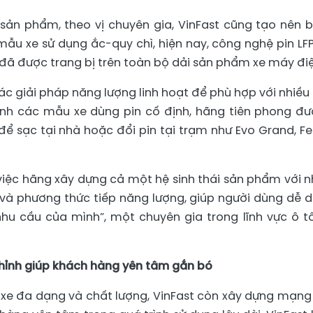
sản phẩm, theo vị chuyên gia, VinFast cũng tạo nên 
mẫu xe sử dụng ắc-quy chì, hiện nay, công nghệ pin LFP
 đã được trang bị trên toàn bộ dải sản phẩm xe máy điệ
các giải pháp năng lượng linh hoạt để phù hợp với nhiều 
nh các mẫu xe dùng pin cố định, hãng tiên phong đư
để sạc tại nhà hoặc đổi pin tại trạm như Evo Grand, Feliz
việc hãng xây dựng cả một hệ sinh thái sản phẩm với n
g và phương thức tiếp năng lượng, giúp người dùng dễ 
hu cầu của mình”, một chuyên gia trong lĩnh vực ô tô
hỉnh giúp khách hàng yên tâm gắn bó
e đa dạng và chất lượng, VinFast còn xây dựng mạng 