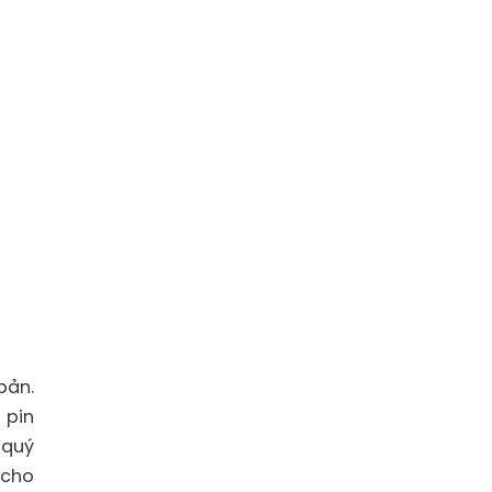
bản.
 pin
 quý
 cho