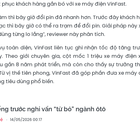
ết phục khách hàng gắn bó với xe máy điện VinFast.
ậm thì bây giờ đổi pin đã nhanh hơn. Trước đây khách 
ạc thì bây giờ có thể ra trạm để đổi pin. Giải pháp này x
ng từng lo lắng”, reviewer này phân tích.
ụ toàn diện, VinFast liên tục ghi nhận tốc độ tăng tr
Theo giới chuyên gia, cột mốc 1 triệu xe máy điện 
u gần 8 năm phát triển, mà còn cho thấy sự trưởng t
 Từ vị thế tiên phong, VinFast đã góp phần đưa xe máy 
ng tiêu dùng phổ biến.
iếng trước nghi vấn “từ bỏ” ngành ôtô
14/05/2026 00:17
hệ