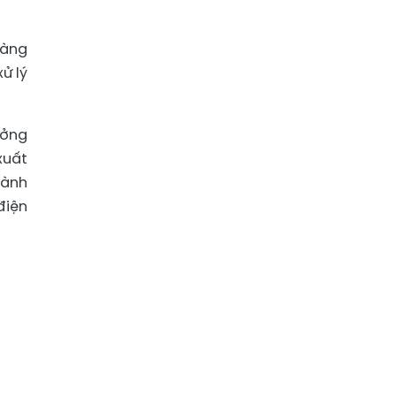
hàng
ử lý
ưởng
xuất
hành
điện