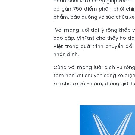
phân phối và dịch vụ giúp khách 
có gần 750 điểm phân phối chín
phẩm, bảo dưỡng và sửa chữa xe 
“Với mạng lưới đại lý rộng khắp
cao cấp, VinFast cho thấy họ 
Việt trong quá trình chuyển đổi
nhận định.
Cùng với mạng lưới dịch vụ rộn
tâm hơn khi chuyển sang xe điện
km cho xe và 8 năm, không giới hạ