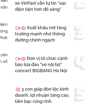
hiện
xe VinFast vẫn tự tin “sạc
 sản
điện tiện hơn đổ xăng”
hiệm
Xuất khẩu mít tăng
dùng
trưởng mạnh nhờ thông
Phát
đường chính ngạch
 yên
Đơn vị tổ chức cảnh
n số
báo lừa đảo "vé nội bộ"
concert BIGBANG Hà Nội
3 con giáp đón lộc kinh
doanh, lợi nhuận tăng cao,
tiền bạc rủng rỉnh