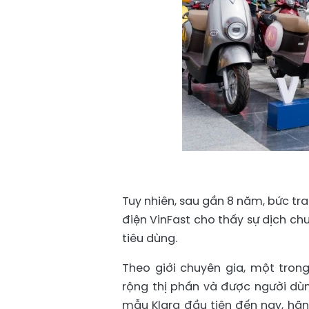
Tuy nhiên, sau gần 8 năm, bức tr
điện VinFast cho thấy sự dịch ch
tiêu dùng.
Theo giới chuyên gia, một tro
rộng thị phần và được người dù
mẫu Klara đầu tiên đến nay, hãn