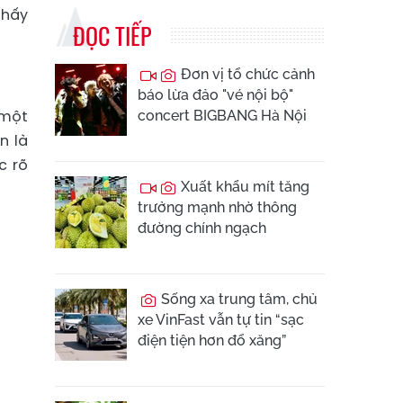
thấy
ĐỌC TIẾP
Đơn vị tổ chức cảnh
báo lừa đảo "vé nội bộ"
 một
concert BIGBANG Hà Nội
n là
c rõ
Xuất khẩu mít tăng
trưởng mạnh nhờ thông
đường chính ngạch
Sống xa trung tâm, chủ
xe VinFast vẫn tự tin “sạc
điện tiện hơn đổ xăng”