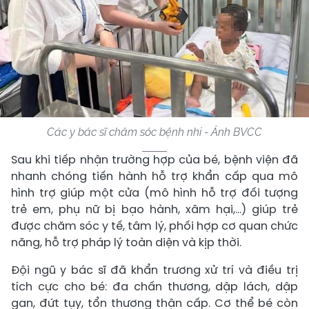
Các y bác sĩ chăm sóc bệnh nhi - Ảnh BVCC
Sau khi tiếp nhận trường hợp của bé, bệnh viện đã
nhanh chóng tiến hành hỗ trợ khẩn cấp qua mô
hình trợ giúp một cửa (mô hình hỗ trợ đối tượng
trẻ em, phụ nữ bị bạo hành, xâm hại,…) giúp trẻ
được chăm sóc y tế, tâm lý, phối hợp cơ quan chức
năng, hỗ trợ pháp lý toàn diện và kịp thời.
Đội ngũ y bác sĩ đã khẩn trương xử trí và điều trị
tích cực cho bé: đa chấn thương, dập lách, dập
gan, đứt tụy, tổn thương thận cấp. Cơ thể bé còn