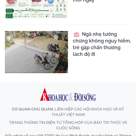
Ngã nhẹ tưởng
chừng không nguy hiểm,
trẻ gặp chấn thương
lách độ III
CƠ QUAN CHỦ QUẢN:
LIÊN HIỆP CÁC HỘI KHOA HỌC VÀ KỸ
THUẬT VIỆT NAM
TRANG THÔNG TIN ĐIỆN TỬ TỔNG HỢP CỦA BÁO TRI THỨC VÀ
CUỘC SỐNG
Giấy phép số 113/GP-TTĐT do Cục Phát thanh, truyền hình và Thông