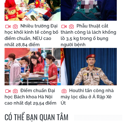
Nhiều trường Đại
Phẫu thuật cắt
học khối kinh tế công bố
thành công lá lách khổng
điểm chuẩn, NEU cao
lồ 3,5 kg trong ổ bụng
nhất 28,84 điểm
người bệnh
Điểm chuẩn Đại
Houthi tấn công nhà
học Bách khoa Hà Nội
máy lọc dầu ở Ả Rập Xê
cao nhất đạt 29,54 điểm
Út
CÓ THỂ BẠN QUAN TÂM