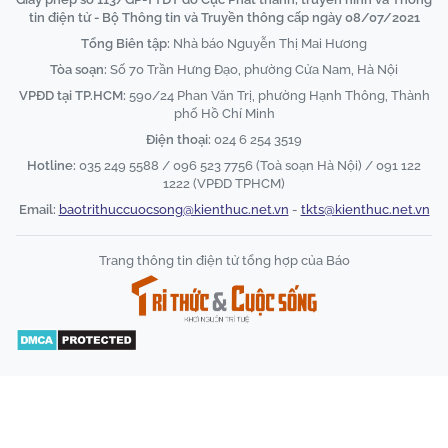
tin điện tử - Bộ Thông tin và Truyền thông cấp ngày 08/07/2021
Tổng Biên tập:
Nhà báo Nguyễn Thị Mai Hương
Tòa soạn:
Số 70 Trần Hưng Đạo, phường Cửa Nam, Hà Nội
VPĐD tại TP.HCM:
590/24 Phan Văn Trị, phường Hạnh Thông, Thành
phố Hồ Chí Minh
Điện thoại:
024 6 254 3519
Hotline:
035 249 5588 / 096 523 7756 (Toà soạn Hà Nội) / 091 122
1222 (VPĐD TPHCM)
Email:
baotrithuccuocsong@kienthuc.net.vn
-
tkts@kienthuc.net.vn
Trang thông tin điện tử tổng hợp của Báo