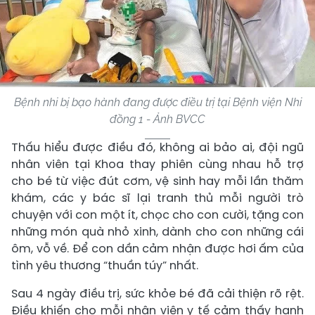
Bệnh nhi bị bạo hành đang được điều trị tại Bệnh viện Nhi
đồng 1 - Ảnh BVCC
Thấu hiểu được điều đó, không ai bảo ai, đội ngũ
nhân viên tại Khoa thay phiên cùng nhau hỗ trợ
cho bé từ việc đút cơm, vệ sinh hay mỗi lần thăm
khám, các y bác sĩ lại tranh thủ mỗi người trò
chuyện với con một ít, chọc cho con cười, tặng con
những món quà nhỏ xinh, dành cho con những cái
ôm, vỗ về. Để con dần cảm nhận được hơi ấm của
tình yêu thương “thuần túy” nhất.
Sau 4 ngày điều trị, sức khỏe bé đã cải thiện rõ rệt.
Điều khiến cho mỗi nhân viên y tế cảm thấy hạnh