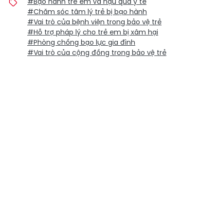
#Bạo hành trẻ em và hậu quả y tế
#Chăm sóc tâm lý trẻ bị bạo hành
#Vai trò của bệnh viện trong bảo vệ trẻ
#Hỗ trợ pháp lý cho trẻ em bị xâm hại
#Phòng chống bạo lực gia đình
#Vai trò của cộng đồng trong bảo vệ trẻ