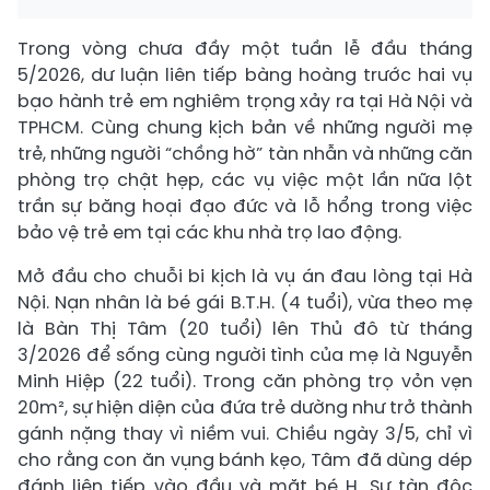
Trong vòng chưa đầy một tuần lễ đầu tháng
5/2026, dư luận liên tiếp bàng hoàng trước hai vụ
bạo hành trẻ em nghiêm trọng xảy ra tại Hà Nội và
TPHCM. Cùng chung kịch bản về những người mẹ
trẻ, những người “chồng hờ” tàn nhẫn và những căn
phòng trọ chật hẹp, các vụ việc một lần nữa lột
trần sự băng hoại đạo đức và lỗ hổng trong việc
bảo vệ trẻ em tại các khu nhà trọ lao động.
Mở đầu cho chuỗi bi kịch là vụ án đau lòng tại Hà
Nội. Nạn nhân là bé gái B.T.H. (4 tuổi), vừa theo mẹ
là Bàn Thị Tâm (20 tuổi) lên Thủ đô từ tháng
3/2026 để sống cùng người tình của mẹ là Nguyễn
Minh Hiệp (22 tuổi). Trong căn phòng trọ vỏn vẹn
20m², sự hiện diện của đứa trẻ dường như trở thành
gánh nặng thay vì niềm vui. Chiều ngày 3/5, chỉ vì
cho rằng con ăn vụng bánh kẹo, Tâm đã dùng dép
đánh liên tiếp vào đầu và mặt bé H. Sự tàn độc