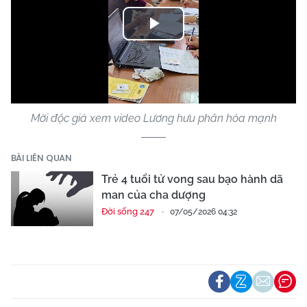
Play
Video
Mời độc giả xem video Lương hưu phân hóa mạnh
BÀI LIÊN QUAN
Trẻ 4 tuổi tử vong sau bạo hành dã
man của cha dượng
Đời sống 247
07/05/2026 04:32