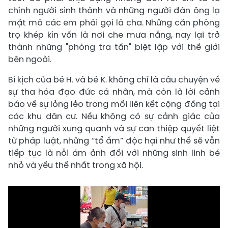
chính người sinh thành và những người đàn ông lạ
mặt mà các em phải gọi là cha. Những căn phòng
trọ khép kín vốn là nơi che mưa nắng, nay lại trở
thành những "phòng tra tấn" biệt lập với thế giới
bên ngoài.
Bi kịch của bé H. và bé K. không chỉ là câu chuyện về
sự tha hóa đạo đức cá nhân, mà còn là lời cảnh
báo về sự lỏng lẻo trong mối liên kết cộng đồng tại
các khu dân cư. Nếu không có sự cảnh giác của
những người xung quanh và sự can thiệp quyết liệt
từ pháp luật, những “tổ ấm” độc hại như thế sẽ vẫn
tiếp tục là nỗi ám ảnh đối với những sinh linh bé
nhỏ và yếu thế nhất trong xã hội.