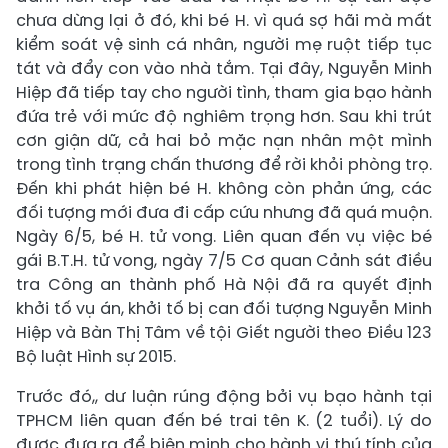
chưa dừng lại ở đó, khi bé H. vì quá sợ hãi mà mất
kiểm soát vệ sinh cá nhân, người mẹ ruột tiếp tục
tát và đẩy con vào nhà tắm. Tại đây, Nguyễn Minh
Hiệp đã tiếp tay cho người tình, tham gia bạo hành
đứa trẻ với mức độ nghiêm trọng hơn. Sau khi trút
cơn giận dữ, cả hai bỏ mặc nạn nhân một mình
trong tình trạng chấn thương để rời khỏi phòng trọ.
Đến khi phát hiện bé H. không còn phản ứng, các
đối tượng mới đưa đi cấp cứu nhưng đã quá muộn.
Ngày 6/5, bé H. tử vong. Liên quan đến vụ việc bé
gái B.T.H. tử vong, ngày 7/5 Cơ quan Cảnh sát điều
tra Công an thành phố Hà Nội đã ra quyết định
khởi tố vụ án, khởi tố bị can đối tượng Nguyễn Minh
Hiệp và Bàn Thị Tâm về tội Giết người theo Điều 123
Bộ luật Hình sự 2015.
Trước đó,, dư luận rúng động bởi vụ bạo hành tại
TPHCM liên quan đến bé trai tên K. (2 tuổi). Lý do
được đưa ra để biện minh cho hành vi thú tính của