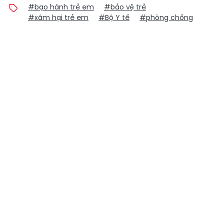
#bạo hành trẻ em
#bảo vệ trẻ
#xâm hại trẻ em
#Bộ Y tế
#phòng chống