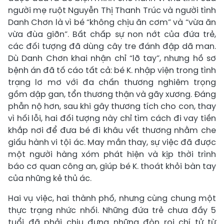
người mẹ ruột Nguyễn Thị Thanh Trúc và người tình
Danh Chơn là vì bé “không chịu ăn cơm” và “vừa ăn
vừa đùa giỡn”. Bất chấp sự non nớt của đứa trẻ,
các đối tượng đã dùng cây tre đánh đập dã man.
Dù Danh Chơn khai nhận chỉ “lỡ tay”, nhưng hồ sơ
bệnh án đã tố cáo tất cả: bé K. nhập viện trong tình
trạng lơ mơ với đa chấn thương nghiêm trọng
gồm dập gan, tổn thương thận và gãy xương. Đáng
phẫn nộ hơn, sau khi gây thương tích cho con, thay
vì hối lỗi, hai đối tượng này chỉ tìm cách đi vay tiền
khắp nơi để đưa bé đi khâu vết thương nhằm che
giấu hành vi tội ác. May mắn thay, sự việc đã được
một người hàng xóm phát hiện và kịp thời trình
báo cơ quan công an, giúp bé K. thoát khỏi bàn tay
của những kẻ thủ ác.
Hai vụ việc, hai thành phố, nhưng cùng chung một
thực trạng nhức nhối. Những đứa trẻ chưa đầy 5
tuổi đã phải chịu đựng những đòn roi chí tử từ