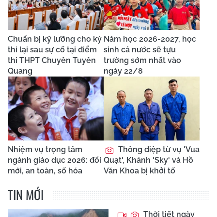
Chuẩn bị kỹ lưỡng cho kỳ
Năm học 2026-2027, học
thi lại sau sự cố tại điểm
sinh cả nước sẽ tựu
thi THPT Chuyên Tuyên
trường sớm nhất vào
Quang
ngày 22/8
Nhiệm vụ trọng tâm
Thông điệp từ vụ 'Vua
ngành giáo dục 2026: đổi
Quạt', Khánh 'Sky' và Hồ
mới, an toàn, số hóa
Văn Khoa bị khởi tố
TIN MỚI
Thời tiết ngày