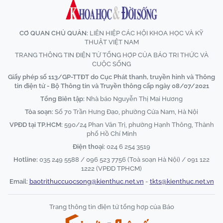
CƠ QUAN CHỦ QUẢN:
LIÊN HIỆP CÁC HỘI KHOA HỌC VÀ KỸ
THUẬT VIỆT NAM
TRANG THÔNG TIN ĐIỆN TỬ TỔNG HỢP CỦA BÁO TRI THỨC VÀ
CUỘC SỐNG
Giấy phép số 113/GP-TTĐT do Cục Phát thanh, truyền hình và Thông
tin điện tử - Bộ Thông tin và Truyền thông cấp ngày 08/07/2021
Tổng Biên tập:
Nhà báo Nguyễn Thị Mai Hương
Tòa soạn:
Số 70 Trần Hưng Đạo, phường Cửa Nam, Hà Nội
VPĐD tại TP.HCM:
590/24 Phan Văn Trị, phường Hạnh Thông, Thành
phố Hồ Chí Minh
Điện thoại:
024 6 254 3519
Hotline:
035 249 5588 / 096 523 7756 (Toà soạn Hà Nội) / 091 122
1222 (VPĐD TPHCM)
Email:
baotrithuccuocsong@kienthuc.net.vn
-
tkts@kienthuc.net.vn
Trang thông tin điện tử tổng hợp của Báo