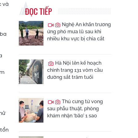
c và
ĐỌC TIẾP
Nghệ An khẩn trương
ứng phó mưa lũ sau khi
 ba
nhiều khu vực bị chia cắt
a
Hà Nội lên kế hoạch
chỉnh trang 131 vòm cầu
ềm
đường sắt trăm tuổi
Thú cưng tử vong
sau phẫu thuật, phòng
thử
khám nhận ‘bão’ 1 sao
 tổn