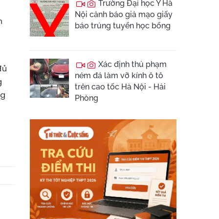
Trường Đại học Y Hà
Nội cảnh báo giả mạo giấy
n
báo trúng tuyển học bổng
Xác định thủ phạm
đủ
ném đá làm vỡ kính ô tô
g
trên cao tốc Hà Nội - Hải
ng
Phòng