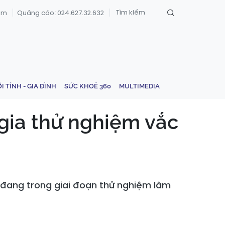
om
Quảng cáo: 024.627.32.632
ỚI TÍNH - GIA ĐÌNH
SỨC KHOẺ 360
MULTIMEDIA
gia thử nghiệm vắc
 đang trong giai đoạn thử nghiệm lâm