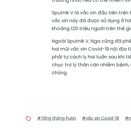
thương nhất nếu cơ thể nhiễm vi
Sputnik V là vắc xin đầu tiên trê
vắc xin này đã được sử dụng ở hơn
khoảng 120 triệu người trên thế gi
Ngoài Sputnik V, Nga cũng đã phê
hai mũi vắc xin Covid-19 nội địa
phải tự cách ly hai tuần sau khi 
chục trợ lý thân cận nhiễm bệnh
chủng.
#Tổng thống Putin
#vắc xin Covid-19
#n