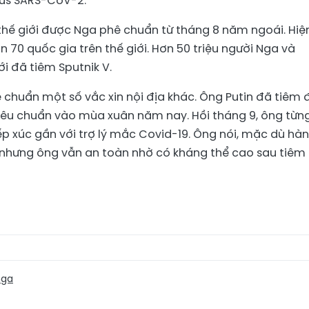
rus SARS-CoV-2.
n thế giới được Nga phê chuẩn từ tháng 8 năm ngoái. Hiệ
 70 quốc gia trên thế giới. Hơn 50 triệu người Nga và
ới đã tiêm Sputnik V.
 chuẩn một số vắc xin nội địa khác. Ông Putin đã tiêm 
 tiêu chuẩn vào mùa xuân năm nay. Hồi tháng 9, ông từn
tiếp xúc gần với trợ lý mắc Covid-19. Ông nói, mặc dù hà
, nhưng ông vẫn an toàn nhờ có kháng thể cao sau tiêm
ga