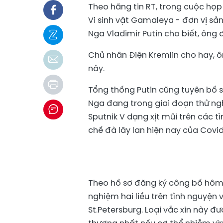
Theo hãng tin RT, trong cuộc họp
Vi sinh vật Gamaleya - đơn vị sản
Nga Vladimir Putin cho biết, ông 
Chủ nhân Điện Kremlin cho hay, 
này.
Tổng thống Putin cũng tuyên bố 
Nga đang trong giai đoạn thử ng
Sputnik V dạng xịt mũi trên các 
chế đà lây lan hiện nay của Covid
Theo hồ sơ đăng ký công bố hôm 1
nghiệm hai liều trên tình nguyện
St.Petersburg. Loại vắc xin này đ