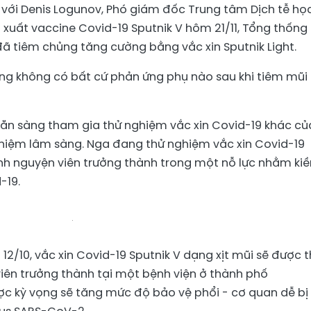
 với Denis Logunov, Phó giám đốc Trung tâm Dịch tễ họ
 xuất vaccine Covid-19 Sputnik V hôm 21/11, Tổng thống
đã tiêm chủng tăng cường bằng vắc xin Sputnik Light.
ông không có bất cứ phản ứng phụ nào sau khi tiêm mũi
sẵn sàng tham gia thử nghiệm vắc xin Covid-19 khác củ
hiệm lâm sàng. Nga đang thử nghiệm vắc xin Covid-19
tình nguyện viên trưởng thành trong một nỗ lực nhằm ki
-19.
2/10, vắc xin Covid-19 Sputnik V dạng xịt mũi sẽ được 
 viên trưởng thành tại một bệnh viện ở thành phố
ược kỳ vọng sẽ tăng mức độ bảo vệ phổi - cơ quan dễ bị