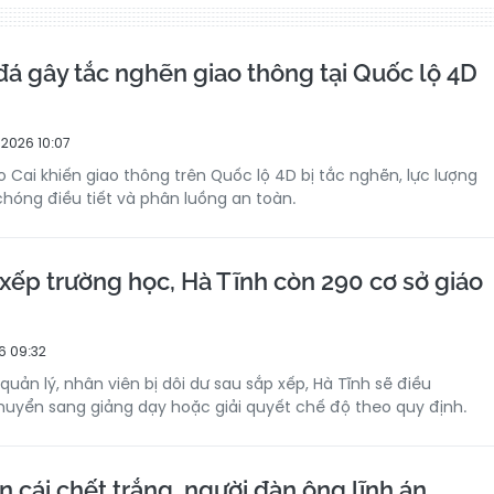
 đá gây tắc nghẽn giao thông tại Quốc lộ 4D
2026 10:07
ào Cai khiến giao thông trên Quốc lộ 4D bị tắc nghẽn, lực lượng
óng điều tiết và phân luồng an toàn.
xếp trường học, Hà Tĩnh còn 290 cơ sở giáo
6 09:32
quản lý, nhân viên bị dôi dư sau sắp xếp, Hà Tĩnh sẽ điều
 chuyển sang giảng dạy hoặc giải quyết chế độ theo quy định.
 cái chết trắng, người đàn ông lĩnh án