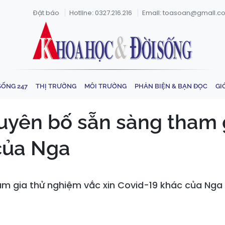
Đặt báo
Hotline: 0327.216.216
Email: toasoan@gmail.c
SỐNG 247
THỊ TRƯỜNG
MÔI TRƯỜNG
PHẢN BIỆN & BẠN ĐỌC
GI
tuyên bố sẵn sàng tham 
của Nga
am gia thử nghiệm vắc xin Covid-19 khác của Nga