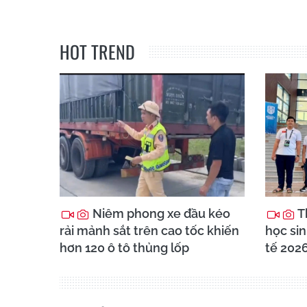
HOT TREND
Niêm phong xe đầu kéo
T
rải mảnh sắt trên cao tốc khiến
học sin
hơn 120 ô tô thủng lốp
tế 202