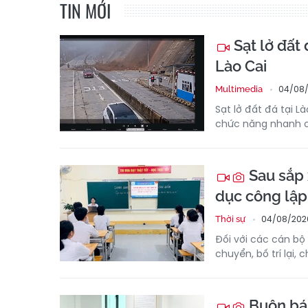
TIN MỚI
Sạt lở đất
Lào Cai
04/08/
Multimedia
Sạt lở đất đá tại L
chức năng nhanh ch
Sau sắp 
dục công lập
04/08/202
Thời sự
Đối với các cán bộ 
chuyển, bố trí lại,
Buôn bán