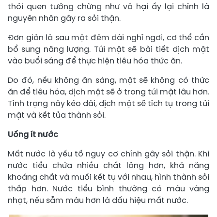
thói quen tưởng chừng như vô hại ấy lại chính là
nguyên nhân gây ra sỏi thận.
Đơn giản là sau một đêm dài nghỉ ngơi, cơ thể cần
bổ sung năng lượng. Túi mật sẽ bài tiết dịch mật
vào buổi sáng để thực hiện tiêu hóa thức ăn.
Do đó, nếu không ăn sáng, mật sẽ không có thức
ăn để tiêu hóa, dịch mật sẽ ở trong túi mật lâu hơn.
Tình trạng này kéo dài, dịch mật sẽ tích tụ trong túi
mật và kết tủa thành sỏi.
Uống ít nước
Mất nước là yếu tố nguy cơ chính gây sỏi thận. Khi
nước tiểu chứa nhiều chất lỏng hơn, khả năng
khoáng chất và muối kết tụ với nhau, hình thành sỏi
thấp hơn. Nước tiểu bình thường có màu vàng
nhạt, nếu sẫm màu hơn là dấu hiệu mất nước.