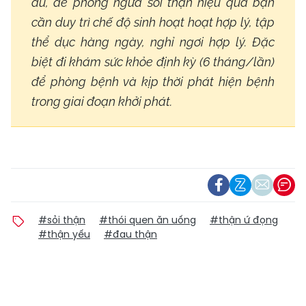
đủ, để phòng ngừa sỏi thận hiệu quả bạn
cần duy trì chế độ sinh hoạt hoạt hợp lý, tập
thể dục hàng ngày, nghỉ ngơi hợp lý. Đặc
biệt đi khám sức khỏe định kỳ (6 tháng/lần)
để phòng bệnh và kịp thời phát hiện bệnh
trong giai đoạn khởi phát.
#sỏi thận
#thói quen ăn uống
#thận ứ đọng
#thận yếu
#đau thận