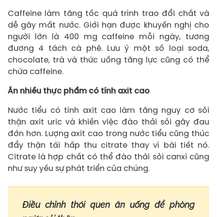
Caffeine làm tăng tốc quá trình trao đổi chất và
dễ gây mất nước. Giới hạn được khuyến nghị cho
người lớn là 400 mg caffeine mỗi ngày, tương
đương 4 tách cà phê. Lưu ý một số loại soda,
chocolate, trà và thức uống tăng lực cũng có thể
chứa caffeine.
Ăn nhiều thực phẩm có tính axit cao
Nước tiểu có tính axit cao làm tăng nguy cơ sỏi
thận axit uric và khiến việc đào thải sỏi gây đau
đớn hơn. Lượng axit cao trong nước tiểu cũng thúc
đẩy thận tái hấp thu citrate thay vì bài tiết nó.
Citrate là hợp chất có thể đào thải sỏi canxi cũng
như suy yếu sự phát triển của chúng.
Điều chỉnh thói quen ăn uống để phòng