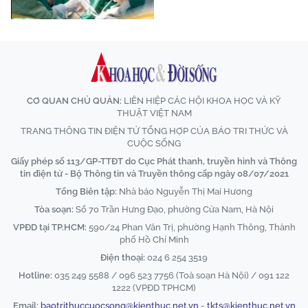
CƠ QUAN CHỦ QUẢN:
LIÊN HIỆP CÁC HỘI KHOA HỌC VÀ KỸ
THUẬT VIỆT NAM
TRANG THÔNG TIN ĐIỆN TỬ TỔNG HỢP CỦA BÁO TRI THỨC VÀ
CUỘC SỐNG
Giấy phép số 113/GP-TTĐT do Cục Phát thanh, truyền hình và Thông
tin điện tử - Bộ Thông tin và Truyền thông cấp ngày 08/07/2021
Tổng Biên tập:
Nhà báo Nguyễn Thị Mai Hương
Tòa soạn:
Số 70 Trần Hưng Đạo, phường Cửa Nam, Hà Nội
VPĐD tại TP.HCM:
590/24 Phan Văn Trị, phường Hạnh Thông, Thành
phố Hồ Chí Minh
Điện thoại:
024 6 254 3519
Hotline:
035 249 5588 / 096 523 7756 (Toà soạn Hà Nội) / 091 122
1222 (VPĐD TPHCM)
Email:
baotrithuccuocsong@kienthuc.net.vn
-
tkts@kienthuc.net.vn