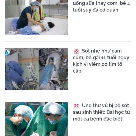
uống sữa thay cơm, bé 4
tuổi suy đa cơ quan
Sốt nhẹ như cảm
cúm, bé gái 11 tuổi nguy
kịch vì viêm cơ tim tối
cấp
Ung thư vú bị bỏ sót
sau sinh thiết: Bài học từ
một ca bệnh đặc biệt