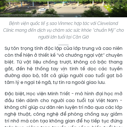
Bệnh viện quốc tế 5 sao Vinmec hợp tác với Cleveland
Clinic mang đến dịch vụ chăm sóc sức khỏe “chuẩn Mỹ” cho
người lớn tuổi tại Cần Giờ
Sự tôn trọng tính độc lập của lớp trung và cao niên
còn thể hiện ở thiết kế “vô chướng ngại vật” chuyên
biệt. Từ vật liệu chống trượt, không có bậc thang
gắt, đến hệ thống tay vịn tinh tế dọc các tuyến
đường dạo bộ, tất cả giúp người cao tuổi gạt bỏ
tâm lý e ngại té ngã, tự tin ra ngoài giao lưu.
Đặc biệt, Học viện Minh Triết - mô hình đại học mở
đầu tiên dành cho người cao tuổi tại Việt Nam -
không chỉ giúp cư dân rèn luyện trí não qua các lớp
nghệ thuật, công nghệ để phòng chống suy giảm
trí nhớ mà còn tạo không gian để họ tiếp tục đứng