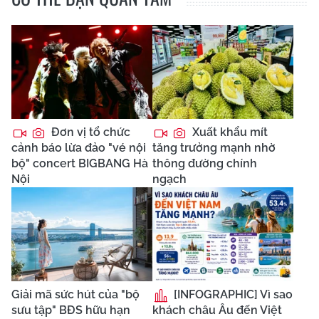
Đơn vị tổ chức
Xuất khẩu mít
cảnh báo lừa đảo "vé nội
tăng trưởng mạnh nhờ
bộ" concert BIGBANG Hà
thông đường chính
Nội
ngạch
Giải mã sức hút của "bộ
[INFOGRAPHIC] Vì sao
sưu tập" BĐS hữu hạn
khách châu Âu đến Việt