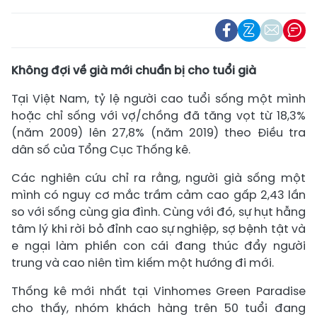
Không đợi về già mới chuẩn bị cho tuổi già
Tại Việt Nam, tỷ lệ người cao tuổi sống một mình
hoặc chỉ sống với vợ/chồng đã tăng vọt từ 18,3%
(năm 2009) lên 27,8% (năm 2019) theo Điều tra
dân số của Tổng Cục Thống kê.
Các nghiên cứu chỉ ra rằng, người già sống một
mình có nguy cơ mắc trầm cảm cao gấp 2,43 lần
so với sống cùng gia đình. Cùng với đó, sự hụt hẫng
tâm lý khi rời bỏ đỉnh cao sự nghiệp, sợ bệnh tật và
e ngại làm phiền con cái đang thúc đẩy người
trung và cao niên tìm kiếm một hướng đi mới.
Thống kê mới nhất tại Vinhomes Green Paradise
cho thấy, nhóm khách hàng trên 50 tuổi đang