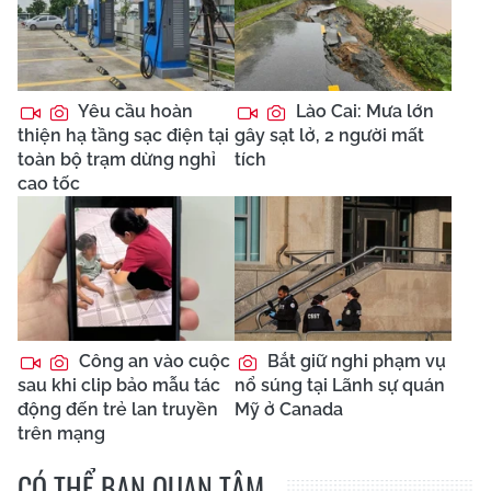
Yêu cầu hoàn
Lào Cai: Mưa lớn
thiện hạ tầng sạc điện tại
gây sạt lở, 2 người mất
toàn bộ trạm dừng nghỉ
tích
cao tốc
Công an vào cuộc
Bắt giữ nghi phạm vụ
sau khi clip bảo mẫu tác
nổ súng tại Lãnh sự quán
động đến trẻ lan truyền
Mỹ ở Canada
trên mạng
CÓ THỂ BẠN QUAN TÂM