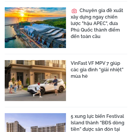
Chuyên gia đề xuất
xây dựng ngay chiến
lược "hậu APEC", đưa
Phú Quốc thành điểm
đến toàn cầu
VinFast VF MPV 7 giúp
các gia đình “giải nhiệt”
mùa hè
5 xung lực biến Festival
Island thành “BĐS dòng
tiền” được săn đón tại