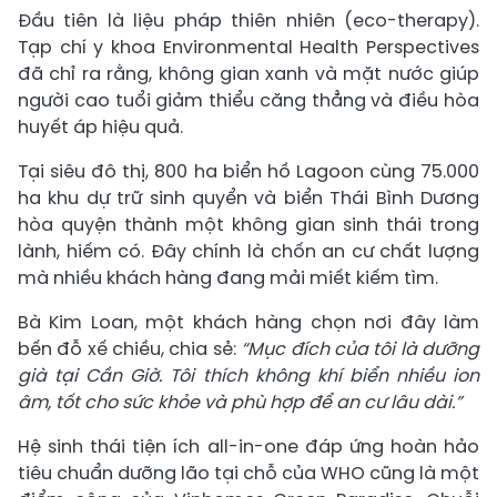
Đầu tiên là liệu pháp thiên nhiên (eco-therapy).
Tạp chí y khoa Environmental Health Perspectives
đã chỉ ra rằng, không gian xanh và mặt nước giúp
người cao tuổi giảm thiểu căng thẳng và điều hòa
huyết áp hiệu quả.
Tại siêu đô thị, 800 ha biển hồ Lagoon cùng 75.000
ha khu dự trữ sinh quyển và biển Thái Bình Dương
hòa quyện thành một không gian sinh thái trong
lành, hiếm có. Đây chính là chốn an cư chất lượng
mà nhiều khách hàng đang mải miết kiếm tìm.
Bà Kim Loan, một khách hàng chọn nơi đây làm
bến đỗ xế chiều, chia sẻ:
“Mục đích của tôi là dưỡng
già tại Cần Giờ. Tôi thích không khí biển nhiều ion
âm, tốt cho sức khỏe và phù hợp để an cư lâu dài.”
Hệ sinh thái tiện ích all-in-one đáp ứng hoàn hảo
tiêu chuẩn dưỡng lão tại chỗ của WHO cũng là một