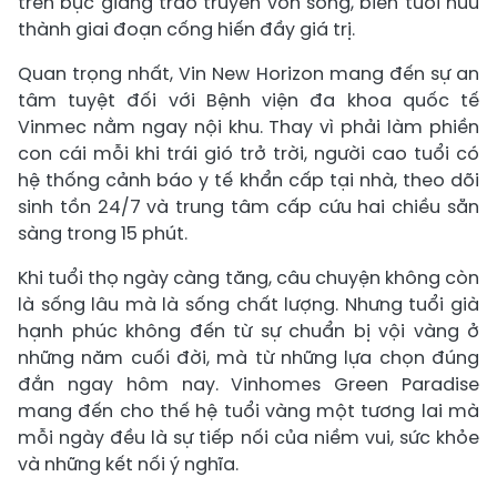
trên bục giảng trao truyền vốn sống, biến tuổi hưu
thành giai đoạn cống hiến đầy giá trị.
Quan trọng nhất, Vin New Horizon mang đến sự an
tâm tuyệt đối với Bệnh viện đa khoa quốc tế
Vinmec nằm ngay nội khu. Thay vì phải làm phiền
con cái mỗi khi trái gió trở trời, người cao tuổi có
hệ thống cảnh báo y tế khẩn cấp tại nhà, theo dõi
sinh tồn 24/7 và trung tâm cấp cứu hai chiều sẵn
sàng trong 15 phút.
Khi tuổi thọ ngày càng tăng, câu chuyện không còn
là sống lâu mà là sống chất lượng. Nhưng tuổi già
hạnh phúc không đến từ sự chuẩn bị vội vàng ở
những năm cuối đời, mà từ những lựa chọn đúng
đắn ngay hôm nay. Vinhomes Green Paradise
mang đến cho thế hệ tuổi vàng một tương lai mà
mỗi ngày đều là sự tiếp nối của niềm vui, sức khỏe
và những kết nối ý nghĩa.