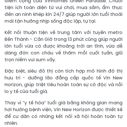
điểm cộng của Vinhomes Green Paradise. Chuỗi
tiện ích toàn diện từ vui chơi, mua sắm, ẩm thực
đến an ninh khép kín 24/7 giúp người lớn tuổi thoải
mái tận hưởng nhịp sống độc lập, tự tại.
Kết nối thuận tiện về trung tâm với tuyến metro
Bến Thành - Cần Giờ trong 13 phút cũng giúp người
lớn tuổi vừa có được khoảng trời an tĩnh, vừa dễ
dàng đón con cháu về thăm mỗi cuối tuần, giữ
trọn niềm vui sum vầy.
Đặc biệt, siêu đô thị còn tích hợp mô hình đô thị
hưu trí - dưỡng lão đẳng cấp quốc tế Vin New
Horizon, giúp triệt tiêu hoàn toàn sự cô độc và nỗi
lo y tế của tuổi già.
Thay vì “y tế hóa” tuổi già bằng không gian mang
hơi hướng bệnh viện, Vin New Horizon được thiết kế
để cư dân có những kết nối xã hội hoàn toàn tự
nhiên.