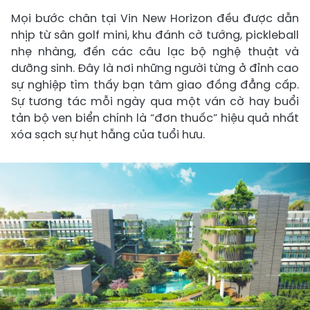
Mọi bước chân tại Vin New Horizon đều được dẫn
nhịp từ sân golf mini, khu đánh cờ tướng, pickleball
nhẹ nhàng, đến các câu lạc bộ nghệ thuật và
dưỡng sinh. Đây là nơi những người từng ở đỉnh cao
sự nghiệp tìm thấy bạn tâm giao đồng đẳng cấp.
Sự tương tác mỗi ngày qua một ván cờ hay buổi
tản bộ ven biển chính là “đơn thuốc” hiệu quả nhất
xóa sạch sự hụt hẫng của tuổi hưu.