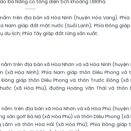
do Đà Nẵng có tổng diện tích khoảng 1.881ha.
a nằm trên địa bàn xã Hòa Ninh (huyện Hòa Vang). Phía
ía Nam giáp đất mặt nước (Suối Lạnh); Phía Đông giáp
 du lịch; Phía Tây giáp đất rừng sản xuất.
ha nằm trên địa bàn xã Hòa Nhơn và xã Hòa Ninh (huyện
ơn (xã Hòa Ninh); Phía Nam giáp thôn Diêu Phong và 
a Đông giáp thôn Diêu Phong và thôn Trước Đông (xã
 Phước (xã Hòa Phú), đường Hoàng Văn Thái và thôn 
1ha nằm trên địa bàn xã Hòa Nhơn và xã Hòa Phú (huyện
ng sân golf Bà Nà (xã Hòa Phú) và thôn Diêu Phong (xã
 Lâm và thôn Hòa Hải (xã Hòa Phú); Phía Đông giáp 