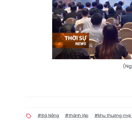
(Ng
#Đà Nẵng
#thành lập
#khu thương mại 