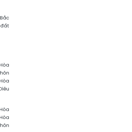
 Bắc
 đất
 Hòa
thôn
 Hòa
Diêu
 Hòa
 Hòa
thôn