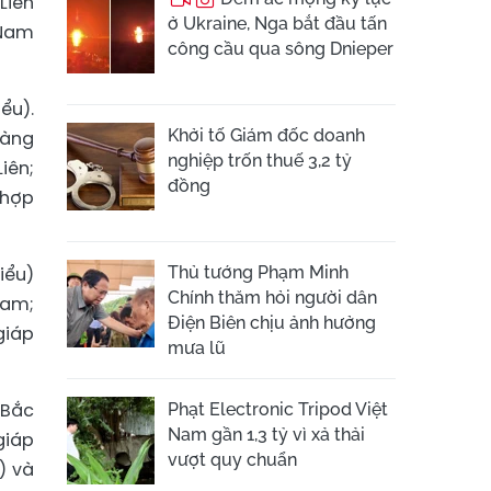
Liên
ở Ukraine, Nga bắt đầu tấn
 Nam
công cầu qua sông Dnieper
ểu).
Khởi tố Giám đốc doanh
làng
nghiệp trốn thuế 3,2 tỷ
iên;
đồng
 hợp
iểu)
Thủ tướng Phạm Minh
Chính thăm hỏi người dân
Nam;
Điện Biên chịu ảnh hưởng
giáp
mưa lũ
 Bắc
Phạt Electronic Tripod Việt
Nam gần 1,3 tỷ vì xả thải
giáp
vượt quy chuẩn
) và