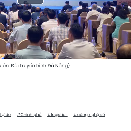
Play
Video
uồn: Đài truyền hình Đà Nẵng)
tự do
#Chính phủ
#logistics
#công nghệ số