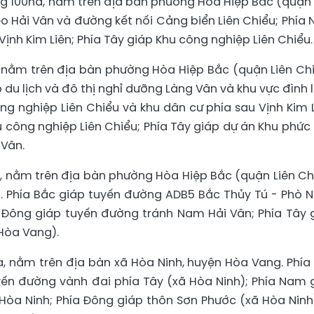
oảng 100ha, nằm trên địa bàn phường Hòa Hiệp Bắc (quận 
èo Hải Vân và đường kết nối Cảng biển Liên Chiểu; Phía
ịnh Kim Liên; Phía Tây giáp Khu công nghiệp Liên Chiểu.
a, nằm trên địa bàn phường Hòa Hiệp Bắc (quận Liên Chi
 du lịch và đô thị nghỉ dưỡng Làng Vân và khu vực đình 
ng nghiệp Liên Chiểu và khu dân cư phía sau Vịnh Kim L
 công nghiệp Liên Chiểu; Phía Tây giáp dự án Khu phức
 Vân.
ha, nằm trên địa bàn phường Hòa Hiệp Bắc (quận Liên Ch
. Phía Bắc giáp tuyến đường ADB5 Bắc Thủy Tú - Phò 
 Đông giáp tuyến đường tránh Nam Hải Vân; Phía Tây 
Hòa Vang).
ha, nằm trên địa bàn xã Hòa Ninh, huyện Hòa Vang. Phía
yến đường vành đai phía Tây (xã Hòa Ninh); Phía Nam 
Hòa Ninh; Phía Đông giáp thôn Sơn Phước (xã Hòa Ninh