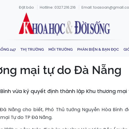
Đặt báo
Hotline: 0327.216.216
Email: toasoan@gmail.c
SỐNG 247
THỊ TRƯỜNG
MÔI TRƯỜNG
PHẢN BIỆN & BẠN ĐỌC
GI
ơng mại tự do Đà Nẵng
Bình vừa ký quyết định thành lập Khu thương mại
 Đà Nẵng cho biết, Phó Thủ tướng Nguyễn Hòa Bình đ
 mại Tự do TP Đà Nẵng.