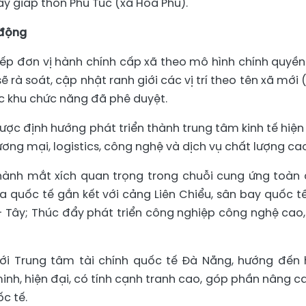
ây giáp thôn Phú Túc (xã Hòa Phú).
 động
 xếp đơn vị hành chính cấp xã theo mô hình chính quyền
rà soát, cập nhật ranh giới các vị trí theo tên xã mới 
ác khu chức năng đã phê duyệt.
c định hướng phát triển thành trung tâm kinh tế hiện 
hương mại, logistics, công nghệ và dịch vụ chất lượng ca
 thành mắt xích quan trọng trong chuỗi cung ứng toàn 
 quốc tế gắn kết với cảng Liên Chiểu, sân bay quốc t
- Tây; Thúc đẩy phát triển công nghiệp công nghệ cao,
ới Trung tâm tài chính quốc tế Đà Nẵng, hướng đến 
minh, hiện đại, có tính cạnh tranh cao, góp phần nâng ca
c tế.