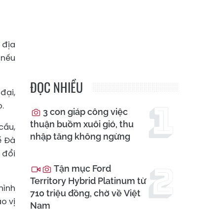
 địa
(nếu
ĐỌC NHIỀU
đại,
o.
3 con giáp công việc
thuận buồm xuôi gió, thu
cầu,
nhập tăng không ngừng
ế Đà
 đổi
Tận mục Ford
Territory Hybrid Platinum từ
hình
710 triệu đồng, chờ về Việt
o vị
Nam