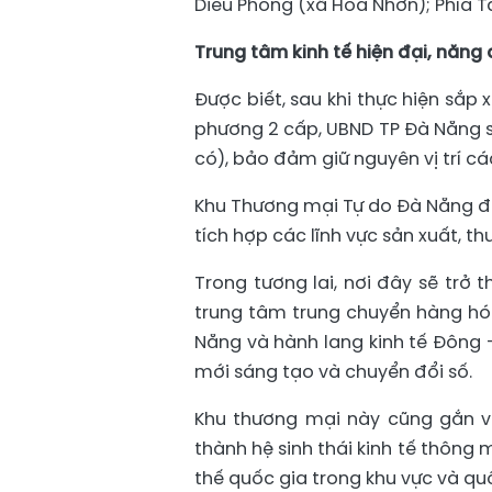
Diêu Phong (xã Hòa Nhơn); Phía T
Trung tâm kinh tế hiện đại, năng
Được biết, sau khi thực hiện sắp
phương 2 cấp, UBND TP Đà Nẵng sẽ 
có), bảo đảm giữ nguyên vị trí c
Khu Thương mại Tự do Đà Nẵng đượ
tích hợp các lĩnh vực sản xuất, t
Trong tương lai, nơi đây sẽ trở
trung tâm trung chuyển hàng hóa
Nẵng và hành lang kinh tế Đông 
mới sáng tạo và chuyển đổi số.
Khu thương mại này cũng gắn v
thành hệ sinh thái kinh tế thông 
thế quốc gia trong khu vực và quố