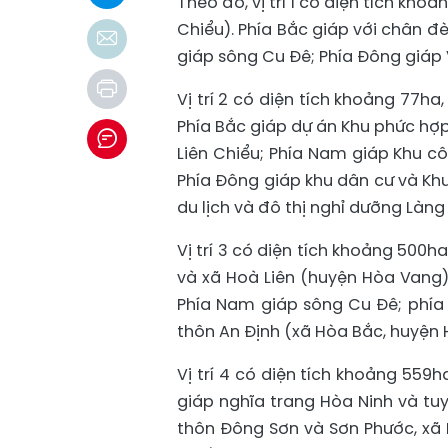
Theo đó, vị trí 1 có diện tích kh
Chiểu). Phía Bắc giáp với chân đ
giáp sông Cu Đê; Phía Đông giáp V
Vị trí 2 có diện tích khoảng 77h
Phía Bắc giáp dự án Khu phức hợp
Liên Chiểu; Phía Nam giáp Khu cô
Phía Đông giáp khu dân cư và Khu
du lịch và đô thị nghỉ dưỡng Làng
Vị trí 3 có diện tích khoảng 500
và xã Hoà Liên (huyện Hòa Vang)
Phía Nam giáp sông Cu Đê; phía
thôn An Định (xã Hòa Bắc, huyện 
Vị trí 4 có diện tích khoảng 559
giáp nghĩa trang Hòa Ninh và tu
thôn Đông Sơn và Sơn Phước, xã 