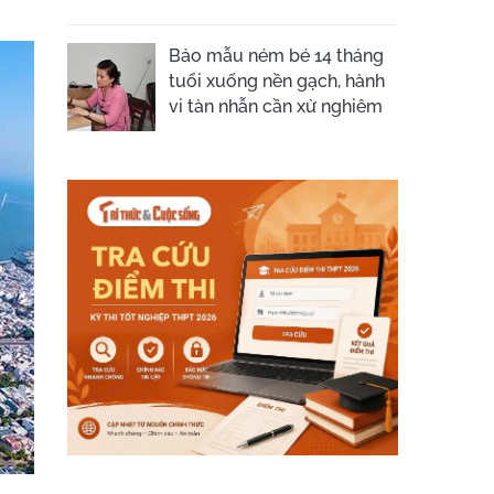
Bảo mẫu ném bé 14 tháng
tuổi xuống nền gạch, hành
vi tàn nhẫn cần xử nghiêm