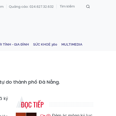
om
Quảng cáo: 024.627.32.632
ỚI TÍNH - GIA ĐÌNH
SỨC KHOẺ 360
MULTIMEDIA
 tự do thành phố Đà Nẵng.
ã ký
ĐỌC TIẾP
Đêm ác mộng kỷ lục