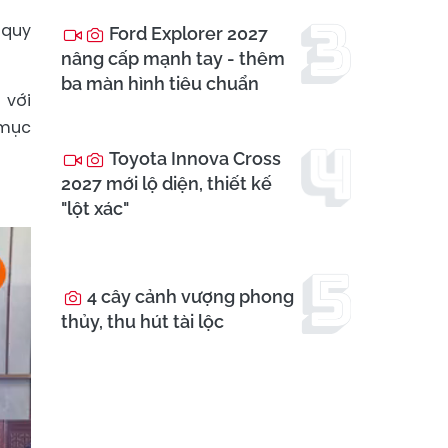
 quy
Ford Explorer 2027
nâng cấp mạnh tay - thêm
ba màn hình tiêu chuẩn
 với
 mục
Toyota Innova Cross
2027 mới lộ diện, thiết kế
"lột xác"
4 cây cảnh vượng phong
thủy, thu hút tài lộc