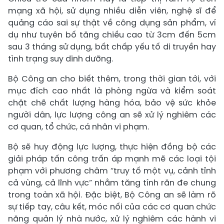
mạng xã hội, sử dụng nhiều diễn viên, nghệ sĩ để
quảng cáo sai sự thật về công dụng sản phẩm, ví
dụ như tuyên bố tăng chiều cao từ 3cm đến 5cm
sau 3 tháng sử dụng, bất chấp yếu tố di truyền hay
tình trạng suy dinh dưỡng.
Bộ Công an cho biết thêm, trong thời gian tới, với
mục đích cao nhất là phòng ngừa và kiểm soát
chặt chẽ chất lượng hàng hóa, bảo vệ sức khỏe
người dân, lực lượng công an sẽ xử lý nghiêm các
cơ quan, tổ chức, cá nhân vi phạm.
Bộ sẽ huy động lực lượng, thực hiện đồng bộ các
giải pháp tấn công trấn áp mạnh mẽ các loại tội
phạm với phương châm “truy tố một vụ, cảnh tỉnh
cả vùng, cả lĩnh vực” nhằm tăng tính răn đe chung
trong toàn xã hội. Đặc biệt, Bộ Công an sẽ làm rõ
sự tiếp tay, câu kết, móc nối của các cơ quan chức
năng quản lý nhà nước, xử lý nghiêm các hành vi