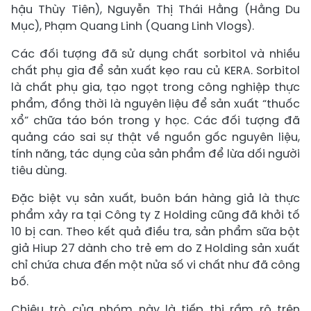
hậu Thùy Tiên), Nguyễn Thị Thái Hằng (Hằng Du
Mục), Phạm Quang Linh (Quang Linh Vlogs).
Các đối tượng đã sử dụng chất sorbitol và nhiều
chất phụ gia để sản xuất kẹo rau củ KERA. Sorbitol
là chất phụ gia, tạo ngọt trong công nghiệp thực
phẩm, đồng thời là nguyên liệu để sản xuất “thuốc
xổ” chữa táo bón trong y học. Các đối tượng đã
quảng cáo sai sự thật về nguồn gốc nguyên liệu,
tính năng, tác dụng của sản phẩm để lừa dối người
tiêu dùng.
Đặc biệt vụ sản xuất, buôn bán hàng giả là thực
phẩm xảy ra tại Công ty Z Holding cũng đã khởi tố
10 bị can. Theo kết quả điều tra, sản phẩm sữa bột
giả Hiup 27 dành cho trẻ em do Z Holding sản xuất
chỉ chứa chưa đến một nửa số vi chất như đã công
bố.
Chiêu trò của nhóm này là tiếp thị rầm rộ trên