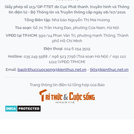
Giấy phép số 113/GP-TTĐT do Cục Phát thanh, truyền hình và Thông
tin điện tử - Bộ Thông tin và Truyền thông cấp ngày 08/07/2021
Tổng Biên tập:
Nhà báo Nguyễn Thị Mai Hương
Tòa soạn:
Số 70 Trần Hưng Đạo, phường Cửa Nam, Hà Nội
VPĐD tại TP.HCM:
590/24 Phan Văn Trị, phường Hạnh Thông, Thành
phố Hồ Chí Minh
Điện thoại:
024 6 254 3519
Hotline:
035 249 5588 / 096 523 7756 (Toà soạn Hà Nội) / 091 122
1222 (VPĐD TPHCM)
Email:
baotrithuccuocsong@kienthuc.net.vn
-
tkts@kienthuc.net.vn
Trang thông tin điện tử tổng hợp của Báo