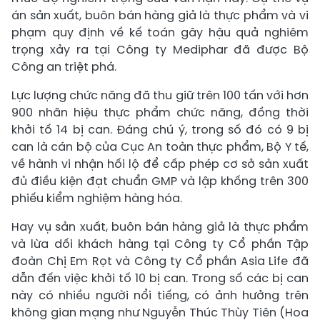
án sản xuất, buôn bán hàng giả là thực phẩm và vi
phạm quy định về kế toán gây hậu quả nghiêm
trọng xảy ra tại Công ty Mediphar đã được Bộ
Công an triệt phá.
Lực lượng chức năng đã thu giữ trên 100 tấn với hơn
900 nhãn hiệu thực phẩm chức năng, đồng thời
khởi tố 14 bị can. Đáng chú ý, trong số đó có 9 bị
can là cán bộ của Cục An toàn thực phẩm, Bộ Y tế,
về hành vi nhận hối lộ để cấp phép cơ sở sản xuất
đủ điều kiện đạt chuẩn GMP và lập khống trên 300
phiếu kiểm nghiệm hàng hóa.
Hay vụ sản xuất, buôn bán hàng giả là thực phẩm
và lừa dối khách hàng tại Công ty Cổ phần Tập
đoàn Chị Em Rọt và Công ty Cổ phần Asia Life đã
dẫn đến việc khởi tố 10 bị can. Trong số các bị can
này có nhiều người nổi tiếng, có ảnh hưởng trên
không gian mạng như Nguyễn Thúc Thùy Tiên (Hoa