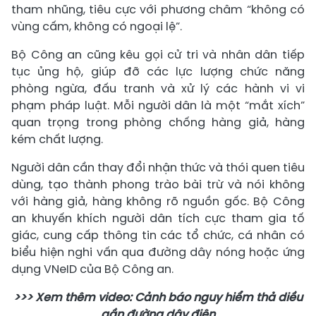
tham nhũng, tiêu cực với phương châm “không có
vùng cấm, không có ngoại lệ”.
Bộ Công an cũng kêu gọi cử tri và nhân dân tiếp
tục ủng hộ, giúp đỡ các lực lượng chức năng
phòng ngừa, đấu tranh và xử lý các hành vi vi
phạm pháp luật. Mỗi người dân là một “mắt xích”
quan trọng trong phòng chống hàng giả, hàng
kém chất lượng.
Người dân cần thay đổi nhận thức và thói quen tiêu
dùng, tạo thành phong trào bài trừ và nói không
với hàng giả, hàng không rõ nguồn gốc. Bộ Công
an khuyến khích người dân tích cực tham gia tố
giác, cung cấp thông tin các tổ chức, cá nhân có
biểu hiện nghi vấn qua đường dây nóng hoặc ứng
dụng VNeID của Bộ Công an.
>>> Xem thêm video: Cảnh báo nguy hiểm thả diều
gần đường dây điện