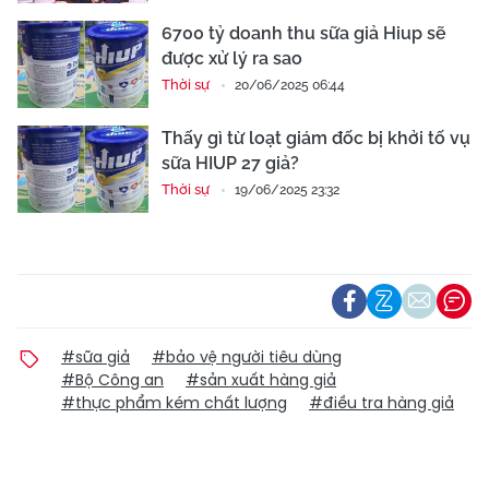
6700 tỷ doanh thu sữa giả Hiup sẽ
được xử lý ra sao
Thời sự
20/06/2025 06:44
Thấy gì từ loạt giám đốc bị khởi tố vụ
sữa HIUP 27 giả?
Thời sự
19/06/2025 23:32
#sữa giả
#bảo vệ người tiêu dùng
#Bộ Công an
#sản xuất hàng giả
#thực phẩm kém chất lượng
#điều tra hàng giả