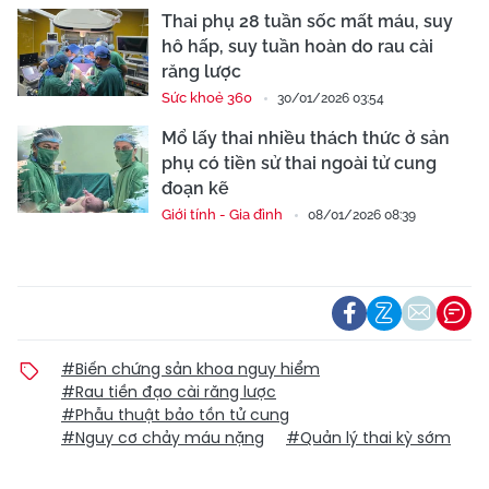
Thai phụ 28 tuần sốc mất máu, suy
hô hấp, suy tuần hoàn do rau cài
răng lược
Sức khoẻ 360
30/01/2026 03:54
Mổ lấy thai nhiều thách thức ở sản
phụ có tiền sử thai ngoài tử cung
đoạn kẽ
Giới tính - Gia đình
08/01/2026 08:39
#Biến chứng sản khoa nguy hiểm
#Rau tiền đạo cài răng lược
#Phẫu thuật bảo tồn tử cung
#Nguy cơ chảy máu nặng
#Quản lý thai kỳ sớm