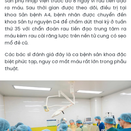
Sản phụ nhập viện trước đó 8 ngày vì rau tiền đạo
ra máu. Sau thời gian được theo dõi, điều trị tại
khoa Sản bệnh A4, bệnh nhân được chuyển đến
khoa Sản tự nguyện D4 để chấm dứt thai kỳ ở tuần
thứ 35 với chẩn đoán rau tiền đạo trung tâm ra
máu kèm rau cài răng lược trên nền tử cung có sẹo
mổ đẻ cũ.
Các bác sĩ đánh giá đây là ca bệnh sản khoa đặc
biệt phức tạp, nguy cơ mất máu rất lớn trong phẫu
thuật.