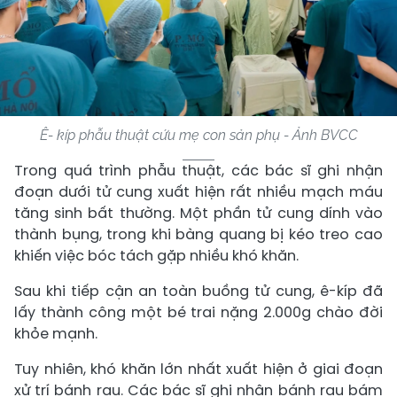
Ê- kíp phẫu thuật cứu mẹ con sản phụ - Ảnh BVCC
Trong quá trình phẫu thuật, các bác sĩ ghi nhận
đoạn dưới tử cung xuất hiện rất nhiều mạch máu
tăng sinh bất thường. Một phần tử cung dính vào
thành bụng, trong khi bàng quang bị kéo treo cao
khiến việc bóc tách gặp nhiều khó khăn.
Sau khi tiếp cận an toàn buồng tử cung, ê-kíp đã
lấy thành công một bé trai nặng 2.000g chào đời
khỏe mạnh.
Tuy nhiên, khó khăn lớn nhất xuất hiện ở giai đoạn
xử trí bánh rau. Các bác sĩ ghi nhận bánh rau bám