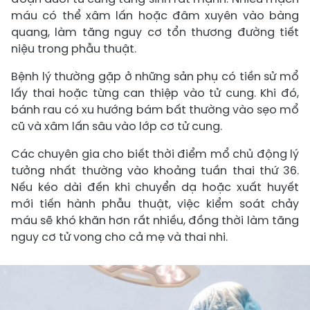
máu có thể xâm lấn hoặc đâm xuyên vào bàng
quang, làm tăng nguy cơ tổn thương đường tiết
niệu trong phẫu thuật.
Bệnh lý thường gặp ở những sản phụ có tiền sử mổ
lấy thai hoặc từng can thiệp vào tử cung. Khi đó,
bánh rau có xu hướng bám bất thường vào sẹo mổ
cũ và xâm lấn sâu vào lớp cơ tử cung.
Các chuyên gia cho biết thời điểm mổ chủ động lý
tưởng nhất thường vào khoảng tuần thai thứ 36.
Nếu kéo dài đến khi chuyển dạ hoặc xuất huyết
mới tiến hành phẫu thuật, việc kiểm soát chảy
máu sẽ khó khăn hơn rất nhiều, đồng thời làm tăng
nguy cơ tử vong cho cả mẹ và thai nhi.