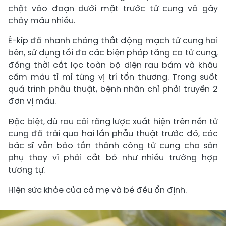
chặt vào đoạn dưới mặt trước tử cung và gây
chảy máu nhiều.
Ê-kíp đã nhanh chóng thắt động mạch tử cung hai
bên, sử dụng tối đa các biện pháp tăng co tử cung,
đồng thời cắt lọc toàn bộ diện rau bám và khâu
cầm máu tỉ mỉ từng vị trí tổn thương. Trong suốt
quá trình phẫu thuật, bệnh nhân chỉ phải truyền 2
đơn vị máu.
Đặc biệt, dù rau cài răng lược xuất hiện trên nền tử
cung đã trải qua hai lần phẫu thuật trước đó, các
bác sĩ vẫn bảo tồn thành công tử cung cho sản
phụ thay vì phải cắt bỏ như nhiều trường hợp
tương tự.
Hiện sức khỏe của cả mẹ và bé đều ổn định.