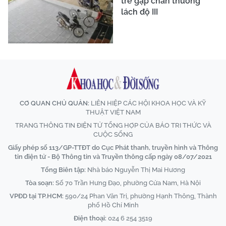
trẻ gặp chấn thương
lách độ III
CƠ QUAN CHỦ QUẢN:
LIÊN HIỆP CÁC HỘI KHOA HỌC VÀ KỸ
THUẬT VIỆT NAM
TRANG THÔNG TIN ĐIỆN TỬ TỔNG HỢP CỦA BÁO TRI THỨC VÀ
CUỘC SỐNG
Giấy phép số 113/GP-TTĐT do Cục Phát thanh, truyền hình và Thông
tin điện tử - Bộ Thông tin và Truyền thông cấp ngày 08/07/2021
Tổng Biên tập:
Nhà báo Nguyễn Thị Mai Hương
Tòa soạn:
Số 70 Trần Hưng Đạo, phường Cửa Nam, Hà Nội
VPĐD tại TP.HCM:
590/24 Phan Văn Trị, phường Hạnh Thông, Thành
phố Hồ Chí Minh
Điện thoại:
024 6 254 3519