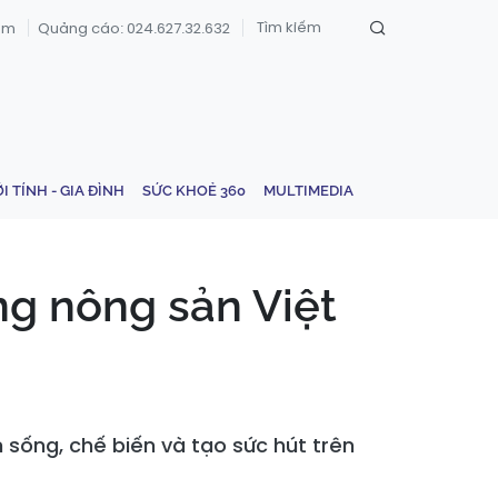
om
Quảng cáo: 024.627.32.632
ỚI TÍNH - GIA ĐÌNH
SỨC KHOẺ 360
MULTIMEDIA
ng nông sản Việt
sống, chế biến và tạo sức hút trên