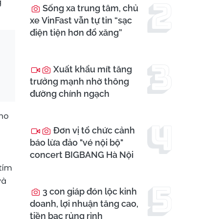
g
Sống xa trung tâm, chủ
xe VinFast vẫn tự tin “sạc
điện tiện hơn đổ xăng”
Xuất khẩu mít tăng
trưởng mạnh nhờ thông
đường chính ngạch
cho
Đơn vị tổ chức cảnh
báo lừa đảo "vé nội bộ"
concert BIGBANG Hà Nội
tím
và
3 con giáp đón lộc kinh
doanh, lợi nhuận tăng cao,
tiền bạc rủng rỉnh