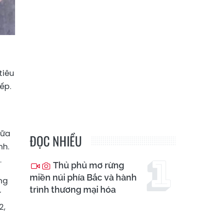
tiêu
ếp.
sữa
ĐỌC NHIỀU
nh.
.
Thủ phủ mơ rừng
miền núi phía Bắc và hành
ng
trình thương mại hóa
ừ
2,