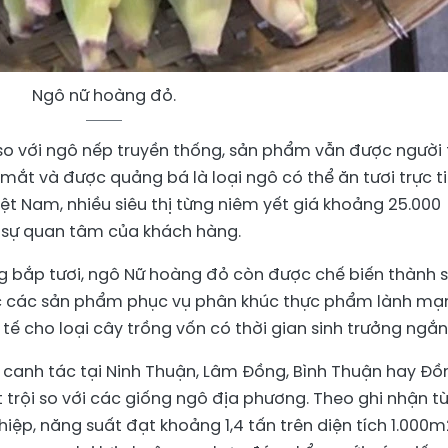
Ngô nữ hoàng đỏ.
so với ngô nếp truyền thống, sản phẩm vẫn được người 
mắt và được quảng bá là loại ngô có thể ăn tươi trực ti
Việt Nam, nhiều siêu thị từng niêm yết giá khoảng 25.000
 sự quan tâm của khách hàng.
ng bắp tươi, ngô Nữ hoàng đỏ còn được chế biến thành 
ặc các sản phẩm phục vụ phân khúc thực phẩm lành mạ
h tế cho loại cây trồng vốn có thời gian sinh trưởng ngắn
 canh tác tại Ninh Thuận, Lâm Đồng, Bình Thuận hay Đồ
t trội so với các giống ngô địa phương. Theo ghi nhận t
ệp, năng suất đạt khoảng 1,4 tấn trên diện tích 1.000m