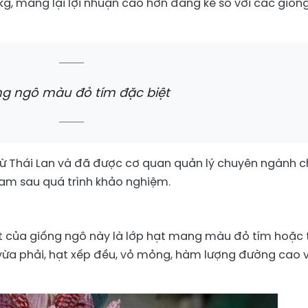
g, mang lại lợi nhuận cao hơn đáng kể so với các giốn
ng ngô màu đỏ tím đặc biệt
ừ Thái Lan và đã được cơ quan quản lý chuyên ngành 
 Nam sau quá trình khảo nghiệm.
t của giống ngô này là lớp hạt mang màu đỏ tím hoặc 
 vừa phải, hạt xếp đều, vỏ mỏng, hàm lượng đường cao 