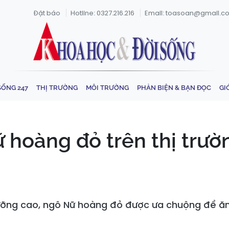
Đặt báo
Hotline: 0327.216.216
Email: toasoan@gmail.c
SỐNG 247
THỊ TRƯỜNG
MÔI TRƯỜNG
PHẢN BIỆN & BẠN ĐỌC
GI
 hoàng đỏ trên thị trườ
dưỡng cao, ngô Nữ hoàng đỏ được ưa chuộng để ăn 