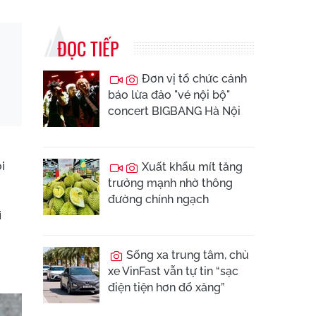
ĐỌC TIẾP
Đơn vị tổ chức cảnh
báo lừa đảo "vé nội bộ"
concert BIGBANG Hà Nội
i
Xuất khẩu mít tăng
trưởng mạnh nhờ thông
đường chính ngạch
i
Sống xa trung tâm, chủ
xe VinFast vẫn tự tin “sạc
điện tiện hơn đổ xăng”