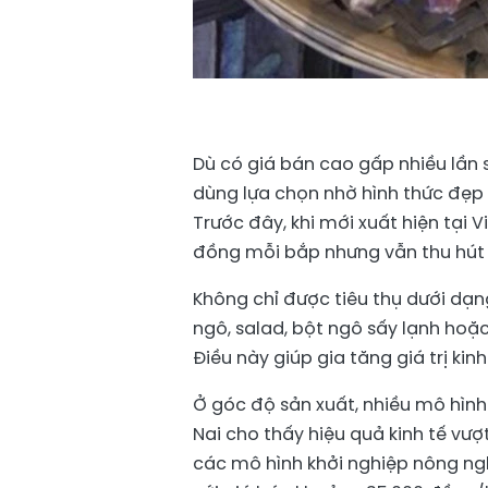
Dù có giá bán cao gấp nhiều lần 
dùng lựa chọn nhờ hình thức đẹp 
Trước đây, khi mới xuất hiện tại 
đồng mỗi bắp nhưng vẫn thu hút
Không chỉ được tiêu thụ dưới dạ
ngô, salad, bột ngô sấy lạnh ho
Điều này giúp gia tăng giá trị kin
Ở góc độ sản xuất, nhiều mô hình
Nai cho thấy hiệu quả kinh tế vượ
các mô hình khởi nghiệp nông nghi