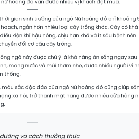
 nữ hoàng đỏ vẫn được nhiều vị khách đặt mua.
thời gian sinh trưởng của ngô Nữ hoàng đỏ chỉ khoảng 
u hoạch, ngắn hơn nhiều loại cây trồng khác. Cây có khả
 điều kiện khí hậu nóng, chịu hạn khá và ít sâu bệnh nên
chuyển đổi cơ cấu cây trồng.
iống ngô này được chú ý là khả năng ăn sống ngay sau 
anh, mọng nước và mùi thơm nhẹ, được nhiều người ví n
ền thống.
ếp, màu sắc độc đáo của ngô Nữ hoàng đỏ cũng giúp sả
ạng xã hội, trở thành mặt hàng được nhiều cửa hàng 
g.
 dưỡng và cách thưởng thức