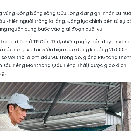
ơng vùng Đồng bằng sông Cửu Long đang ghi nhận xu hư
âu khiến người trồng lo lắng. Động lực chính đến từ sự c
ùng nguồn cung bước vào giai đoạn cuối vụ.
g trọng điểm ở TP Cần Thơ, những ngày gần đây thương 
iá sầu riêng xô tại vườn hiện dao động khoảng 25.000-
so với thời điểm đầu vụ. Trong đó, giống Ri6 tăng thê
n sầu riêng Monthong (sầu riêng Thái) được giao dịch
kg.