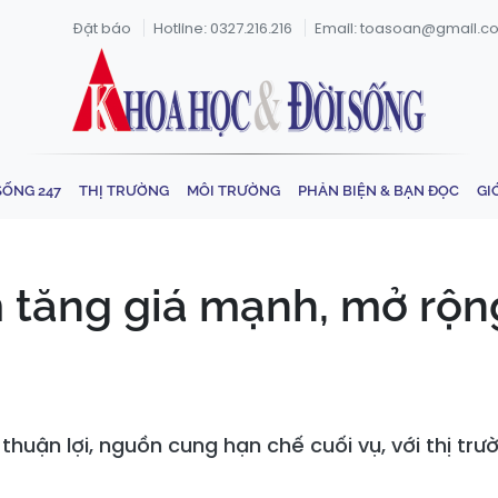
Đặt báo
Hotline: 0327.216.216
Email: toasoan@gmail.c
SỐNG 247
THỊ TRƯỜNG
MÔI TRƯỜNG
PHẢN BIỆN & BẠN ĐỌC
GI
 tăng giá mạnh, mở rộn
 thuận lợi, nguồn cung hạn chế cuối vụ, với thị tr