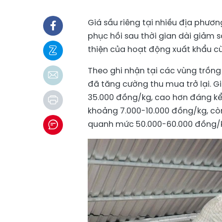
Giá sầu riêng tại nhiều địa phư
phục hồi sau thời gian dài giảm s
thiện của hoạt động xuất khẩu c
Theo ghi nhận tại các vùng trồn
đã tăng cường thu mua trở lại. G
35.000 đồng/kg, cao hơn đáng kể 
khoảng 7.000-10.000 đồng/kg, cò
quanh mức 50.000-60.000 đồng/