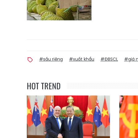
#sầu riêng
#xuất khẩu
#ĐBSCL
#giá 
HOT TREND