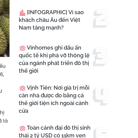
[INFOGRAPHIC] Vì sao
khách châu Âu đến Việt
Nam tăng mạnh?
Vinhomes ghi dấu ấn
quốc tế khi phá vỡ thông lệ
của ngành phát triển đô thị
iều
thế giới
6,
m
Vịnh Tiên: Nơi giá trị mỗi
ư
căn nhà được đo bằng cả
thế giới tiện ích ngoài cánh
cửa
hị
ẽ là
Toàn cảnh đại đô thị sinh
thái 2 tỷ USD có 11km ven