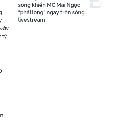
sông khiến MC Mai Ngọc
g
“phải lòng” ngay trên sóng
livestream
y
 Đây
 tỷ
o
ăn