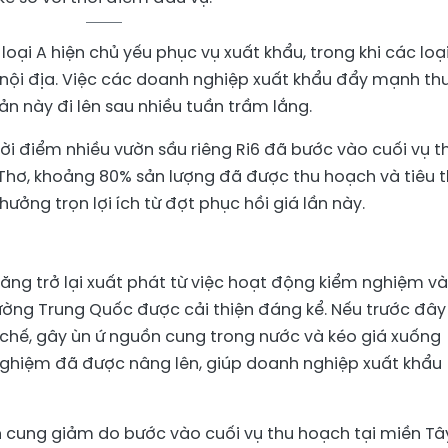
loại A hiện chủ yếu phục vụ xuất khẩu, trong khi các loạ
g nội địa. Việc các doanh nghiệp xuất khẩu đẩy mạnh th
 này đi lên sau nhiều tuần trầm lắng.
hời điểm nhiều vườn sầu riêng Ri6 đã bước vào cuối vụ t
Thơ, khoảng 80% sản lượng đã được thu hoạch và tiêu t
ưởng trọn lợi ích từ đợt phục hồi giá lần này.
tăng trở lại xuất phát từ việc hoạt động kiểm nghiệm và
ường Trung Quốc được cải thiện đáng kể. Nếu trước đây
 chế, gây ùn ứ nguồn cung trong nước và kéo giá xuống
 nghiệm đã được nâng lên, giúp doanh nghiệp xuất khẩu
n cung giảm do bước vào cuối vụ thu hoạch tại miền Tâ