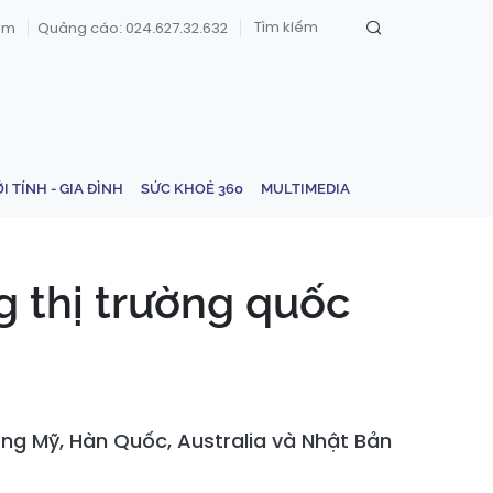
om
Quảng cáo: 024.627.32.632
ỚI TÍNH - GIA ĐÌNH
SỨC KHOẺ 360
MULTIMEDIA
g thị trường quốc
ường Mỹ, Hàn Quốc, Australia và Nhật Bản