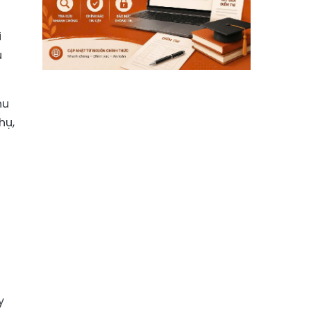
i
u
hu
hụ,
y