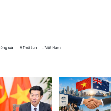
nông sản
#Thái Lan
#Việt Nam