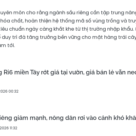
 chuyên môn cho rằng ngành sầu riêng cần tập trung nân
 hóa chất, hoàn thiện hệ thống mã số vùng trồng và tru
iêu chuẩn ngày càng khắt khe từ thị trường nhập khẩu.
 duy trì đà tăng trưởng bền vững cho mặt hàng trái cây
m tới.
 Ri6 miền Tây rớt giá tại vườn, giá bán lẻ vẫn ne
2026 00:32
riêng giảm mạnh, nông dân rơi vào cảnh khó kh
2026 11:32