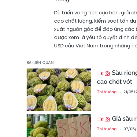
Dù triển vọng tích cực hơn, giới
cao chất lượng, kiểm soát tồn dư
xuất nguồn gốc để đáp ứng các t
được xem là yếu tố quyết định để
USD của Việt Nam trong những nă
BÀI LIÊN QUAN
Sầu riêng
cao chót vót
21/05/
Thị trường
Giá sầu 
07/05/
Thị trường