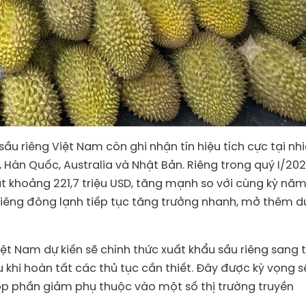
sầu riêng Việt Nam còn ghi nhận tín hiệu tích cực tại nh
 Hàn Quốc, Australia và Nhật Bản. Riêng trong quý I/202
t khoảng 221,7 triệu USD, tăng mạnh so với cùng kỳ nă
 riêng đông lạnh tiếp tục tăng trưởng nhanh, mở thêm d
iệt Nam dự kiến sẽ chính thức xuất khẩu sầu riêng sang t
khi hoàn tất các thủ tục cần thiết. Đây được kỳ vọng s
óp phần giảm phụ thuộc vào một số thị trường truyền