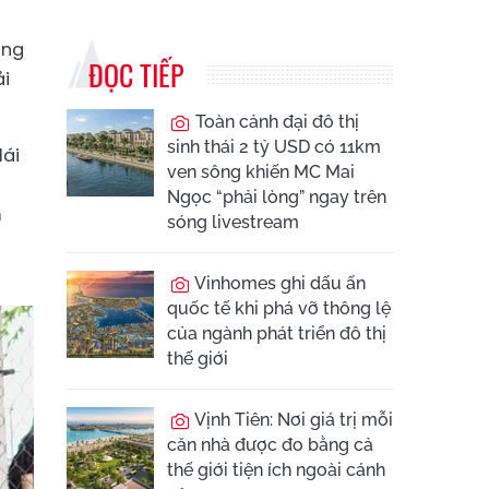
ớng
ĐỌC TIẾP
ải
Toàn cảnh đại đô thị
sinh thái 2 tỷ USD có 11km
lái
ven sông khiến MC Mai
Ngọc “phải lòng” ngay trên
m
sóng livestream
Vinhomes ghi dấu ấn
quốc tế khi phá vỡ thông lệ
của ngành phát triển đô thị
thế giới
Vịnh Tiên: Nơi giá trị mỗi
căn nhà được đo bằng cả
thế giới tiện ích ngoài cánh