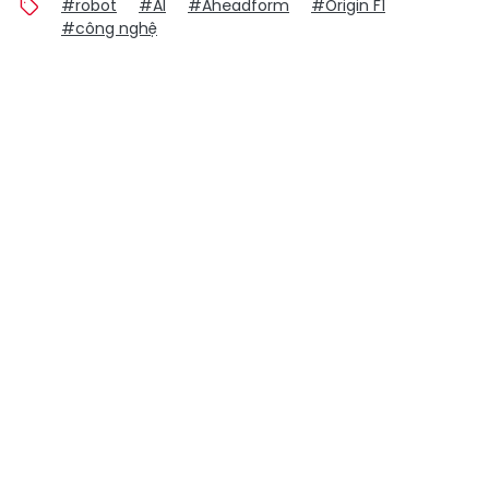
#robot
#AI
#Aheadform
#Origin F1
#công nghệ