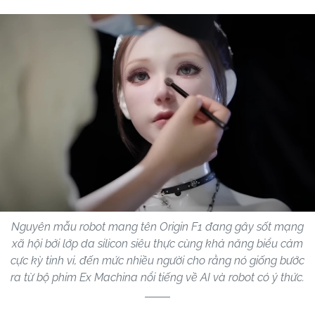
Nguyên mẫu robot mang tên Origin F1 đang gây sốt mạng
xã hội bởi lớp da silicon siêu thực cùng khả năng biểu cảm
cực kỳ tinh vi, đến mức nhiều người cho rằng nó giống bước
ra từ bộ phim Ex Machina nổi tiếng về AI và robot có ý thức.