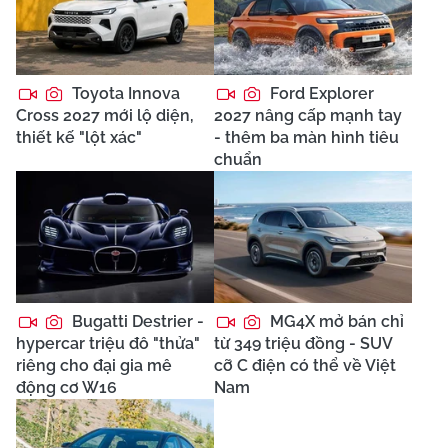
Toyota Innova
Ford Explorer
Cross 2027 mới lộ diện,
2027 nâng cấp mạnh tay
thiết kế "lột xác"
- thêm ba màn hình tiêu
chuẩn
Bugatti Destrier -
MG4X mở bán chỉ
hypercar triệu đô "thửa"
từ 349 triệu đồng - SUV
riêng cho đại gia mê
cỡ C điện có thể về Việt
động cơ W16
Nam