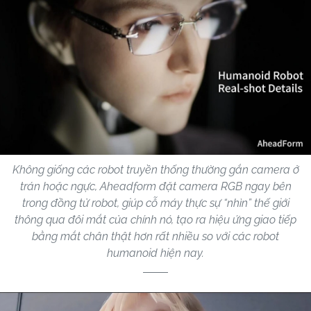
Không giống các robot truyền thống thường gắn camera ở
trán hoặc ngực, Aheadform đặt camera RGB ngay bên
trong đồng tử robot, giúp cỗ máy thực sự “nhìn” thế giới
thông qua đôi mắt của chính nó, tạo ra hiệu ứng giao tiếp
bằng mắt chân thật hơn rất nhiều so với các robot
humanoid hiện nay.