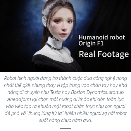
Robot hình người đang trở thành cuộc đua công nghệ nóng
nhất thế giới, nhưng thay vì tập trung vào chân tay hay khả
năng di chuyển như Tesla hay Boston Dynamics, startup
Aheadform lại chọn một hướng đi khác khi dồn toàn lực
vào việc tạo ra khuôn mặt robot chân thực như con người
để phá vỡ “thung lũng kỳ lạ” khiến nhiều người sợ hãi robot
suốt hàng chục năm qua.