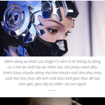
Điểm đáng sợ nhất của Origin F1 nằm ở hệ thống 25 động
cơ vi mô ẩn dưới lớp da nhân tạo, cho phép robot điều
khiển từng chuyển động nhỏ trên khuôn mặt như nhíu mày,
cười nhẹ hay thay đổi ánh mắt theo thời gian thực để tạo
cảm giác giao tiếp tự nhiên với con người.