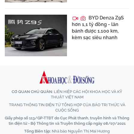
BYD Denza Z9S
hơn 1,1 tỷ đồng - lăn
bánh được 1.100 km,
kèm sạc siêu nhanh
CƠ QUAN CHỦ QUẢN:
LIÊN HIỆP CÁC HỘI KHOA HỌC VÀ KỸ
THUẬT VIỆT NAM
TRANG THÔNG TIN ĐIỆN TỬ TỔNG HỢP CỦA BÁO TRI THỨC VÀ
CUỘC SỐNG
Giấy phép số 113/GP-TTĐT do Cục Phát thanh, truyền hình và Thông
tin điện tử - Bộ Thông tin và Truyền thông cấp ngày 08/07/2021
Tổng Biên tập:
Nhà báo Nguyễn Thị Mai Hương