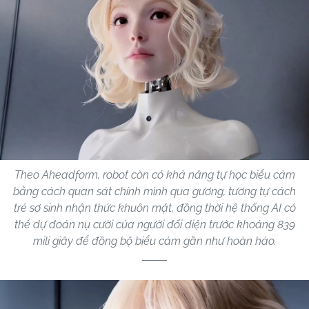
Theo Aheadform, robot còn có khả năng tự học biểu cảm
bằng cách quan sát chính mình qua gương, tương tự cách
trẻ sơ sinh nhận thức khuôn mặt, đồng thời hệ thống AI có
thể dự đoán nụ cười của người đối diện trước khoảng 839
mili giây để đồng bộ biểu cảm gần như hoàn hảo.