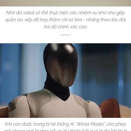
Nhờ đó, robot có thể thực hiện các nhiệm vụ khó như gấp
quần áo, xếp đồ hay thậm chí xỏ kim - những thao tác đòi
hỏi độ chính xác cao.
KAI còn được trang bị hệ thống AI “World Model”, cho phép