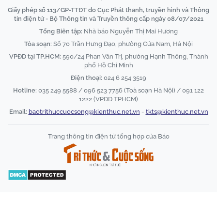
Giấy phép số 113/GP-TTĐT do Cục Phát thanh, truyền hình và Thông
tin điện tử - Bộ Thông tin và Truyền thông cấp ngày 08/07/2021
Tổng Biên tập:
Nhà báo Nguyễn Thị Mai Hương
Tòa soạn:
Số 70 Trần Hưng Đạo, phường Cửa Nam, Hà Nội
VPĐD tại TP.HCM:
590/24 Phan Văn Trị, phường Hạnh Thông, Thành
phố Hồ Chí Minh
Điện thoại:
024 6 254 3519
Hotline:
035 249 5588 / 096 523 7756 (Toà soạn Hà Nội) / 091 122
1222 (VPĐD TPHCM)
Email:
baotrithuccuocsong@kienthuc.net.vn
-
tkts@kienthuc.net.vn
Trang thông tin điện tử tổng hợp của Báo