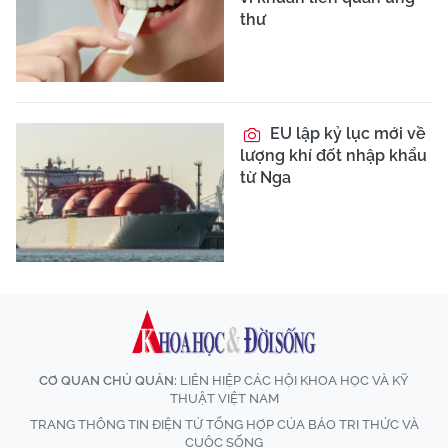
thư
EU lập kỷ lục mới về
lượng khí đốt nhập khẩu
từ Nga
CƠ QUAN CHỦ QUẢN:
LIÊN HIỆP CÁC HỘI KHOA HỌC VÀ KỸ
THUẬT VIỆT NAM
TRANG THÔNG TIN ĐIỆN TỬ TỔNG HỢP CỦA BÁO TRI THỨC VÀ
CUỘC SỐNG