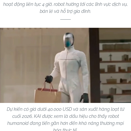
hoạt động liên tục 4 giờ, robot hướng tới các lĩnh vực dịch vụ,
bán lẻ và hỗ trợ gia đình.
Dự kiến có giá dưới 40.000 USD và sản xuất hàng loạt từ
cuối 2026, KAI được xem là dấu hiệu cho thấy robot
humanoid đang tiến gần hơn đến khả năng thương mại
hóa thực tế.