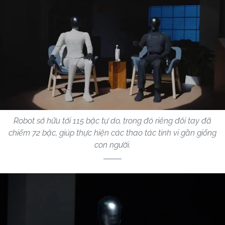
Robot sở hữu tới 115 bậc tự do, trong đó riêng đôi tay đã
chiếm 72 bậc, giúp thực hiện các thao tác tinh vi gần giống
con người.