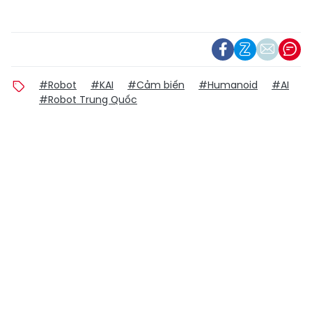
#Robot
#KAI
#Cảm biến
#Humanoid
#AI
#Robot Trung Quốc