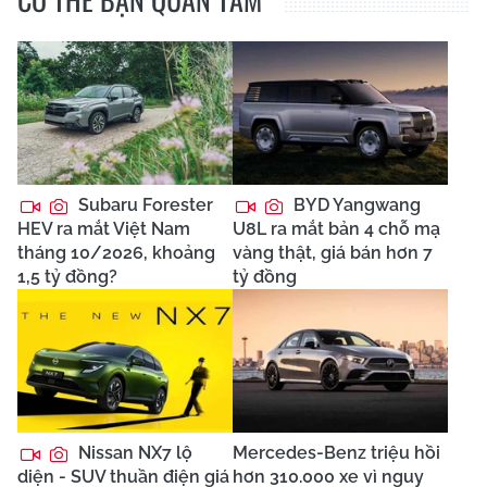
Subaru Forester
BYD Yangwang
HEV ra mắt Việt Nam
U8L ra mắt bản 4 chỗ mạ
tháng 10/2026, khoảng
vàng thật, giá bán hơn 7
1,5 tỷ đồng?
tỷ đồng
Nissan NX7 lộ
Mercedes-Benz triệu hồi
diện - SUV thuần điện giá
hơn 310.000 xe vì nguy