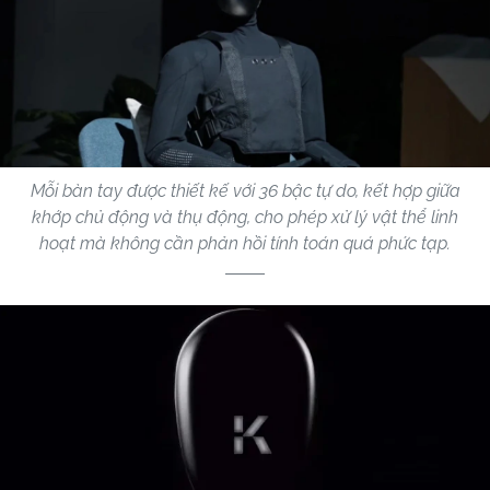
Mỗi bàn tay được thiết kế với 36 bậc tự do, kết hợp giữa
khớp chủ động và thụ động, cho phép xử lý vật thể linh
hoạt mà không cần phản hồi tính toán quá phức tạp.