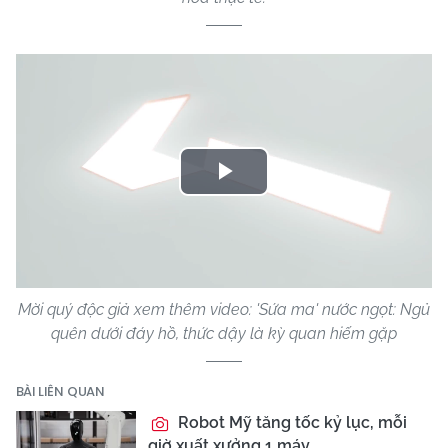
Play
Video
Mời quý độc giả xem thêm video: 'Sứa ma' nước ngọt: Ngủ
quên dưới đáy hồ, thức dậy là kỳ quan hiếm gặp
BÀI LIÊN QUAN
Robot Mỹ tăng tốc kỷ lục, mỗi
giờ xuất xưởng 1 máy