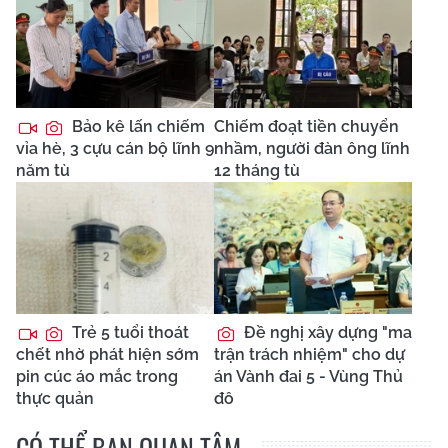
Bảo kê lấn chiếm
Chiếm đoạt tiền chuyển
vỉa hè, 3 cựu cán bộ lĩnh 9
nhầm, người đàn ông lĩnh
năm tù
12 tháng tù
Trẻ 5 tuổi thoát
Đề nghị xây dựng "ma
chết nhờ phát hiện sớm
trận trách nhiệm" cho dự
pin cúc áo mắc trong
án Vành đai 5 - Vùng Thủ
thực quản
đô
CÓ THỂ BẠN QUAN TÂM