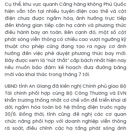
Cụ thể, khu vực quanh Cảng hàng không Phú Quốc
hiện vẫn tồn tại nhiều tuyến điện cao thế và cột
điện chưa được ngầm hóa, ảnh hưởng trực tiếp
đến không gian tiếp cận hạ cánh và phương thức
điều hành bay an toàn. Bên cạnh đó, một số cột
phát sóng viễn thông có chiều cao vượt ngưỡng kỹ
thuật cho phép cũng đang tạo ra nguy cơ ảnh
hưởng đến việc phê duyệt phương thức bay mới.
Đây được xem là “nút thắt” cấp bách nhất hiện nay
nếu muốn bảo đảm kế hoạch đưa đường băng
mới vào khai thác trong tháng 7 tới.
UBND tỉnh An Giang đã kiến nghị Chính phủ giao Bộ
Tài chính phối hợp cùng Bộ Công Thương và EVN
khẩn trương thống nhất cơ chế vốn để triển khai di
dời, ngầm hóa toàn bộ hệ thống điện trước ngày
30/6. Đồng thời, tỉnh cũng đề nghị các cơ quan
chức năng phối hợp với doanh nghiệp viễn thông
rà soát, điều chỉnh các hạ tầng phát sóng ảnh