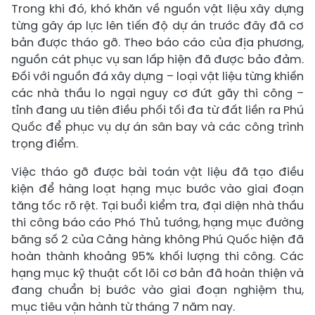
Trong khi đó, khó khăn về nguồn vật liệu xây dựng
từng gây áp lực lên tiến độ dự án trước đây đã cơ
bản được tháo gỡ. Theo báo cáo của địa phương,
nguồn cát phục vụ san lấp hiện đã được bảo đảm.
Đối với nguồn đá xây dựng – loại vật liệu từng khiến
các nhà thầu lo ngại nguy cơ đứt gãy thi công –
tỉnh đang ưu tiên điều phối tối đa từ đất liền ra Phú
Quốc để phục vụ dự án sân bay và các công trình
trọng điểm.
Việc tháo gỡ được bài toán vật liệu đã tạo điều
kiện để hàng loạt hạng mục bước vào giai đoạn
tăng tốc rõ rệt. Tại buổi kiểm tra, đại diện nhà thầu
thi công báo cáo Phó Thủ tướng, hạng mục đường
băng số 2 của Cảng hàng không Phú Quốc hiện đã
hoàn thành khoảng 95% khối lượng thi công. Các
hạng mục kỹ thuật cốt lõi cơ bản đã hoàn thiện và
đang chuẩn bị bước vào giai đoạn nghiệm thu,
mục tiêu vận hành từ tháng 7 năm nay.