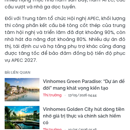
cầu vượt và nhà ga dọc tuyến.
Đối với Trung tâm tổ chức Hội nghị APEC, khối lượng
thi công phần kết cấu bê tông cốt thép của trung
tâm hội nghị và triển lãm đã đạt khoảng 90%, còn
nhà hát đa năng đạt khoảng 80%. Nhiều dự án đô
thị, tái định cư và hạ tầng phụ trợ khác cũng đang
được tăng tốc để bảo đảm đồng bộ tiến độ phục
vụ APEC 2027.
BÀI LIÊN QUAN
Vinhomes Green Paradise: “Dự án để
đời” mang khát vọng kiến tạo
Thị trường
17/05/2026 04:44
Vinhomes Golden City hút dòng tiền
nhờ giá trị thực và chính sách hiếm
có
Thị trường
10/05/2026 01:46