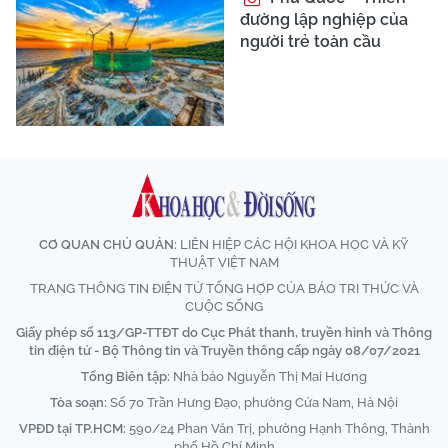
đường lập nghiệp của
người trẻ toàn cầu
CƠ QUAN CHỦ QUẢN:
LIÊN HIỆP CÁC HỘI KHOA HỌC VÀ KỸ
THUẬT VIỆT NAM
TRANG THÔNG TIN ĐIỆN TỬ TỔNG HỢP CỦA BÁO TRI THỨC VÀ
CUỘC SỐNG
Giấy phép số 113/GP-TTĐT do Cục Phát thanh, truyền hình và Thông
tin điện tử - Bộ Thông tin và Truyền thông cấp ngày 08/07/2021
Tổng Biên tập:
Nhà báo Nguyễn Thị Mai Hương
Tòa soạn:
Số 70 Trần Hưng Đạo, phường Cửa Nam, Hà Nội
VPĐD tại TP.HCM:
590/24 Phan Văn Trị, phường Hạnh Thông, Thành
phố Hồ Chí Minh