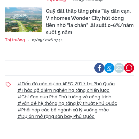
Quỹ đất thấp tầng phía Tây dần cạn,
Vinhomes Wonder City hút dòng
tiền nhờ “lá chắn” lãi suất 0-6%/năm
suốt 5 năm
Thị trường
07/05/2026 07:44
#Tiến độ các dự án APEC 2027 tại Phú Quốc
#Tháo gỡ điểm nghẽn hạ tầng chiến lược
#Chỉ đạo của Phó Thủ tướng về công trình
#Vấn đề hệ thống hạ tầng kỹ thuật Phú Quốc
#Phối hợp các bộ ngành xử lý vướng mắc
#Dự án mở rộng sân bay Phú Quốc