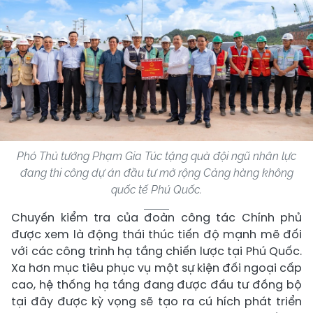
Phó Thủ tướng Phạm Gia Túc tặng quà đội ngũ nhân lực
đang thi công dự án đầu tư mở rộng Cảng hàng không
quốc tế Phú Quốc.
Chuyến kiểm tra của đoàn công tác Chính phủ
được xem là động thái thúc tiến độ mạnh mẽ đối
với các công trình hạ tầng chiến lược tại Phú Quốc.
Xa hơn mục tiêu phục vụ một sự kiện đối ngoại cấp
cao, hệ thống hạ tầng đang được đầu tư đồng bộ
tại đây được kỳ vọng sẽ tạo ra cú hích phát triển