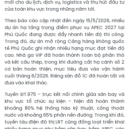
mới cho du lịch, dịch vụ, logistics và thu hút đầu tư
của toàn khu vực trong những năm tới.
Theo báo cáo cập nhật đến ngày 15/5/2026, nhiều
dự án hạ tầng trọng điểm phục vụ APEC 2027 tại
Phú Quốc đang được đẩy nhanh tiến độ thi công.
Trong đó, dự án mở rộng Cảng hàng không quốc
tế Phú Quốc ghi nhận nhiều hạng mục đạt tiến độ
cao. Nhà ga VIP đã hoàn thành toàn bộ phần thô
và kết cấu thép, trong khi đường cất hạ cánh số 2
cơ bản hoàn thiện, mục tiêu đưa vào vận hành
cuối tháng 6/2026. Riêng sân đỗ 1C đã hoàn tất và
đưa vào khai thác.
Tuyến ĐT.975 – trục kết nối chính giữa sân bay và
khu vực tổ chức sự kiện – hiện đã hoàn thành
khoảng 80% hệ thống hào kỹ thuật, cống thoát
nước và khoảng 65% phần nền đường. Trong khi đó,
tuyến tàu điện đô thị LRT cũng đồng loạt triển khai
nhiều hạng mục như hầm sân bay, hầm APEC, các