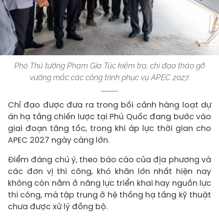
Phó Thủ tướng Phạm Gia Túc kiểm tra, chỉ đạo tháo gỡ
vướng mắc các công trình phục vụ APEC 2027.
Chỉ đạo được đưa ra trong bối cảnh hàng loạt dự
án hạ tầng chiến lược tại Phú Quốc đang bước vào
giai đoạn tăng tốc, trong khi áp lực thời gian cho
APEC 2027 ngày càng lớn.
Điểm đáng chú ý, theo báo cáo của địa phương và
các đơn vị thi công, khó khăn lớn nhất hiện nay
không còn nằm ở năng lực triển khai hay nguồn lực
thi công, mà tập trung ở hệ thống hạ tầng kỹ thuật
chưa được xử lý đồng bộ.