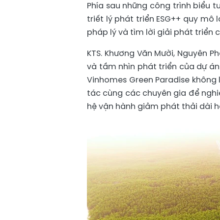
Phía sau những công trình biểu tư
triết lý phát triển ESG++ quy mô
pháp lý và tìm lời giải phát triển 
KTS. Khương Văn Mười, Nguyên Ph
và tầm nhìn phát triển của dự á
Vinhomes Green Paradise không lấ
tác cùng các chuyên gia để nghiê
hệ vận hành giảm phát thải dài h