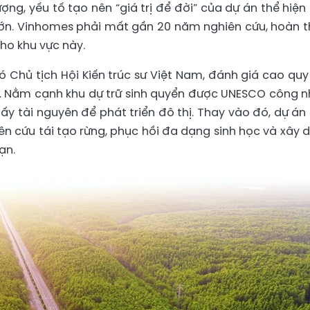
ợng, yếu tố tạo nên “giá trị để đời” của dự án thể hiện
 lớn. Vinhomes phải mất gần 20 năm nghiên cứu, hoàn t
cho khu vực này.
ó Chủ tịch Hội Kiến trúc sư Việt Nam, đánh giá cao qu
n. Nằm cạnh khu dự trữ sinh quyển được UNESCO công n
y tài nguyên để phát triển đô thị. Thay vào đó, dự án
n cứu tái tạo rừng, phục hồi đa dạng sinh học và xây 
ạn.