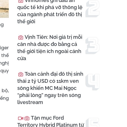
Vinhomes ghi dấu ấn
quốc tế khi phá vỡ thông lệ
của ngành phát triển đô thị
thế giới
ng
Vịnh Tiên: Nơi giá trị mỗi
căn nhà được đo bằng cả
iger
thế giới tiện ích ngoài cánh
 thế
cửa
nghị
 quy
Toàn cảnh đại đô thị sinh
thái 2 tỷ USD có 11km ven
sông khiến MC Mai Ngọc
 bộ,
“phải lòng” ngay trên sóng
iếng
livestream
Tận mục Ford
Territory Hybrid Platinum từ