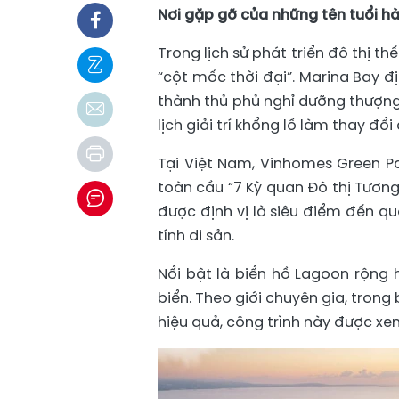
Nơi gặp gỡ của những tên tuổi hà
Trong lịch sử phát triển đô thị 
“cột mốc thời đại”. Marina Bay đ
thành thủ phủ nghỉ dưỡng thượng
lịch giải trí khổng lồ làm thay đ
Tại Việt Nam, Vinhomes Green Pa
toàn cầu “7 Kỳ quan Đô thị Tương 
được định vị là siêu điểm đến q
tính di sản.
Nổi bật là biển hồ Lagoon rộng 
biển. Theo giới chuyên gia, trong 
hiệu quả, công trình này được xe