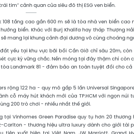
trái tim” cảnh quan của siêu đô thị ESG ven biển.
k 108 tầng cao gần 600 m sẽ là tòa nhà ven biển cao 
hướng biển. Khác với Burj Khalifa hay tháp Thượng Hải
8 sẽ mang lại khung cảnh đại dương vô cùng choáng ng
 đất yếu tại khu vực bãi bồi Cần Giờ chỉ sâu 20m, còn
sét cực kỳ vững chắc. Nền móng tại đây thậm chí còn 
y tòa Landmark 81 - đảm bảo an toàn tuyệt đối cho cả 
rs rộng 122 ha - quy mô gấp 5 lần Universal Singapore
ành cỗ máy hút khách mới của TP.HCM với ngọn núi t
ng 200 trò chơi - nhiều nhất thế giới.
ng tại Vinhomes Green Paradise quy tụ hơn 20 thương 
-Carlton - thương hiệu ultra luxury dành cho giới tài p
 tiên xuất hiện tại Việt Nam. JW Marriott, Grand Hy