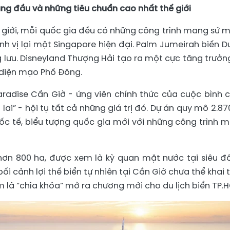
ng đầu và những tiêu chuẩn cao nhất thế giới
thế giới, mỗi quốc gia đều có những công trình mang sứ 
ịnh vị lại một Singapore hiện đại. Palm Jumeirah biến D
 lưu. Disneyland Thượng Hải tạo ra một cực tăng trưởn
ổi diện mạo Phố Đông.
radise Cần Giờ - ứng viên chính thức của cuộc bình 
lai” - hội tụ tất cả những giá trị đó. Dự án quy mô 2.87
uốc tế, biểu tượng quốc gia mới với những công trình 
hơn 800 ha, được xem là kỳ quan mặt nước tại siêu đô
bối cảnh lợi thế biển tự nhiên tại Cần Giờ chưa thể khai 
m là “chìa khóa” mở ra chương mới cho du lịch biển TP.