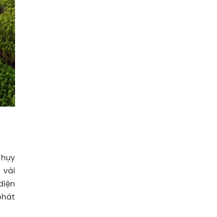
Thụy
 vài
diện
phát