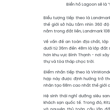
Biển hồ Lagoon sẽ là “
Biểu tượng tiếp theo là Landmar
thế giới sở hữu tầm nhìn 360 độ 
nằm trong đất liền, Landmark 10
Về vấn đề an toàn địa chất, lớp
dưới từ 36m đến 48m là lớp đất 
hơn khu vực Bình Thạnh - nơi xâ
thự và tòa tháp chọc trời.
Điểm nhấn tiếp theo là VinWonde
hợp này được định hướng trở th
nhân tạo 68m cao nhất thế giới cù
Hệ sinh thái nghỉ dưỡng siêu sa
khách sạn quốc tế. Trong đó, Ritz
và nguyên thủ toàn cầu lần đầu