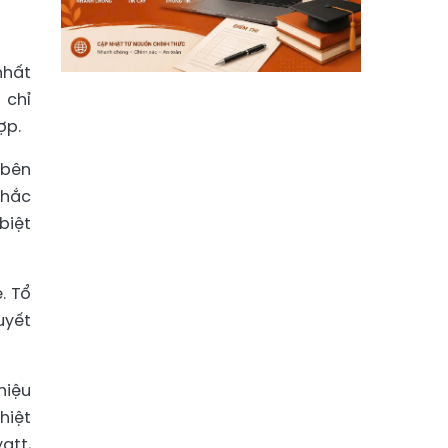
nhất
 chỉ
ợp.
 bên
chắc
biệt
. Tổ
uyết
hiệu
hiệt
att,