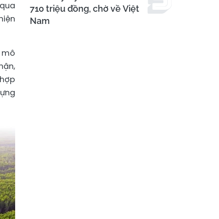
 qua
710 triệu đồng, chờ về Việt
hiện
Nam
y mô
hận,
 hợp
dựng