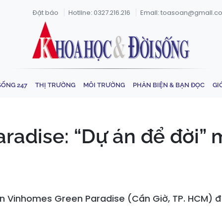
Đặt báo
Hotline: 0327.216.216
Email: toasoan@gmail.c
SỐNG 247
THỊ TRƯỜNG
MÔI TRƯỜNG
PHẢN BIỆN & BẠN ĐỌC
GI
radise: “Dự án để đời”
iển Vinhomes Green Paradise (Cần Giờ, TP. HCM) đ