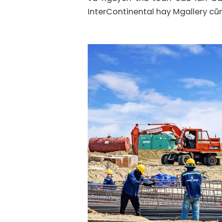
InterContinental hay Mgallery cũn