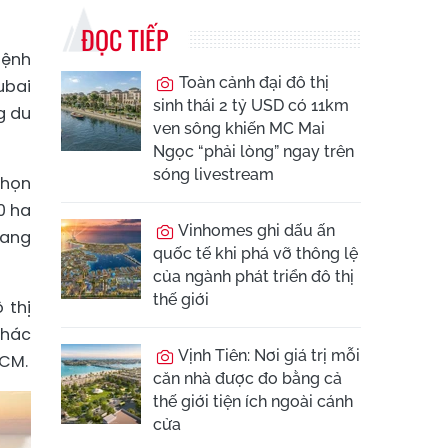
ĐỌC TIẾP
mệnh
Toàn cảnh đại đô thị
ubai
sinh thái 2 tỷ USD có 11km
g du
ven sông khiến MC Mai
Ngọc “phải lòng” ngay trên
sóng livestream
chọn
0 ha
Vinhomes ghi dấu ấn
mang
quốc tế khi phá vỡ thông lệ
của ngành phát triển đô thị
thế giới
 thị
thác
Vịnh Tiên: Nơi giá trị mỗi
HCM.
căn nhà được đo bằng cả
thế giới tiện ích ngoài cánh
cửa