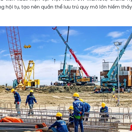
g hội tụ, tạo nên quần thể lưu trú quy mô lớn hiếm thấy