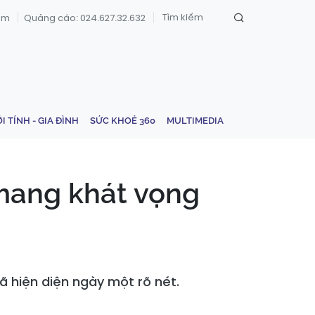
om
Quảng cáo: 024.627.32.632
ỚI TÍNH - GIA ĐÌNH
SỨC KHOẺ 360
MULTIMEDIA
 mang khát vọng
ã hiện diện ngày một rõ nét.