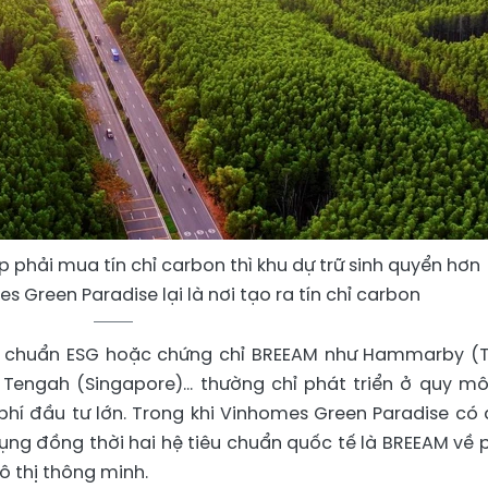
 phải mua tín chỉ carbon thì khu dự trữ sinh quyển hơn
 Green Paradise lại là nơi tạo ra tín chỉ carbon
đạt chuẩn ESG hoặc chứng chỉ BREEAM như Hammarby (
y Tengah (Singapore)… thường chỉ phát triển ở quy mô
phí đầu tư lớn. Trong khi Vinhomes Green Paradise có 
dụng đồng thời hai hệ tiêu chuẩn quốc tế là BREEAM về 
ô thị thông minh.