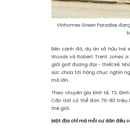
Vinhomes Green Paradise đang đ
b
Bên cạnh đó, dự án sở hữu hai s
Woods và Robert Trent Jones Jr
giới golf đương đại - thiết kế. 
sức chứa tới hàng chục nghìn ng
mô lớn.
Theo chuyên gia kinh tế, TS. Đin
Cần Giờ có thể đón 70-80 triệu 
thế giới.
Một địa chỉ mà mỗi cư dân đều c