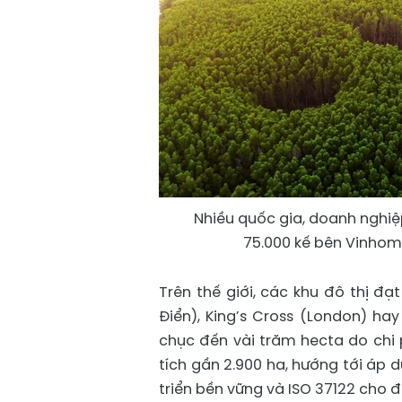
Nhiều quốc gia, doanh nghiệp
75.000 kế bên Vinhomes
Trên thế giới, các khu đô thị 
Điển), King’s Cross (London) ha
chục đến vài trăm hecta do chi 
tích gần 2.900 ha, hướng tới áp 
triển bền vững và ISO 37122 cho đ