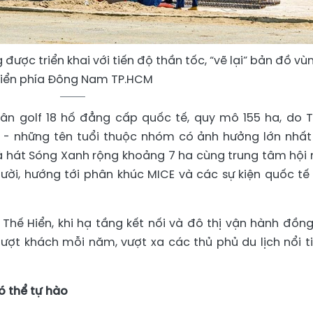
ược triển khai với tiến độ thần tốc, “vẽ lại” bản đồ vù
iển phía Đông Nam TP.HCM
ân golf 18 hố đẳng cấp quốc tế, quy mô 155 ha, do T
. - những tên tuổi thuộc nhóm có ảnh hưởng lớn nhất
Nhà hát Sóng Xanh rộng khoảng 7 ha cùng trung tâm hội 
ười, hướng tới phân khúc MICE và các sự kiện quốc tế
h Thế Hiển, khi hạ tầng kết nối và đô thị vận hành đồng
lượt khách mỗi năm, vượt xa các thủ phủ du lịch nổi t
ó thể tự hào