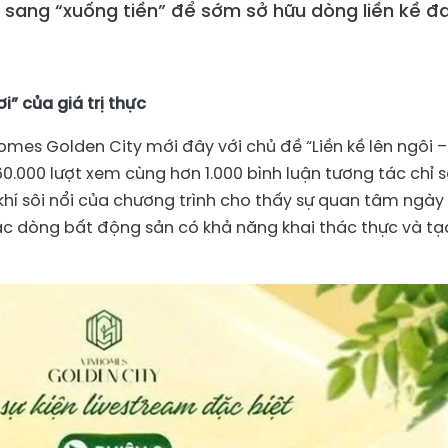
u sang “xuống tiền” để sớm sở hữu dòng liền kề 
i” của giá trị thực
omes Golden City mới đây với chủ đề “Liền kề lên ngôi –
0.000 lượt xem cùng hơn 1.000 bình luận tương tác chỉ 
khí sôi nổi của chương trình cho thấy sự quan tâm ngày
các dòng bất động sản có khả năng khai thác thực và tạ