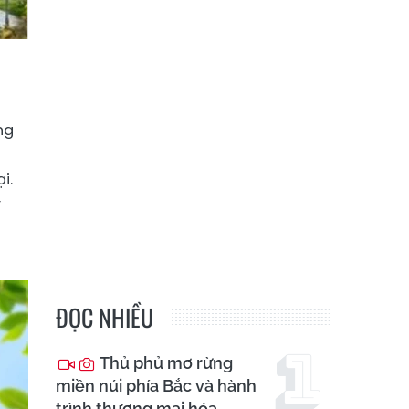
ng
i.
y
ĐỌC NHIỀU
Thủ phủ mơ rừng
miền núi phía Bắc và hành
trình thương mại hóa