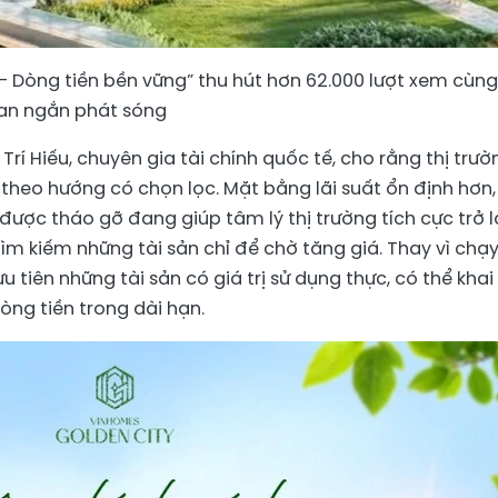
i – Dòng tiền bền vững” thu hút hơn 62.000 lượt xem cùng
gian ngắn phát sóng
 Trí Hiếu, chuyên gia tài chính quốc tế, cho rằng thị trườ
heo hướng có chọn lọc. Mặt bằng lãi suất ổn định hơn,
được tháo gỡ đang giúp tâm lý thị trường tích cực trở lạ
ìm kiếm những tài sản chỉ để chờ tăng giá. Thay vì chạ
 tiên những tài sản có giá trị sử dụng thực, có thể khai
ng tiền trong dài hạn.