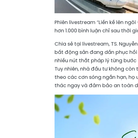
Phiên livestream “Liền kề lên ngô
hơn 1.000 bình luận chỉ sau thời 
Chia sẻ tại livestream, TS. Nguyễn
bất động sản đang dần phục hồi t
nhiều nút thắt pháp lý từng bước 
Tuy nhiên, nhà đầu tư không còn t
theo các cơn sóng ngắn hạn, họ ưu
thác ngay và đảm bảo an toàn dò