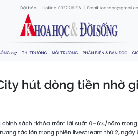
Đặt báo
Hotline: 0327.216.216
Email: toasoan@gmail.c
SỐNG 247
THỊ TRƯỜNG
MÔI TRƯỜNG
PHẢN BIỆN & BẠN ĐỌC
GI
ty hút dòng tiền nhờ giá
ng chính sách “khóa trần” lãi suất 0–6%/năm tro
 tương tác lớn trong phiên livestream thứ 2, ngày