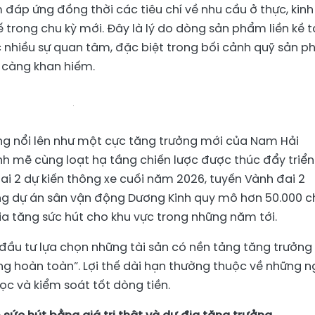
 đáp ứng đồng thời các tiêu chí về nhu cầu ở thực, kinh
 trong chu kỳ mới. Đây là lý do dòng sản phẩm liền kề t
nhiều sự quan tâm, đặc biệt trong bối cảnh quỹ sản 
y càng khan hiếm.
ng nổi lên như một cực tăng trưởng mới của Nam Hải
h mẽ cùng loạt hạ tầng chiến lược được thúc đẩy triển
ai 2 dự kiến thông xe cuối năm 2026, tuyến Vành đai 2
ng dự án sân vận động Dương Kinh quy mô hơn 50.000 c
a tăng sức hút cho khu vực trong những năm tới.
đầu tư lựa chọn những tài sản có nền tảng tăng trưởng
ràng hoàn toàn”. Lợi thế dài hạn thường thuộc về những n
c và kiểm soát tốt dòng tiền.