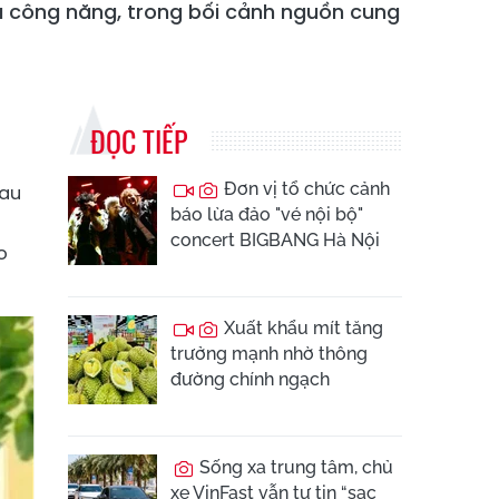
đa công năng, trong bối cảnh nguồn cung
ĐỌC TIẾP
Đơn vị tổ chức cảnh
sau
báo lừa đảo "vé nội bộ"
concert BIGBANG Hà Nội
o
Xuất khẩu mít tăng
trưởng mạnh nhờ thông
đường chính ngạch
Sống xa trung tâm, chủ
xe VinFast vẫn tự tin “sạc