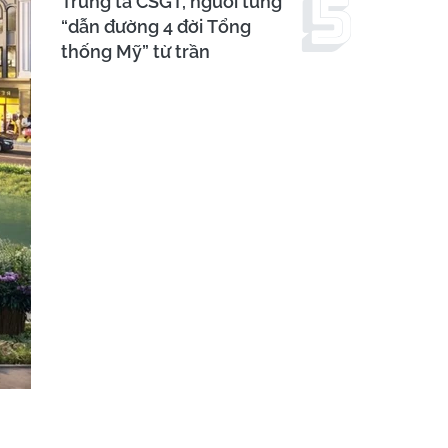
Trung tá CSGT, người từng
“dẫn đường 4 đời Tổng
thống Mỹ” từ trần