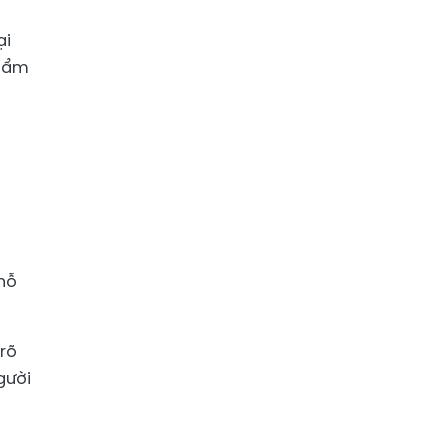
ại
phẩm
hỗ
 rõ
gười