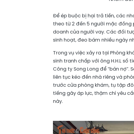
Để ép buộc bị hại trả tiền, các n
theo từ 2 đến 5 người mặc đồng p
doanh của người vay. Các đối tượn
sinh hoạt, đeo bám nhiều ngày n
Trong vụ việc xảy ra tại Phòng k
sinh tranh chấp với ông H.H.L số 
Công ty Song Long để “bán nợ”. S
liên tục kéo đến nhà riêng và ph
trước cửa phòng khám, tụ tập đôn
tiếng gây áp lực, thậm chí yêu 
này.