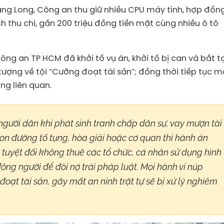
àng Long, Công an thu giữ nhiều CPU máy tính, hợp đồn
h thu chi, gần 200 triệu đồng tiền mặt cùng nhiều ô tô
ông an TP HCM đã khởi tố vụ án, khởi tố bị can và bắt 
ượng về tội “Cưỡng đoạt tài sản”; đồng thời tiếp tục m
ợng liên quan.
ười dân khi phát sinh tranh chấp dân sự, vay mượn tài
on đường tố tụng, hòa giải hoặc cơ quan thi hành án
 tuyệt đối không thuê các tổ chức, cá nhân sử dụng hình
 đông người để đòi nợ trái pháp luật. Mọi hành vi núp
ạt tài sản, gây mất an ninh trật tự sẽ bị xử lý nghiêm