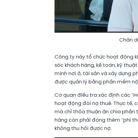
Chân d
Công ty này tổ chức hoạt động kh
sóc khách hàng, kế toán, kỹ thuậ
minh nơi ở, tài sản và xây dựng 
được quản lý bằng phần mềm nội
Cơ quan điều tra xác định các “
hoạt động đòi nợ thuê. Thực tế,
mà chỉ thỏa thuận ăn chia phần t
hàng còn phải đóng thêm “phí thẩ
không thu hồi được nợ.