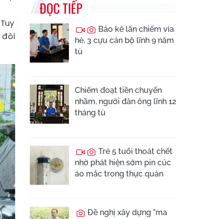
ĐỌC TIẾP
 Tuy
Bảo kê lấn chiếm vỉa
 đòi
hè, 3 cựu cán bộ lĩnh 9 năm
tù
Chiếm đoạt tiền chuyển
nhầm, người đàn ông lĩnh 12
tháng tù
Trẻ 5 tuổi thoát chết
nhờ phát hiện sớm pin cúc
áo mắc trong thực quản
Đề nghị xây dựng "ma