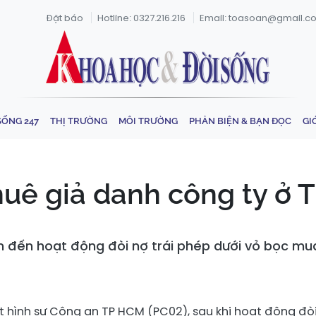
Đặt báo
Hotline: 0327.216.216
Email: toasoan@gmail.c
SỐNG 247
THỊ TRƯỜNG
MÔI TRƯỜNG
PHẢN BIỆN & BẠN ĐỌC
GI
huê giả danh công ty ở
 đến hoạt động đòi nợ trái phép dưới vỏ bọc mua 
t hình sự Công an TP HCM (PC02), sau khi hoạt động đò