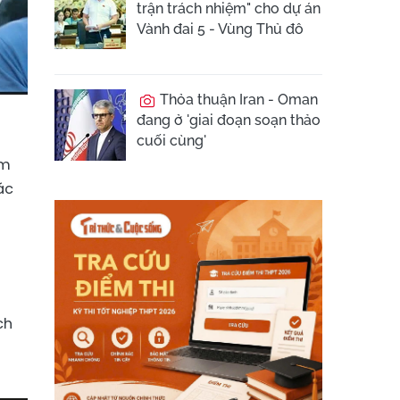
trận trách nhiệm" cho dự án
Vành đai 5 - Vùng Thủ đô
Thỏa thuận Iran - Oman
đang ở 'giai đoạn soạn thảo
cuối cùng'
ăm
ác
ợ
ch