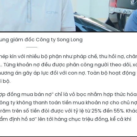
ung giám đốc Công ty Song Long
ép kín với nhiều bộ phận như pháp chế, thu hồi nợ, ch
t… Từng khoản nợ đều được phân công người theo dõi, x
phương án gây áp lực đối với con nợ. Toàn bộ hoạt động
 bộ.
Hợp đồng mua bán nợ” chỉ là vỏ bọc nhằm hợp thức hóa
 công ty không thanh toán tiền mua khoản nợ cho chủ n
răm trên số tiền đòi được với tỷ lệ từ 25% đến 55%. Khá
m định hồ sơ” lên tới hàng chục triệu đồng, kể cả khi