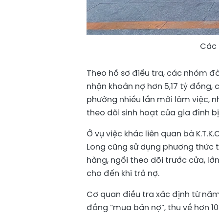
Các 
Theo hồ sơ điều tra, các nhóm đò
nhận khoản nợ hơn 5,17 tỷ đồng, c
phường nhiều lần mời làm việc, n
theo dõi sinh hoạt của gia đình bị
Ở vụ việc khác liên quan bà K.T.
Long cũng sử dụng phương thức t
hàng, ngồi theo dõi trước cửa, lớn
cho đến khi trả nợ.
Cơ quan điều tra xác định từ nă
đồng “mua bán nợ”, thu về hơn 10