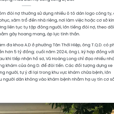
hóm đòi nợ thường sử dụng nhiều ô tô dán logo công ty,
hục, xăm trổ đến nhà riêng, nơi làm việc hoặc cơ sở ki
g liên tục tụ tập đông người, lớn tiếng đòi nợ, theo dõ
hằm gây hoang mang, áp lực tinh thần.
hám đa khoa A.D ở phường Tân Thới Hiệp, ông T.Q.D. có p
tiền hơn 5 tỷ đồng; cuối năm 2024, ông L. ký hợp đồng vớ
au khi tiếp nhận hồ sơ, Vũ Hoàng Long chỉ đạo nhiều n
òng khám của ông D. để đòi tiền. Các đối tượng dựng xe
g người, tự ý đi lại trong khu vực khám chữa bệnh, lớn
cầu người dân không vào khám bệnh nhằm hạ uy tín cơ s