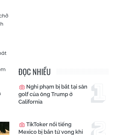
 chở
nh
i
hát
i
ĐỌC NHIỀU
hóm
Nghi phạm bị bắt tại sân
ở
golf của ông Trump ở
California
TikToker nổi tiếng
Mexico bị bắn tử vong khi