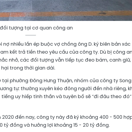
đối tượng tại cơ quan công an
i nợ nhiều lần ép buộc vợ chồng ông D. ký biên bản xác
am kết trả tiền theo yêu cầu của công ty. Dù bị công a
hắc nhở, các đối tượng vẫn tiếp tục đeo bám, canh giữ,
 hại trong thời gian dài.
K.O tại phường Đông Hưng Thuận, nhóm của công ty Song
ương tự: thường xuyên kéo đông người đến nhà riêng, k
 tiếng uy hiếp tinh thần và tuyên bố sẽ “đi đâu theo đó”
m 2020 đến nay, công ty này đã ký khoảng 400 - 500 hợ
0 tỷ đồng và hưởng lợi khoảng 15 - 20 tỷ đồng.