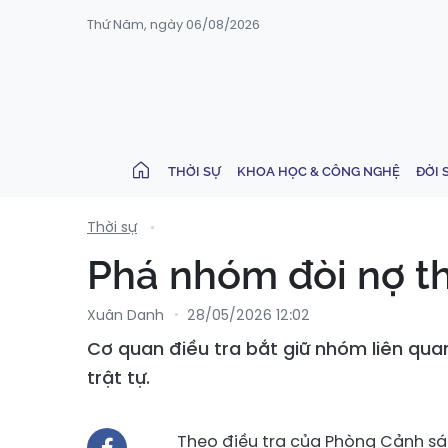
Thứ Năm, ngày 06/08/2026
THỜI SỰ
KHOA HỌC & CÔNG NGHỆ
ĐỜI 
Thời sự
Phá nhóm đòi nợ t
Xuân Danh
28/05/2026 12:02
Cơ quan điều tra bắt giữ nhóm liên quan
trật tự.
Theo điều tra của Phòng Cảnh sá