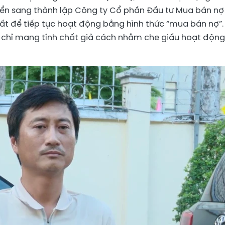
yển sang thành lập Công ty Cổ phần Đầu tư Mua bán nợ
ất để tiếp tục hoạt động bằng hình thức “mua bán nợ”.
chỉ mang tính chất giả cách nhằm che giấu hoạt động