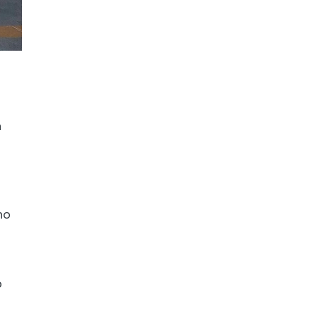
n
ho
p