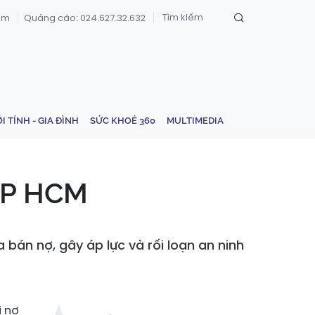
om
Quảng cáo: 024.627.32.632
ỚI TÍNH - GIA ĐÌNH
SỨC KHOẺ 360
MULTIMEDIA
 TP HCM
bán nợ, gây áp lực và rối loạn an ninh
i nợ