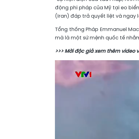
động phi pháp của Mỹ tại eo biển
(Iran) đáp trả quyết liệt và ngay
Tổng thống Pháp Emmanuel Macro
mà là một sứ mệnh quốc tế nhằm 
>>> Mời độc giả xem thêm video 