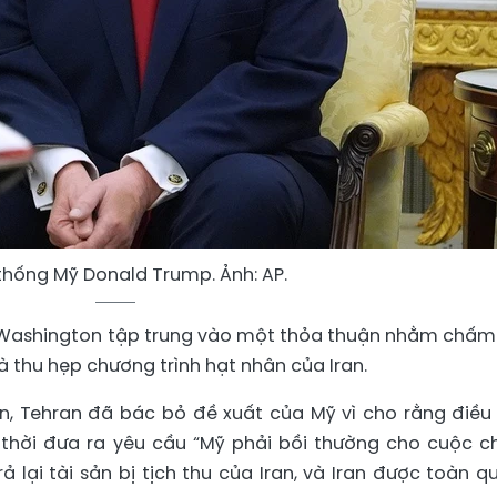
thống Mỹ Donald Trump. Ảnh: AP.
a Washington tập trung vào một thỏa thuận nhằm chấm
à thu hẹp chương trình hạt nhân của Iran.
in, Tehran đã bác bỏ đề xuất của Mỹ vì cho rằng điều
thời đưa ra yêu cầu “Mỹ phải bồi thường cho cuộc ch
ả lại tài sản bị tịch thu của Iran, và Iran được toàn q