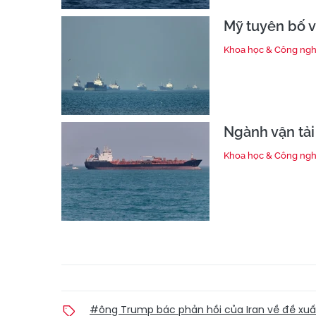
Mỹ tuyên bố v
Khoa học & Công ng
Ngành vận tải
Khoa học & Công ng
#ông Trump bác phản hồi của Iran về đề xu