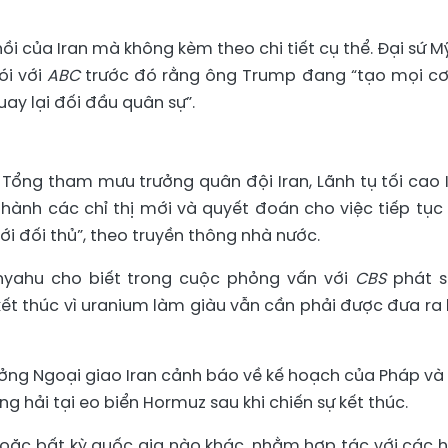
 của Iran mà không kèm theo chi tiết cụ thể. Đại sứ Mỹ
ói với
ABC
trước đó rằng ông Trump đang “tạo mọi cơ
uay lại đối đầu quân sự”.
 Tổng tham mưu trưởng quân đội Iran, Lãnh tụ tối cao I
ành các chỉ thị mới và quyết đoán cho việc tiếp tục
i đối thủ”, theo truyền thông nhà nước.
anyahu cho biết trong cuộc phỏng vấn với
CBS
phát 
ết thúc vì uranium làm giàu vẫn cần phải được đưa ra 
rưởng Ngoại giao Iran cảnh báo về kế hoạch của Pháp và
 hải tại eo biển Hormuz sau khi chiến sự kết thúc.
 hoặc bất kỳ quốc gia nào khác, nhằm hợp tác với các 