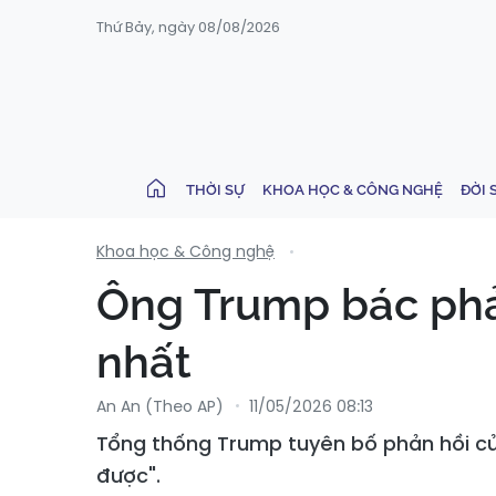
Thứ Bảy, ngày 08/08/2026
THỜI SỰ
KHOA HỌC & CÔNG NGHỆ
ĐỜI 
Khoa học & Công nghệ
Ông Trump bác phả
nhất
An An (Theo AP)
11/05/2026 08:13
Tổng thống Trump tuyên bố phản hồi củ
được".