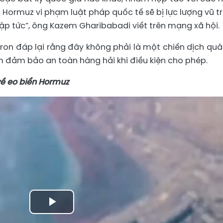
 Hormuz vi phạm luật pháp quốc tế sẽ bị lực lượng vũ t
 lập tức”, ông Kazem Gharibabadi viết trên mạng xã hội.
n đáp lại rằng đây không phải là một chiến dịch quâ
đảm bảo an toàn hàng hải khi điều kiện cho phép.
về eo biển Hormuz
Play