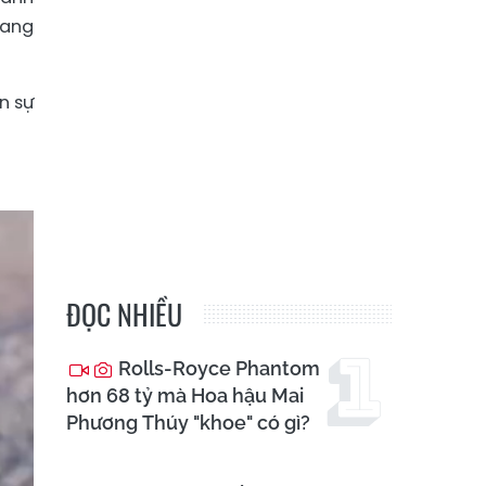
rang
n sự
ĐỌC NHIỀU
Rolls-Royce Phantom
hơn 68 tỷ mà Hoa hậu Mai
Phương Thúy "khoe" có gì?