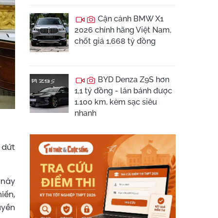
Cận cảnh BMW X1
2026 chính hãng Việt Nam,
chốt giá 1,668 tỷ đồng
BYD Denza Z9S hơn
1,1 tỷ đồng - lăn bánh được
1.100 km, kèm sạc siêu
nhanh
 dứt
 này
iến,
uyền