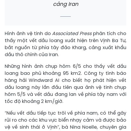
cảng Iran
Hình ảnh vệ tinh do
Associated Press
phân tích cho
thấy một vết dầu loang xuất hiện trên Vịnh Ba Tư,
bắt nguồn từ phía tây đảo Kharg, cảng xuất khẩu
dầu thô chính của Iran.
Những hình ảnh chụp hôm 6/5 cho thấy vết dầu
loang bao phủ khoảng 95 km2. Công ty tình báo
hàng hải Windward AI cho biết họ phát hiện vết
dầu loang này lần đầu tiên qua ảnh vệ tinh chụp
hôm 5/5 và vết dầu đang lan về phía tây nam với
tốc độ khoảng 2 km/giờ.
“Nếu vết dầu tiếp tục trôi về phía nam, có thể gây
rủi ro cho các khu vực biển nhạy cảm và được bảo
vệ về sinh thái ở Vịnh”, bà Nina Noelle, chuyên gia