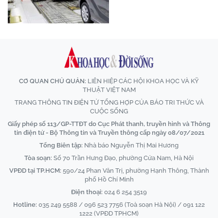
CƠ QUAN CHỦ QUẢN:
LIÊN HIỆP CÁC HỘI KHOA HỌC VÀ KỸ
THUẬT VIỆT NAM
TRANG THÔNG TIN ĐIỆN TỬ TỔNG HỢP CỦA BÁO TRI THỨC VÀ
CUỘC SỐNG
Giấy phép số 113/GP-TTĐT do Cục Phát thanh, truyền hình và Thông
tin điện tử - Bộ Thông tin và Truyền thông cấp ngày 08/07/2021
Tổng Biên tập:
Nhà báo Nguyễn Thị Mai Hương
Tòa soạn:
Số 70 Trần Hưng Đạo, phường Cửa Nam, Hà Nội
VPĐD tại TP.HCM:
590/24 Phan Văn Trị, phường Hạnh Thông, Thành
phố Hồ Chí Minh
Điện thoại:
024 6 254 3519
Hotline:
035 249 5588 / 096 523 7756 (Toà soạn Hà Nội) / 091 122
1222 (VPĐD TPHCM)