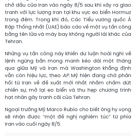
chở dầu của Iran vào ngày 8/5 sau khi xảy ra giao
tranh với lực lượng Iran tại khu vực eo biển Hormuz
trong đêm. Trong khi đó, Các Tiểu vương quốc Ả
Rập Thống nhất (UAE) báo cáo về một vụ tấn công
bằng tên lửa và máy bay không người lái khác của
Tehran.
Những vụ tấn công này khiến dư luận hoài nghi về
lệnh ngừng bắn mong manh kéo dài một tháng
qua giữa Mỹ và Iran mà Washington khẳng định
vẫn còn hiệu lực, theo
AP.
Mỹ hiện đang chờ phản
hồi từ Iran về đề xuất mới nhất nhằm chấm dứt
chiến sự, mở lại eo biển và thu hẹp chương trình
hạt nhân gây tranh cãi của Tehran.
Ngoại trưởng Mỹ Marco Rubio cho biết ông hy vọng
sẽ nhận được “một đề nghị nghiêm túc” từ phía
Iran vào cuối ngày 8/5.