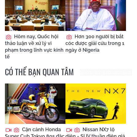
Hôm nay, Quốc hội
Hơn 300 người bị bắt
thảo luận về xử lý vi
cóc được giải cứu trong 1
phạm trong lĩnh vực kinh
ngày ở Nigeria
tế
CÓ THỂ BẠN QUAN TÂM
Cận cảnh Honda
Nissan NX7 lộ
Super Cub Tokyo 80s đặc
diện - SUV thuần điện giá