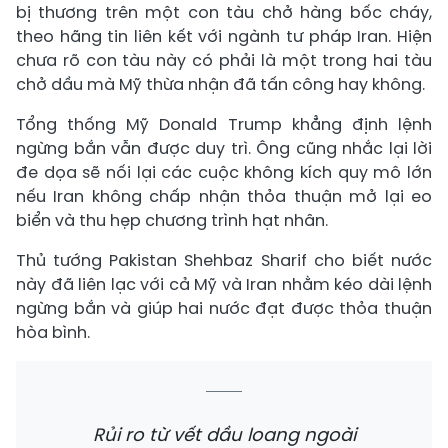
bị thương trên một con tàu chở hàng bốc cháy,
theo hãng tin liên kết với ngành tư pháp Iran. Hiện
chưa rõ con tàu này có phải là một trong hai tàu
chở dầu mà Mỹ thừa nhận đã tấn công hay không.
Tổng thống Mỹ Donald Trump khẳng định lệnh
ngừng bắn vẫn được duy trì. Ông cũng nhắc lại lời
đe dọa sẽ nối lại các cuộc không kích quy mô lớn
nếu Iran không chấp nhận thỏa thuận mở lại eo
biển và thu hẹp chương trình hạt nhân.
Thủ tướng Pakistan Shehbaz Sharif cho biết nước
này đã liên lạc với cả Mỹ và Iran nhằm kéo dài lệnh
ngừng bắn và giúp hai nước đạt được thỏa thuận
hòa bình.
Rủi ro từ vết dầu loang ngoài