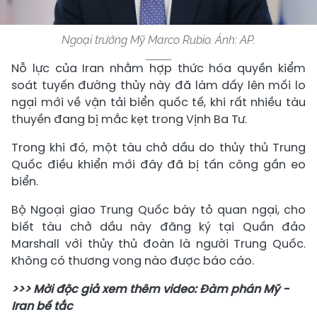
Ngoại trưởng Mỹ Marco Rubio. Ảnh: AP.
Nỗ lực của Iran nhằm hợp thức hóa quyền kiểm
soát tuyến đường thủy này đã làm dấy lên mối lo
ngại mới về vận tải biển quốc tế, khi rất nhiều tàu
thuyền đang bị mắc kẹt trong Vịnh Ba Tư.
Trong khi đó, một tàu chở dầu do thủy thủ Trung
Quốc điều khiển mới đây đã bị tấn công gần eo
biển.
Bộ Ngoại giao Trung Quốc bày tỏ quan ngại, cho
biết tàu chở dầu này đăng ký tại Quần đảo
Marshall với thủy thủ đoàn là người Trung Quốc.
Không có thương vong nào được báo cáo.
>>> Mời độc giả xem thêm video: Đàm phán Mỹ -
Iran bế tắc