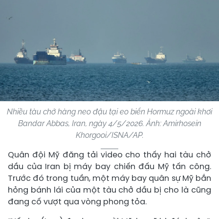
Nhiều tàu chở hàng neo đậu tại eo biển Hormuz ngoài khơi
Bandar Abbas, Iran, ngày 4/5/2026. Ảnh: Amirhosein
Khorgooi/ISNA/AP.
Quân đội Mỹ đăng tải video cho thấy hai tàu chở
dầu của Iran bị máy bay chiến đấu Mỹ tấn công.
Trước đó trong tuần, một máy bay quân sự Mỹ bắn
hỏng bánh lái của một tàu chở dầu bị cho là cũng
đang cố vượt qua vòng phong tỏa.