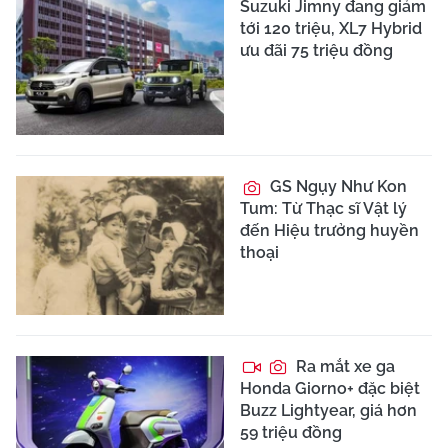
Suzuki Jimny đang giảm
tới 120 triệu, XL7 Hybrid
ưu đãi 75 triệu đồng
GS Ngụy Như Kon
Tum: Từ Thạc sĩ Vật lý
đến Hiệu trưởng huyền
thoại
Ra mắt xe ga
Honda Giorno+ đặc biệt
Buzz Lightyear, giá hơn
59 triệu đồng