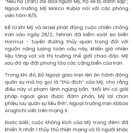
“Nếu họ (Iran) đe dọa người Mỹ, họ sẽ bị đánh sập”,
Ngoại trưởng Mỹ Marco Rubio nói với các phóng
viên hôm 8/5.
Kể từ khi Mỹ và Israel phát động cuộc chiến chống
Iran vào ngày 28/2, Tehran đã kiểm soát eo biển
Hormuz - tuyến đường thủy quan trọng đối với
nguồn năng lượng toàn cầu này, khiến giá nhiên
liệu tăng vọt và thị trường thế giới chao đảo. Mỹ
sau đó áp đặt phong tỏa các cảng biển của Iran.
Trong khi đó, Bộ Ngoại giao Iran lên án hành động
quân sự mà họ gọi là “thù địch” của Mỹ, cho rằng
điều này vi phạm lệnh ngừng bắn. “Mỗi khi có giải
pháp ngoại giao được đàm phán, Mỹ lại chọn
phiêu lưu quân sự liều lĩnh”, Ngoại trưởng Iran Abbas
Araghchi viết trên mạng X.
Được biết, cuộc không kích của Mỹ trong đêm đã
khiến ít nhất 1 thủy thủ thiệt mạng và 10 người khác