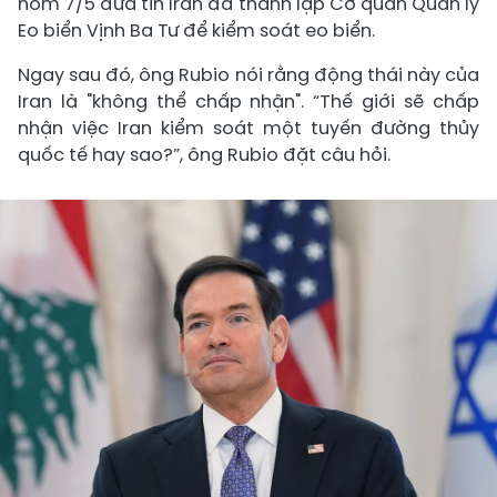
hôm 7/5 đưa tin Iran đã thành lập Cơ quan Quản lý
Eo biển Vịnh Ba Tư để kiểm soát eo biển.
Ngay sau đó, ông Rubio nói rằng động thái này của
Iran là "không thể chấp nhận". “Thế giới sẽ chấp
nhận việc Iran kiểm soát một tuyến đường thủy
quốc tế hay sao?”, ông Rubio đặt câu hỏi.