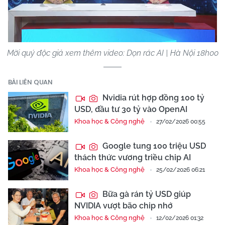
Video
Mời quý độc giả xem thêm video: Dọn rác AI | Hà Nội 18h00
BÀI LIÊN QUAN
Nvidia rút hợp đồng 100 tỷ
USD, đầu tư 30 tỷ vào OpenAI
Khoa học & Công nghệ
27/02/2026 00:55
Google tung 100 triệu USD
thách thức vương triều chip AI
Khoa học & Công nghệ
25/02/2026 06:21
Bữa gà rán tỷ USD giúp
NVIDIA vượt bão chip nhớ
Khoa học & Công nghệ
12/02/2026 01:32