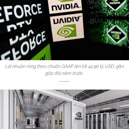
Lợi nhuận ròng theo chuẩn GAAP lên tới 42,96 tỷ USD, gần
gấp đôi năm trước.