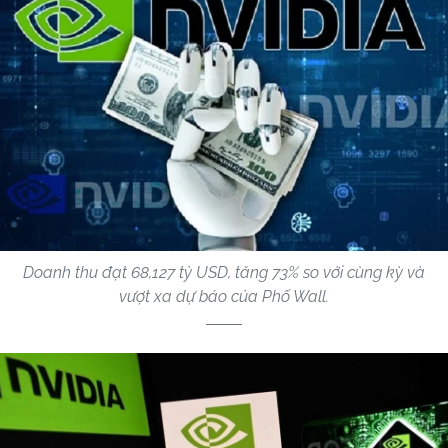
Doanh thu đạt 68,127 tỷ USD, tăng 73% so với cùng kỳ và
vượt xa dự báo của Phố Wall.