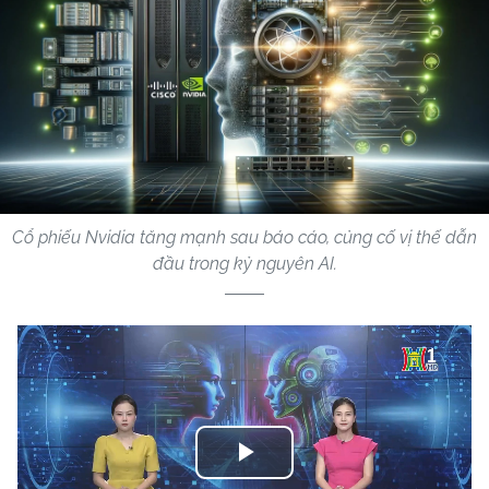
Cổ phiếu Nvidia tăng mạnh sau báo cáo, củng cố vị thế dẫn
đầu trong kỷ nguyên AI.
Play