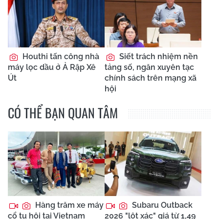
Houthi tấn công nhà
Siết trách nhiệm nền
máy lọc dầu ở Ả Rập Xê
tảng số, ngăn xuyên tạc
Út
chính sách trên mạng xã
hội
CÓ THỂ BẠN QUAN TÂM
Hàng trăm xe máy
Subaru Outback
cổ tụ hội tại Vietnam
2026 "lột xác" giá từ 1,49