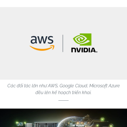
Các đối tác lớn như AWS, Google Cloud, Microsoft Azure
đều lên kế hoạch triển khai.