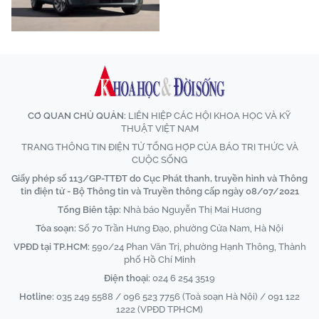
CƠ QUAN CHỦ QUẢN:
LIÊN HIỆP CÁC HỘI KHOA HỌC VÀ KỸ
THUẬT VIỆT NAM
TRANG THÔNG TIN ĐIỆN TỬ TỔNG HỢP CỦA BÁO TRI THỨC VÀ
CUỘC SỐNG
Giấy phép số 113/GP-TTĐT do Cục Phát thanh, truyền hình và Thông
tin điện tử - Bộ Thông tin và Truyền thông cấp ngày 08/07/2021
Tổng Biên tập:
Nhà báo Nguyễn Thị Mai Hương
Tòa soạn:
Số 70 Trần Hưng Đạo, phường Cửa Nam, Hà Nội
VPĐD tại TP.HCM:
590/24 Phan Văn Trị, phường Hạnh Thông, Thành
phố Hồ Chí Minh
Điện thoại:
024 6 254 3519
Hotline:
035 249 5588 / 096 523 7756 (Toà soạn Hà Nội) / 091 122
1222 (VPĐD TPHCM)