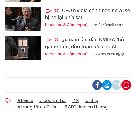
CEO Nvidia cảnh báo né AI sẽ
bị bỏ lại phía sau
Khoa học & Công nghệ
11/02/2026 12:02
30 năm lần đầu NVIDIA “bỏ
game thủ”, dồn toàn lực cho AI
Khoa học & Công nghệ
09/02/2026 05:31
#Nvidia
#doanh thu
#AI
#chip
#trung tâm dữ liệu
#CEO Jensen Huang