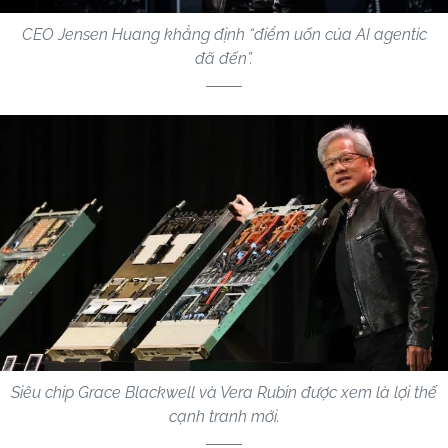
CEO Jensen Huang khẳng định “điểm uốn của AI agentic
đã đến”.
Siêu chip Grace Blackwell và Vera Rubin được xem là lợi thế
cạnh tranh mới.