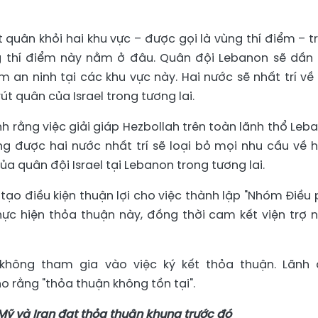
t quân khỏi hai khu vực – được gọi là vùng thí điểm – t
ng thí điểm này nằm ở đâu. Quân đội Lebanon sẽ dần
an ninh tại các khu vực này. Hai nước sẽ nhất trí về
út quân của Israel trong tương lai.
h rằng việc giải giáp Hezbollah trên toàn lãnh thổ Leb
g được hai nước nhất trí sẽ loại bỏ mọi nhu cầu về 
a quân đội Israel tại Lebanon trong tương lai.
 tạo điều kiện thuận lợi cho việc thành lập "Nhóm Điều 
ực hiện thỏa thuận này, đồng thời cam kết viện trợ 
h không tham gia vào việc ký kết thỏa thuận. Lãnh
o rằng "thỏa thuận không tồn tại".
Mỹ và Iran đạt thỏa thuận khung trước đó