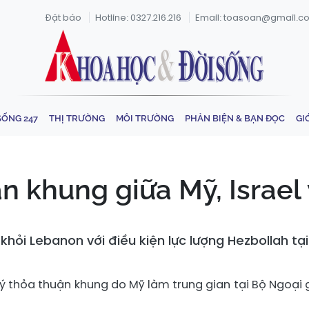
Đặt báo
Hotline: 0327.216.216
Email: toasoan@gmail.c
SỐNG 247
THỊ TRƯỜNG
MÔI TRƯỜNG
PHẢN BIỆN & BẠN ĐỌC
GI
n khung giữa Mỹ, Israe
khỏi Lebanon với điều kiện lực lượng Hezbollah tại
ký thỏa thuận khung do Mỹ làm trung gian tại Bộ Ngoại 