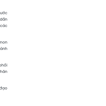
rước
 dần
 các
anon
hành
phối
nhân
 đạo