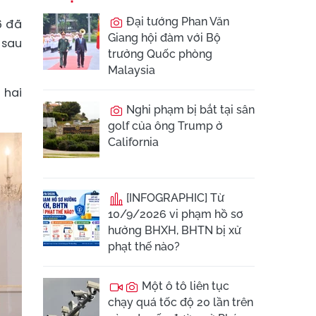
Đại tướng Phan Văn
6 đã
Giang hội đàm với Bộ
 sau
trưởng Quốc phòng
Malaysia
 hai
Nghi phạm bị bắt tại sân
golf của ông Trump ở
California
[INFOGRAPHIC] Từ
10/9/2026 vi phạm hồ sơ
hưởng BHXH, BHTN bị xử
phạt thế nào?
Một ô tô liên tục
chạy quá tốc độ 20 lần trên