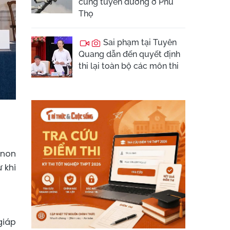
cùng tuyến đường ở Phú
Thọ
Sai phạm tại Tuyên
Quang dẫn đến quyết định
thi lại toàn bộ các môn thi
anon
 khi
giáp