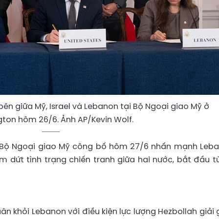
bên giữa Mỹ, Israel và Lebanon tại Bộ Ngoại giao Mỹ ở
ton hôm 26/6. Ảnh AP/Kevin Wolf.
à Bộ Ngoại giao Mỹ công bố hôm 27/6 nhấn mạnh Leb
m dứt tình trạng chiến tranh giữa hai nước, bắt đầu từ
uân khỏi Lebanon với điều kiện lực lượng Hezbollah giải 