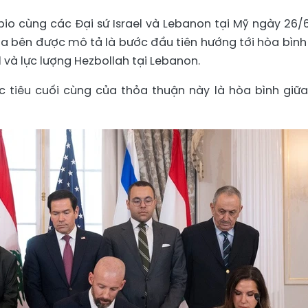
io cùng các Đại sứ Israel và Lebanon tại Mỹ ngày 26/
 bên được mô tả là bước đầu tiên hướng tới hòa bình
l và lực lượng Hezbollah tại Lebanon.
ục tiêu cuối cùng của thỏa thuận này là hòa bình giữa