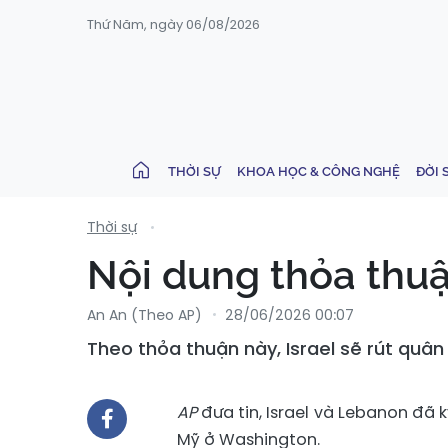
Thứ Năm, ngày 06/08/2026
THỜI SỰ
KHOA HỌC & CÔNG NGHỆ
ĐỜI 
Thời sự
Nội dung thỏa thuậ
An An (Theo AP)
28/06/2026 00:07
Theo thỏa thuận này, Israel sẽ rút quân 
AP
đưa tin, Israel và Lebanon đã 
Mỹ ở Washington.