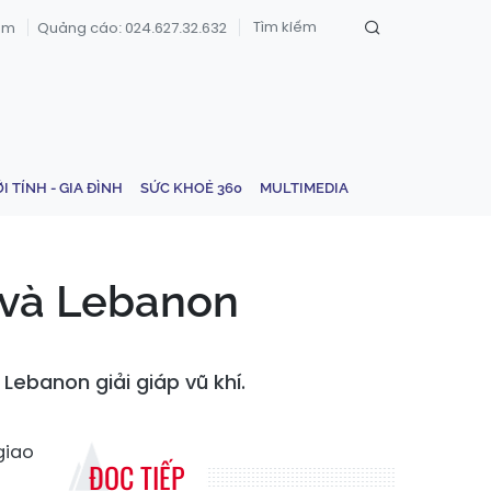
om
Quảng cáo: 024.627.32.632
ỚI TÍNH - GIA ĐÌNH
SỨC KHOẺ 360
MULTIMEDIA
l và Lebanon
 Lebanon giải giáp vũ khí.
giao
ĐỌC TIẾP