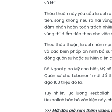
vũ khí.
Thỏa thuận này yêu cầu Israel rú
tiên, song không nêu rõ hai vù
đảm nhận hoàn toàn trách nhiệm 
vùng thí điểm tiếp theo cho việc r
Theo thỏa thuận, Israel nhấn mạn
và các biện pháp an ninh bổ sun
động quân sự hoặc sự hiện diện củ
Bộ Ngoại giao Mỹ cho biết, Mỹ sẽ
Quân sự cho Lebanon" mới để th
đạo 100 triệu đô la.
Tuy nhiên, lực lượng Hezbolla
Hezbollah bác bỏ văn kiện này, ch
>>> Mời độc giả xem thêm video: 