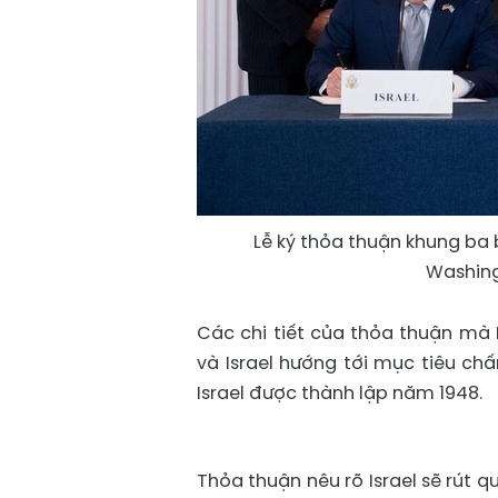
Lễ ký thỏa thuận khung ba 
Washing
Các chi tiết của thỏa thuận m
và Israel hướng tới mục tiêu chấ
Israel được thành lập năm 1948.
Thỏa thuận nêu rõ Israel sẽ rút q