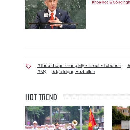
Khoa học & Công ng
#thỏa thuận khung Mỹ - Israel - Lebanon
#
#Mỹ
#lực lượng Hezbollah
HOT TREND