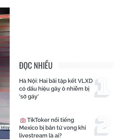
ĐỌC NHIỀU
Hà Nội: Hai bãi tập kết VLXD
có dấu hiệu gây ô nhiễm bị
'sờ gáy'
TikToker nổi tiếng
Mexico bị bắn tử vong khi
livestream là ai?