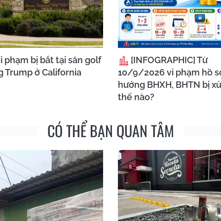
 phạm bị bắt tại sân golf
[INFOGRAPHIC] Từ
 Trump ở California
10/9/2026 vi phạm hồ s
hưởng BHXH, BHTN bị xử
thế nào?
CÓ THỂ BẠN QUAN TÂM