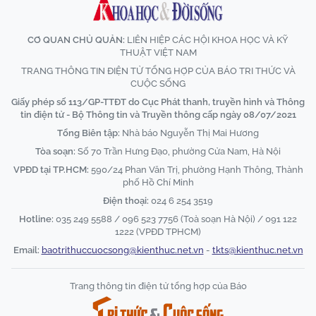
CƠ QUAN CHỦ QUẢN:
LIÊN HIỆP CÁC HỘI KHOA HỌC VÀ KỸ
THUẬT VIỆT NAM
TRANG THÔNG TIN ĐIỆN TỬ TỔNG HỢP CỦA BÁO TRI THỨC VÀ
CUỘC SỐNG
Giấy phép số 113/GP-TTĐT do Cục Phát thanh, truyền hình và Thông
tin điện tử - Bộ Thông tin và Truyền thông cấp ngày 08/07/2021
Tổng Biên tập:
Nhà báo Nguyễn Thị Mai Hương
Tòa soạn:
Số 70 Trần Hưng Đạo, phường Cửa Nam, Hà Nội
VPĐD tại TP.HCM:
590/24 Phan Văn Trị, phường Hạnh Thông, Thành
phố Hồ Chí Minh
Điện thoại:
024 6 254 3519
Hotline:
035 249 5588 / 096 523 7756 (Toà soạn Hà Nội) / 091 122
1222 (VPĐD TPHCM)
Email:
baotrithuccuocsong@kienthuc.net.vn
-
tkts@kienthuc.net.vn
Trang thông tin điện tử tổng hợp của Báo