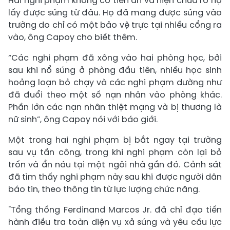
Hai nghi phạm không có tiền án và hiện chưa rõ họ
lấy được súng từ đâu. Họ đã mang được súng vào
trường do chỉ có một bảo vệ trực tại nhiều cổng ra
vào, ông Capoy cho biết thêm.
“Các nghi phạm đã xông vào hai phòng học, bởi
sau khi nổ súng ở phòng đầu tiên, nhiều học sinh
hoảng loạn bỏ chạy và các nghi phạm dường như
đã đuổi theo một số nạn nhân vào phòng khác.
Phần lớn các nạn nhân thiệt mạng và bị thương là
nữ sinh”, ông Capoy nói với báo giới.
Một trong hai nghi phạm bị bắt ngay tại trường
sau vụ tấn công, trong khi nghi phạm còn lại bỏ
trốn và ẩn náu tại một ngôi nhà gần đó. Cảnh sát
đã tìm thấy nghi phạm này sau khi được người dân
báo tin, theo thông tin từ lực lượng chức năng.
"Tổng thống Ferdinand Marcos Jr. đã chỉ đạo tiến
hành điều tra toàn diện vụ xả súng và yêu cầu lực