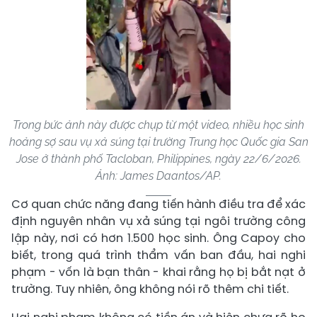
Trong bức ảnh này được chụp từ một video, nhiều học sinh
hoảng sợ sau vụ xả súng tại trường Trung học Quốc gia San
Jose ở thành phố Tacloban, Philippines, ngày 22/6/2026.
Ảnh: James Daantos/AP.
Cơ quan chức năng đang tiến hành điều tra để xác
định nguyên nhân vụ xả súng tại ngôi trường công
lập này, nơi có hơn 1.500 học sinh. Ông Capoy cho
biết, trong quá trình thẩm vấn ban đầu, hai nghi
phạm - vốn là bạn thân - khai rằng họ bị bắt nạt ở
trường. Tuy nhiên, ông không nói rõ thêm chi tiết.