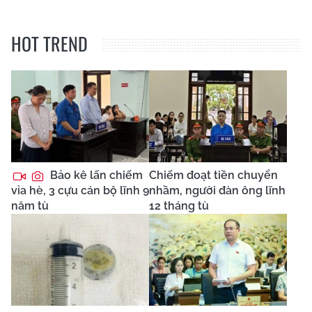
HOT TREND
Bảo kê lấn chiếm
Chiếm đoạt tiền chuyển
vỉa hè, 3 cựu cán bộ lĩnh 9
nhầm, người đàn ông lĩnh
năm tù
12 tháng tù