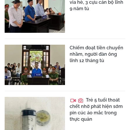
vỉa hè, 3 cựu cán bộ lĩnh
9 năm tù
Chiếm đoạt tiền chuyển
nhầm, người đàn ông
lĩnh 12 tháng tù
Trẻ 5 tuổi thoát
chết nhờ phát hiện sớm
pin cúc áo mắc trong
thực quản