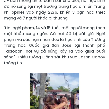
AP
dẫn thông tin từ cảnh sát cho biết, hai học sinh
đã nổ súng tại một trường trung học ở miền Trung
Philippines vào ngày 22/6, khiến 3 bạn học thiệt
mạng và 7 người khác bị thương.
"Hai nghi phạm, 14 và 15 tuổi, mỗi người mang theo
một khẩu súng ngắn. Cả hai đã bị bắt giữ. Nghi
phạm và các nạn nhân đều là học sinh của Trường
Trung học Quốc gia San Jose tại thành phố
Tacloban, nơi vụ xả súng xảy ra vào giữa buổi
sáng", Thiếu tướng Cảnh sát khu vực Jason Capoy
thông tin.