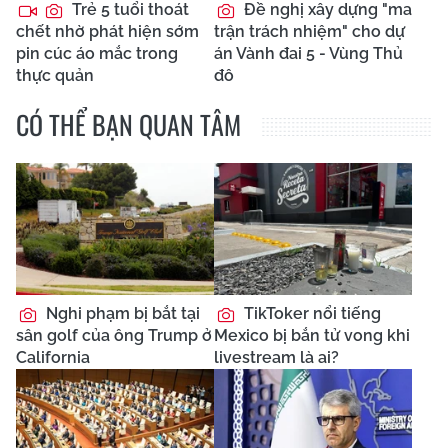
Trẻ 5 tuổi thoát
Đề nghị xây dựng "ma
chết nhờ phát hiện sớm
trận trách nhiệm" cho dự
pin cúc áo mắc trong
án Vành đai 5 - Vùng Thủ
thực quản
đô
CÓ THỂ BẠN QUAN TÂM
Nghi phạm bị bắt tại
TikToker nổi tiếng
sân golf của ông Trump ở
Mexico bị bắn tử vong khi
California
livestream là ai?