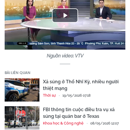
Play
Video
Nguồn video: VTV
BÀI LIÊN QUAN
Xả súng ở Thổ Nhĩ Kỳ, nhiều người
thiệt mạng
Thời sự
19/05/2026 07:18
FBI thông tin cuộc điều tra vụ xả
súng tại quán bar ở Texas
Khoa học & Công nghệ
08/05/2026 12:07