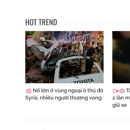
HOT TREND
Nổ lớn ở vùng ngoại ô thủ đô
Ta
Syria, nhiều người thương vong
2 lần m
giữ xe