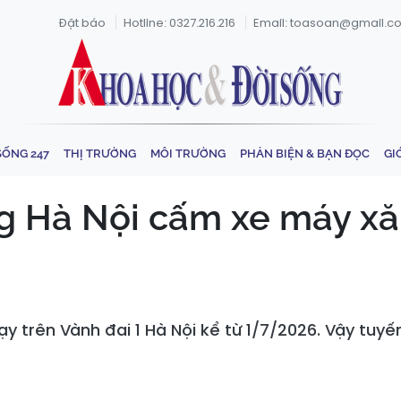
Đặt báo
Hotline: 0327.216.216
Email: toasoan@gmail.c
SỐNG 247
THỊ TRƯỜNG
MÔI TRƯỜNG
PHẢN BIỆN & BẠN ĐỌC
GI
g Hà Nội cấm xe máy xă
y trên Vành đai 1 Hà Nội kể từ 1/7/2026. Vậy tuy