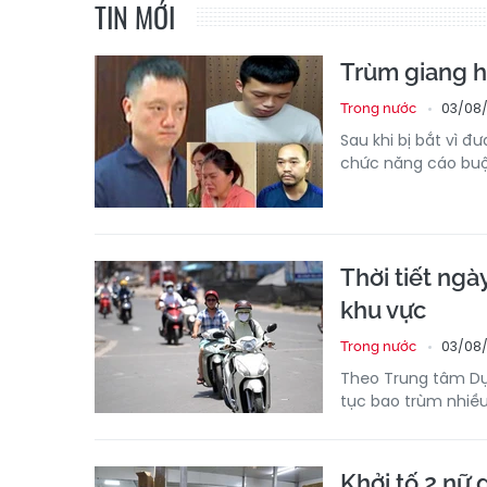
TIN MỚI
Trùm giang hồ
03/08/
Trong nước
Sau khi bị bắt vì đ
chức năng cáo buộ
Thời tiết ngà
khu vực
03/08/
Trong nước
Theo Trung tâm Dự 
tục bao trùm nhiều
Khởi tố 2 nữ