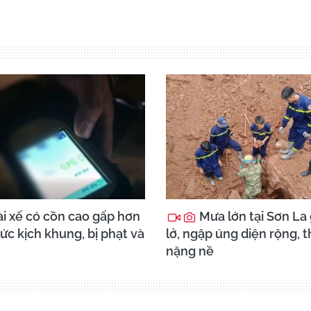
̀i xế có cồn cao gấp hơn
Mưa lớn tại Sơn La 
ức kịch khung, bị phạt và
lở, ngập úng diện rộng, t
nặng nề