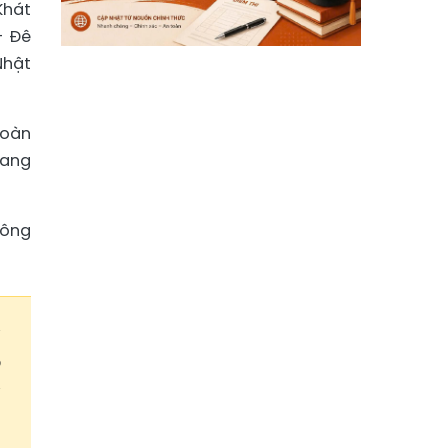
Khát
- Đê
Nhật
Hoàn
sang
hông
g
ô
g