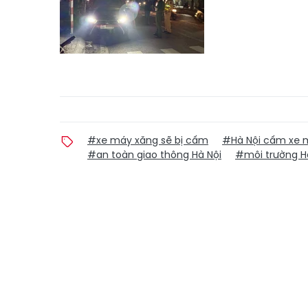
#xe máy xăng sẽ bị cấm
#Hà Nội cấm xe 
#an toàn giao thông Hà Nội
#môi trường H