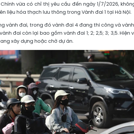
hính vừa có chỉ thị yêu cầu đến ngày 1/7/2026, khôn
n liệu hóa thạch lưu thông trong Vành đai 1 tại Hà Nội.
g vành đai, trong đó vành đai 4 đang thi công và vành
ành đai còn lại bao gồm vành đai 1; 2; 2,5; 3; 3,5. Hiện 
 đang xây dựng hoặc chờ dự án.