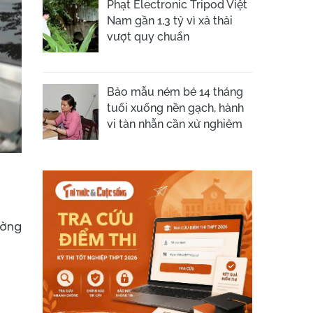
Phạt Electronic Tripod Việt
Nam gần 1,3 tỷ vì xả thải
vượt quy chuẩn
Bảo mẫu ném bé 14 tháng
tuổi xuống nền gạch, hành
vi tàn nhẫn cần xử nghiêm
ường