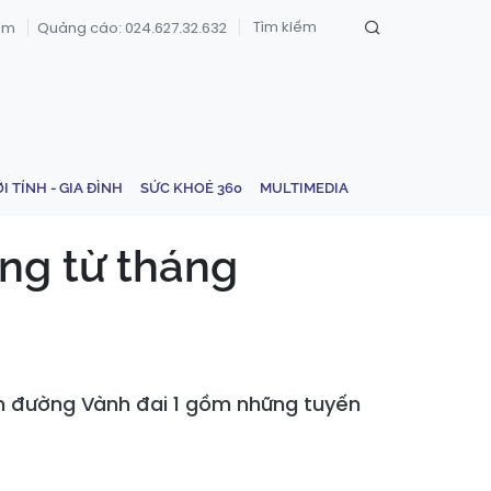
om
Quảng cáo: 024.627.32.632
ỚI TÍNH - GIA ĐÌNH
SỨC KHOẺ 360
MULTIMEDIA
ng từ tháng
ến đường Vành đai 1 gồm những tuyến