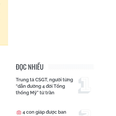
ẽ
n
a
,
ĐỌC NHIỀU
Trung tá CSGT, người từng
“dẫn đường 4 đời Tổng
thống Mỹ” từ trần
4 con giáp được ban