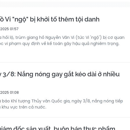
 Vi "ngộ" bị khởi tố thêm tội danh
2025 01:57
ưa hối lộ, trùm giang hồ Nguyễn Văn Vi (tức Vi 'ngộ') bị cơ quan
c vi phạm quy định về kế toán gây hậu quả nghiêm trọng.
y 3/8: Nắng nóng gay gắt kéo dài ở nhiều
2025 01:08
báo Khí tượng Thủy văn Quốc gia, ngày 3/8, nắng nóng tiếp
 khu vực trên cả nước.
 giám đốc sản xuất, buôn bán thực phẩm