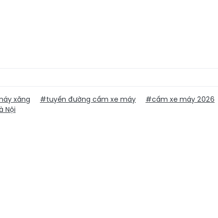
máy xăng
#tuyến đường cấm xe máy
#cấm xe máy 2026
à Nội