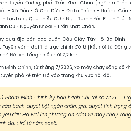
các tuyến đường, phố: Trần Khát Chân (ngã ba Trần 
iệt - Xã Đàn - Ô Chợ Dừa - Đê La Thành - Hoàng Cầu 
 - Lạc Long Quân - Âu Cơ - Nghi Tàm - Yên Phụ - Trần 
ánh Dư - Nguyễn Khoái - Trần Khát Chân.
y qua địa bàn các quận Cầu Giấy, Tây Hồ, Ba Đình, 
 Tuyến vành đai 1 là trục chính đô thị kết nối từ Đông 
 Hà Nội với tổng chiều dài 7,2 km.
 Minh Chính, từ tháng 7/2026, xe máy chạy xăng sẽ k
tuyến phố kể trên trở vào trong khu vực nội đô.
hủ Phạm Minh Chính ký ban hành Chỉ thị số 20/CT-TT
cấp bách, quyết liệt ngăn chặn, giải quyết tình trạng 
có yêu cầu Hà Nội lên phương án cấm xe máy chạy xăn
ành đai 1 kể từ năm 2026.