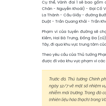
Cụ thể, Vành đai 1 sẽ bao gồm 
Chân - Nguyễn Khoái) - Đại Cồ V
La Thành - Cầu Giấy - đường Bưởi
Duật - Trần Quang Khải - Trần Kh
Phạm vi của tuyến đường sẽ chạ
Kiếm, Hai Bà Trưng, Đống Đa (cũ).
Tây, đi qua khu vực trung tâm của
Theo yêu cầu của Thủ tướng Phạm
được đi vào khu vực phạm vi các 
Trước đó, Thủ tướng Chính p
ngày 12/7 về một số nhiệm vụ 
nhiễm môi trường. Trong đó 
(nhiên liệu hóa thạch) trong V