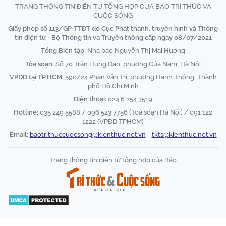
TRANG THÔNG TIN ĐIỆN TỬ TỔNG HỢP CỦA BÁO TRI THỨC VÀ
CUỘC SỐNG
Giấy phép số 113/GP-TTĐT do Cục Phát thanh, truyền hình và Thông
tin điện tử - Bộ Thông tin và Truyền thông cấp ngày 08/07/2021
Tổng Biên tập:
Nhà báo Nguyễn Thị Mai Hương
Tòa soạn:
Số 70 Trần Hưng Đạo, phường Cửa Nam, Hà Nội
VPĐD tại TP.HCM:
590/24 Phan Văn Trị, phường Hạnh Thông, Thành
phố Hồ Chí Minh
Điện thoại:
024 6 254 3519
Hotline:
035 249 5588 / 096 523 7756 (Toà soạn Hà Nội) / 091 122
1222 (VPĐD TPHCM)
Email:
baotrithuccuocsong@kienthuc.net.vn
-
tkts@kienthuc.net.vn
Trang thông tin điện tử tổng hợp của Báo