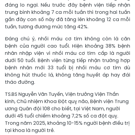
đáng lo ngại. Nếu trước đây bệnh viện tiếp nhận
trung bình khoảng 7 ca mỗi tuần thì trong hai tuần
gần đây con số này đã tăng lên khoảng 12 ca mỗi
tuần, tương đương mức tăng 42%.
Đáng chú ý, nhồi máu cơ tim không còn là căn
bệnh của người cao tuổi. Hiện khoảng 38% bệnh
nhân nhập viện vì nhồi máu cơ tim cấp là người
dưới 50 tuổi. Bệnh viện từng tiếp nhận trường hợp
bệnh nhân mới 33 tuổi bị nhồi máu cơ tim dù
không hút thuốc lá, không tăng huyết áp hay đái
tháo đường.
TS.BS Nguyễn Văn Tuyến, Viện trưởng Viện Thần
kinh, Chủ nhiệm Khoa Đột quỵ não, Bệnh viện Trung
ương Quân đội 108 cho biết, tại Việt Nam, người
dưới 45 tuổi chiếm khoảng 7,2% số ca đột quỵ.
Trong năm 2025, khoảng 10-15% người bệnh điều trị
tại khoa là người trẻ.