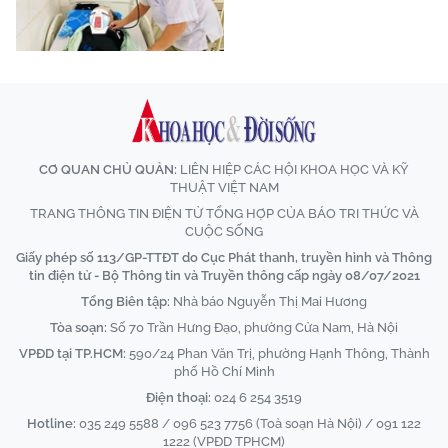
CƠ QUAN CHỦ QUẢN:
LIÊN HIỆP CÁC HỘI KHOA HỌC VÀ KỸ
THUẬT VIỆT NAM
TRANG THÔNG TIN ĐIỆN TỬ TỔNG HỢP CỦA BÁO TRI THỨC VÀ
CUỘC SỐNG
Giấy phép số 113/GP-TTĐT do Cục Phát thanh, truyền hình và Thông
tin điện tử - Bộ Thông tin và Truyền thông cấp ngày 08/07/2021
Tổng Biên tập:
Nhà báo Nguyễn Thị Mai Hương
Tòa soạn:
Số 70 Trần Hưng Đạo, phường Cửa Nam, Hà Nội
VPĐD tại TP.HCM:
590/24 Phan Văn Trị, phường Hạnh Thông, Thành
phố Hồ Chí Minh
Điện thoại:
024 6 254 3519
Hotline:
035 249 5588 / 096 523 7756 (Toà soạn Hà Nội) / 091 122
1222 (VPĐD TPHCM)