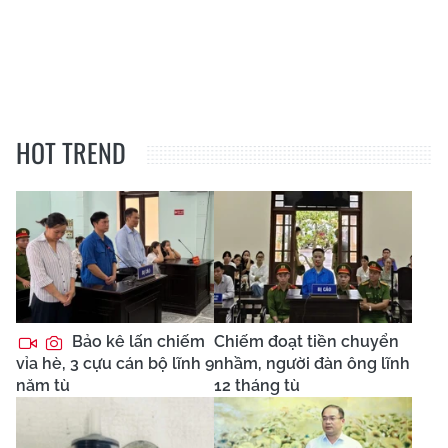
HOT TREND
Bảo kê lấn chiếm
Chiếm đoạt tiền chuyển
vỉa hè, 3 cựu cán bộ lĩnh 9
nhầm, người đàn ông lĩnh
năm tù
12 tháng tù