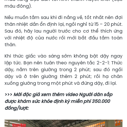
máu đông).
Nếu muốn tắm sau khi đi nắng về, tốt nhất nên đợi
thân nhiệt dần ổn định lại, ngồi nghỉ từ 15 – 20 phút.
Sau đó, hãy lau người trước cho cơ thể thích ứng
với nhiệt độ của nước rồi mới bắt đầu tắm toàn
thân.
Khi thức giấc vào sáng sớm không bật dậy ngay
lập tức. Bạn nên tuân theo nguyên tắc 2-2-1: Thức
dậy, nằm trên giường trong 2 phút; sau đó ngồi
dậy và ở trên giường thêm 2 phút; rồi hạ chân
xuống giường trong một phút và đứng dậy, đi lại.
>>>
Mời độc giả xem thêm video Người dân sắp
được khám sức khỏe định kỳ miễn phí 350.000
đồng/lượt: