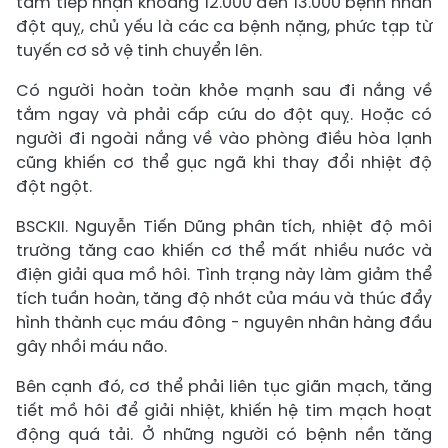
tâm tiếp nhận khoảng 12.000 đến 13.000 bệnh nhân
đột quỵ, chủ yếu là các ca bệnh nặng, phức tạp từ
tuyến cơ sở vệ tinh chuyển lên.
Có người hoàn toàn khỏe mạnh sau đi nắng về
tắm ngay và phải cấp cứu do đột quỵ. Hoặc có
người đi ngoài nắng về vào phòng điều hòa lạnh
cũng khiến cơ thể gục ngã khi thay đổi nhiệt độ
đột ngột.
BSCKII. Nguyễn Tiến Dũng phân tích, nhiệt độ môi
trường tăng cao khiến cơ thể mất nhiều nước và
điện giải qua mồ hôi. Tình trạng này làm giảm thể
tích tuần hoàn, tăng độ nhớt của máu và thúc đẩy
hình thành cục máu đông - nguyên nhân hàng đầu
gây nhồi máu não.
Bên cạnh đó, cơ thể phải liên tục giãn mạch, tăng
tiết mồ hôi để giải nhiệt, khiến hệ tim mạch hoạt
động quá tải. Ở những người có bệnh nền tăng