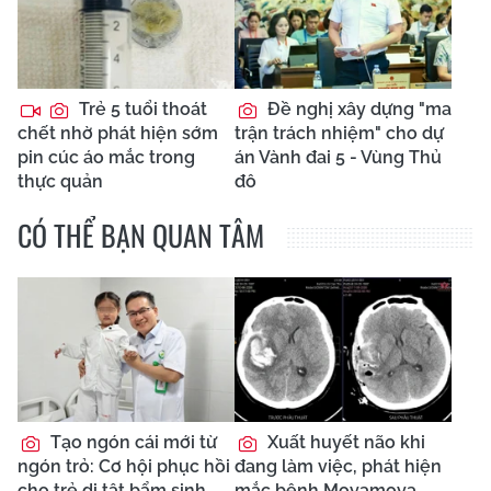
Trẻ 5 tuổi thoát
Đề nghị xây dựng "ma
chết nhờ phát hiện sớm
trận trách nhiệm" cho dự
pin cúc áo mắc trong
án Vành đai 5 - Vùng Thủ
thực quản
đô
CÓ THỂ BẠN QUAN TÂM
Tạo ngón cái mới từ
Xuất huyết não khi
ngón trỏ: Cơ hội phục hồi
đang làm việc, phát hiện
cho trẻ dị tật bẩm sinh
mắc bệnh Moyamoya