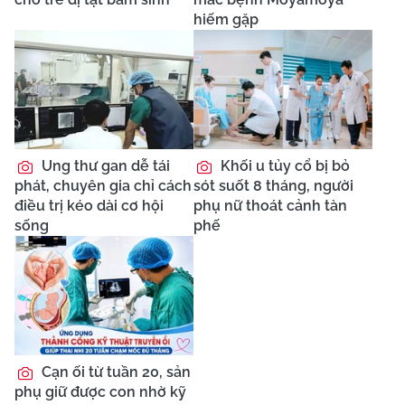
hiếm gặp
Ung thư gan dễ tái
Khối u tủy cổ bị bỏ
phát, chuyên gia chỉ cách
sót suốt 8 tháng, người
điều trị kéo dài cơ hội
phụ nữ thoát cảnh tàn
sống
phế
Cạn ối từ tuần 20, sản
phụ giữ được con nhờ kỹ