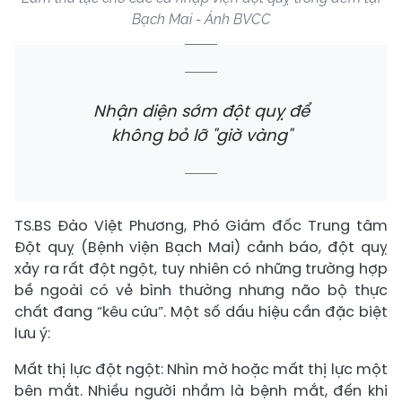
Bạch Mai - Ảnh BVCC
Nhận diện sớm đột quỵ để
không bỏ lỡ "giờ vàng"
TS.BS Đào Việt Phương, Phó Giám đốc Trung tâm
Đột quỵ (Bệnh viện Bạch Mai) cảnh báo, đột quỵ
xảy ra rất đột ngột, tuy nhiên có những trường hợp
bề ngoài có vẻ bình thường nhưng não bộ thực
chất đang “kêu cứu”. Một số dấu hiệu cần đặc biệt
lưu ý:
Mất thị lực đột ngột: Nhìn mờ hoặc mất thị lực một
bên mắt. Nhiều người nhầm là bệnh mắt, đến khi