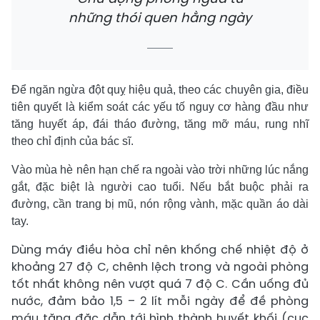
những thói quen hằng ngày
Để ngăn ngừa đột quỵ hiệu quả, theo các chuyên gia, điều
tiên quyết là kiểm soát các yếu tố nguy cơ hàng đầu như
tăng huyết áp, đái tháo đường, tăng mỡ máu, rung nhĩ
theo chỉ định của bác sĩ.
Vào mùa hè nên hạn chế ra ngoài vào trời những lúc nắng
gắt, đặc biệt là người cao tuổi. Nếu bắt buộc phải ra
đường, cần trang bị mũ, nón rộng vành, mặc quần áo dài
tay.
Dùng máy điều hòa chỉ nên khống chế nhiệt độ ở
khoảng 27 độ C, chênh lệch trong và ngoài phòng
tốt nhất không nên vượt quá 7 độ C. Cần uống đủ
nước, đảm bảo 1,5 – 2 lít mỗi ngày để đề phòng
máu tăng đặc dẫn tới hình thành huyết khối (cục