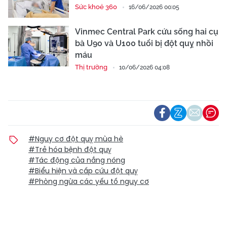
Sức khoẻ 360
16/06/2026 00:05
Vinmec Central Park cứu sống hai cụ
bà U90 và U100 tuổi bị đột quỵ nhồi
máu
Thị trường
10/06/2026 04:08
#Nguy cơ đột quỵ mùa hè
#Trẻ hóa bệnh đột quỵ
#Tác động của nắng nóng
#Biểu hiện và cấp cứu đột quỵ
#Phòng ngừa các yếu tố nguy cơ