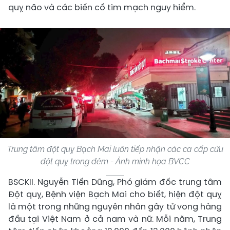
quỵ não và các biến cố tim mạch nguy hiểm.
Trung tâm đột quỵ Bạch Mai luôn tiếp nhận các ca cấp cứu
đột quỵ trong đêm - Ảnh minh họa BVCC
BSCKII. Nguyễn Tiến Dũng, Phó giám đốc trung tâm
Đột quỵ, Bệnh viện Bạch Mai cho biết, hiện đột quỵ
là một trong những nguyên nhân gây tử vong hàng
đầu tại Việt Nam ở cả nam và nữ. Mỗi năm, Trung