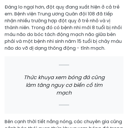
Đáng lo ngại hơn, đột quỵ đang xuất hiện ở cả trẻ
em. Bệnh viện Trung ương Quân đội 108 đã tiếp
nhận nhiều trường hợp đột quỵ ở trẻ nhỏ và vị
thành niên. Trong đó có bệnh nhi mới 8 tuổi bị nhồi
máu não do bóc tách động mạch não giữa bên
phải và một bệnh nhi sinh năm 15 tuổi bị chảy máu
não do vỡ dị dạng thông động - tĩnh mạch.
Thức khuya xem bóng đá cũng
làm tăng nguy cơ biến cố tim
mạch
Bên cạnh thời tiết nắng nóng, các chuyên gia cũng