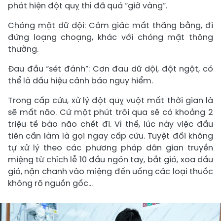
phát hiện đột quỵ thì đã quá “giờ vàng”.
Chóng mặt dữ dội: Cảm giác mất thăng bằng, đi
đứng loạng choạng, khác với chóng mặt thông
thường.
Đau đầu “sét đánh”: Cơn đau dữ dội, đột ngột, có
thể là dấu hiệu cảnh báo nguy hiểm.
Trong cấp cứu, xử lý đột quỵ vuột mất thời gian là
sẽ mất não. Cứ một phút trôi qua sẽ có khoảng 2
triệu tế bào não chết đi. Vì thế, lúc này việc đầu
tiên cần làm là gọi ngay cấp cứu. Tuyệt đối không
tự xử lý theo các phương pháp dân gian truyền
miệng từ chích lễ 10 đầu ngón tay, bắt gió, xoa dầu
gió, nặn chanh vào miệng đến uống các loại thuốc
không rõ nguồn gốc…