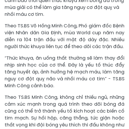
cảnh báo thói quen thức khuya xem bóng đá trong
mùa giải có thể làm gia tăng nguy cơ đột quỵ và
nhồi máu cơ tim.
Theo TS.BS Võ Hồng Minh Công, Phó giám đốc Bệnh
viện Nhân dân Gia Định, mùa World cup năm nay
diễn ra 104 trận đấu với mật độ dày đặc. Nhiều
người thức khuya liên tục để theo dõi các trận đấu.
“Thức khuya, ăn uống thất thường sẽ làm thay đổi
nhịp sinh học của cơ thể. Đây là yếu tố thúc đẩy
tăng huyết áp, ảnh hưởng hệ mạch máu, làm tăng
nguy cơ đột quỵ não và nhồi máu cơ tim” - TS.BS
Minh Công cảnh báo.
Theo TS.BS Minh Công, không chỉ thiếu ngủ, những
cảm xúc mạnh trong quá trình theo dõi bóng đá
cũng có thể trở thành yếu tố kích hoạt các biến cố
tim mạch. Sự hồi hộp, căng thẳng, tức giận hoặc
thất vọng khi đội bóng yêu thích thi đấu không như