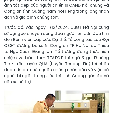
ảnh tốt đẹp của người chiến sĩ CAND nói chung và
Công an tỉnh Quảng Nam nói riêng trong lòng nhân
dân và gia đình chúng tôi”.
Trước đó, vào ngày 11/12/2024, CSGT Hà Nội cũng
sử dụng xe chuyên dụng đưa người lên cơn đau tim
đến Bệnh viện cấp cứu. Cụ thể, Tổ công tác của Đội
CSGT đường bộ số 8, Công an TP Hà Nội do Thiếu
tá Ngô Xuân Giang làm Tổ trưởng đang thực hiện
nhiệm vụ bảo đảm TTATGT tại ngã 3 ga Thường
Tín - trên tuyến QL1A (huyện Thường Tín) thì nhận
được tin báo của quần chúng nhân dân về việc có
người bị ngất trong siêu thị Linh Cường gần đó và
cần sự hỗ trợ.