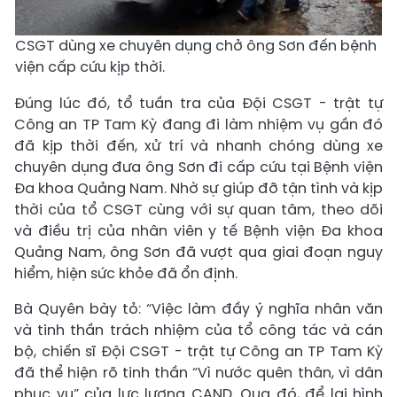
CSGT dùng xe chuyên dụng chở ông Sơn đến bệnh
viện cấp cứu kịp thời.
Đúng lúc đó, tổ tuần tra của Đội CSGT - trật tự
Công an TP Tam Kỳ đang đi làm nhiệm vụ gần đó
đã kịp thời đến, xử trí và nhanh chóng dùng xe
chuyên dụng đưa ông Sơn đi cấp cứu tại Bệnh viện
Đa khoa Quảng Nam. Nhờ sự giúp đỡ tận tình và kịp
thời của tổ CSGT cùng với sự quan tâm, theo dõi
và điều trị của nhân viên y tế Bệnh viện Đa khoa
Quảng Nam, ông Sơn đã vượt qua giai đoạn nguy
hiểm, hiện sức khỏe đã ổn định.
Bà Quyên bày tỏ: “Việc làm đầy ý nghĩa nhân văn
và tinh thần trách nhiệm của tổ công tác và cán
bộ, chiến sĩ Đội CSGT - trật tự Công an TP Tam Kỳ
đã thể hiện rõ tinh thần “Vì nước quên thân, vì dân
phục vụ” của lực lượng CAND. Qua đó, để lại hình