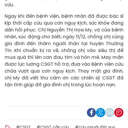
cứu.
Ngay khi đến bệnh viện, bệnh nhân đã được bác sĩ
kịp thời cấp cứu qua cơn nguy kịch, sức khỏe đang
dần hồi phục. Chị Nguyễn Thị Họa My, vợ của bệnh
nhân, xúc động cho biết, ngày 11/12, chồng chị cùng
gia đình đến thăm người thân tại huyện Thường
Tín. Khi chuẩn bị ra về, chồng chị vào siêu thị để
mua quà thì lên cơn đau tim và hôn mê. May mắn
được lực lượng CSGT hỗ trợ, đưa vào Bệnh viện cứu
chữa vượt qua cơn nguy kịch. Thay mặt gia đình,
chị My đã viết thư cảm ơn các chiến sỹ CSGT đã
tận tình giúp đỡ gia đình chị trong lúc hoạn nạn.
#CSGT
#CSGT cấp cứu
#cứu người đột quỵ