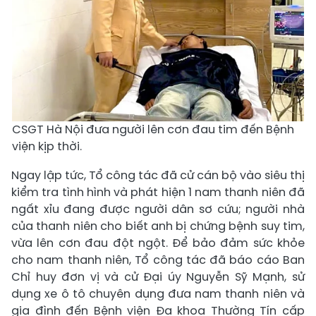
CSGT Hà Nội đưa người lên cơn đau tim đến Bệnh
viện kịp thời.
Ngay lập tức, Tổ công tác đã cử cán bộ vào siêu thị
kiểm tra tình hình và phát hiện 1 nam thanh niên đã
ngất xỉu đang được người dân sơ cứu; người nhà
của thanh niên cho biết anh bị chứng bệnh suy tim,
vừa lên cơn đau đột ngột. Để bảo đảm sức khỏe
cho nam thanh niên, Tổ công tác đã báo cáo Ban
Chỉ huy đơn vị và cử Đại úy Nguyễn Sỹ Mạnh, sử
dụng xe ô tô chuyên dụng đưa nam thanh niên và
gia đình đến Bệnh viện Đa khoa Thường Tín cấp