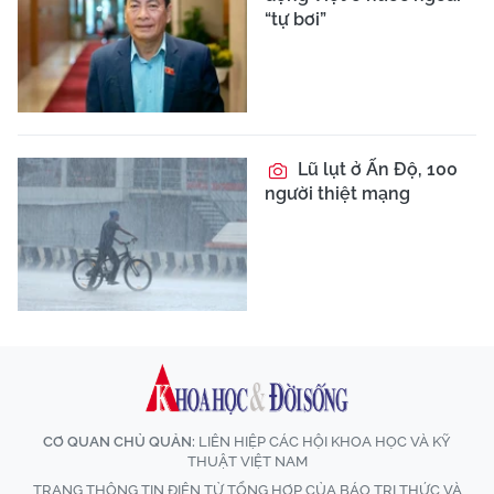
“tự bơi”
Lũ lụt ở Ấn Độ, 100
người thiệt mạng
CƠ QUAN CHỦ QUẢN:
LIÊN HIỆP CÁC HỘI KHOA HỌC VÀ KỸ
THUẬT VIỆT NAM
TRANG THÔNG TIN ĐIỆN TỬ TỔNG HỢP CỦA BÁO TRI THỨC VÀ