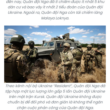
đến nay, Quân đội Nga đã tí chiếm được ít nhất 5 khu
dân cư và bao vây ít nhất 2 tiểu đoàn của Quân đội
Ukraine. Ngoài ra, Quân đội Nga còn tái chiếm làng
Malaya Loknya.
Theo kênh nội bộ Ukraine “Resident”, Quân đội Nga đã
tập hợp một lực lượng lớn gấp 5 lần Quân đội Ukraine
trên mặt trận Kursk. Quân đội Ukraine không được
chuẩn bị để đối phó và đơn giản là không thể ngăn
chặn cuộc phản công của Quân đội Nga.