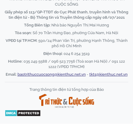
CUỘC SỐNG
Giấy phép số 113/GP-TTĐT do Cục Phát thanh, truyền hình và Thông
tin điện tử - Bộ Thông tin và Truyền thông cấp ngày 08/07/2021
Tổng Biên tập:
Nhà báo Nguyễn Thị Mai Hương
Tòa soạn:
Số 70 Trần Hưng Đạo, phường Cửa Nam, Hà Nội
VPĐD tại TP.HCM:
590/24 Phan Văn Trị, phường Hạnh Thông, Thành
phố Hồ Chí Minh
Điện thoại:
024 6 254 3519
Hotline:
035 249 5588 / 096 523 7756 (Toà soạn Hà Nội) / 091 122
1222 (VPĐD TPHCM)
Email:
baotrithuccuocsong@kienthuc.net.vn
-
tkts@kienthuc.net.vn
Trang thông tin điện tử tổng hợp của Báo