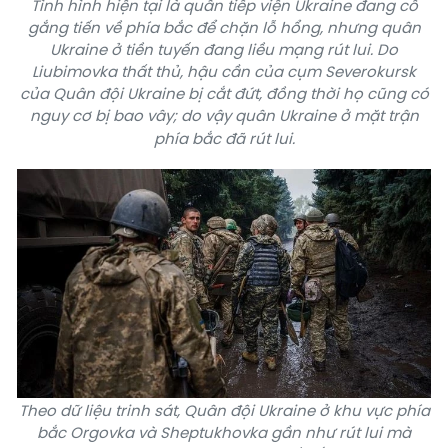
Tình hình hiện tại là quân tiếp viện Ukraine đang cố
gắng tiến về phía bắc để chặn lỗ hổng, nhưng quân
Ukraine ở tiền tuyến đang liều mạng rút lui. Do
Liubimovka thất thủ, hậu cần của cụm Severokursk
của Quân đội Ukraine bị cắt đứt, đồng thời họ cũng có
nguy cơ bị bao vây; do vậy quân Ukraine ở mặt trận
phía bắc đã rút lui.
Theo dữ liệu trinh sát, Quân đội Ukraine ở khu vực phía
bắc Orgovka và Sheptukhovka gần như rút lui mà