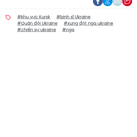
#khu vực Kursk
#binh sĩ Ukraine
#Quân đội Ukraine
#xung đột nga ukraine
#chiến sự ukraine
#nga