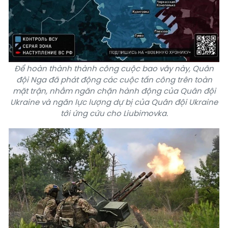
Để hoàn thành thành công cuộc bao vây này, Quân
đội Nga đã phát động các cuộc tấn công trên toàn
mặt trận, nhằm ngăn chặn hành động của Quân đội
Ukraine và ngăn lực lượng dự bị của Quân đội Ukraine
tới ứng cứu cho Liubimovka.