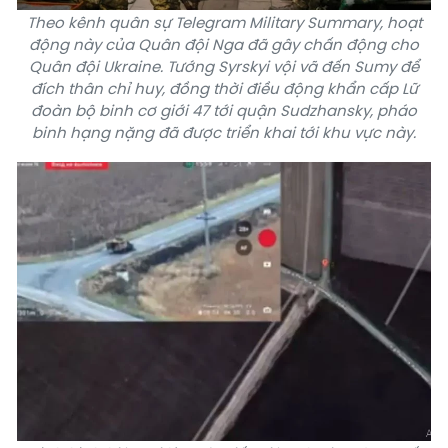
Theo kênh quân sự Telegram Military Summary, hoạt
động này của Quân đội Nga đã gây chấn động cho
Quân đội Ukraine. Tướng Syrskyi vội vã đến Sumy để
đích thân chỉ huy, đồng thời điều động khẩn cấp Lữ
đoàn bộ binh cơ giới 47 tới quận Sudzhansky, pháo
binh hạng nặng đã được triển khai tới khu vực này.