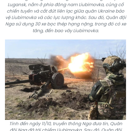
Lugansk, nằm ở phía đông nam Liubimovka, củng cố
chiến tuyến và cắt đứt liên lạc giữa quân Ukraine bảo
vệ Liubimovka và các lực lượng khác. Sau đó, Quân đội
Nga sử dụng 30 xe bọc thép hạng nặng, trong đó có xe
tăng, đến bao vây Liubimovka.
Tính đến ngày 11/10, truyền thông Nga đưa tin, Quân
đội Nga đã tái chiếm Liubimovka. Sau đó, Quân đội