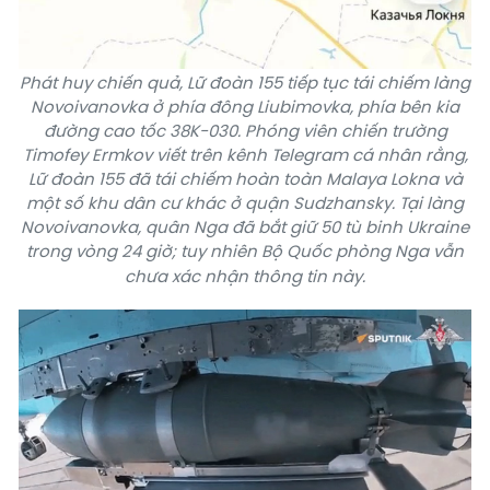
Phát huy chiến quả, Lữ đoàn 155 tiếp tục tái chiếm làng
Novoivanovka ở phía đông Liubimovka, phía bên kia
đường cao tốc 38K-030. Phóng viên chiến trường
Timofey Ermkov viết trên kênh Telegram cá nhân rằng,
Lữ đoàn 155 đã tái chiếm hoàn toàn Malaya Lokna và
một số khu dân cư khác ở quận Sudzhansky. Tại làng
Novoivanovka, quân Nga đã bắt giữ 50 tù binh Ukraine
trong vòng 24 giờ; tuy nhiên Bộ Quốc phòng Nga vẫn
chưa xác nhận thông tin này.