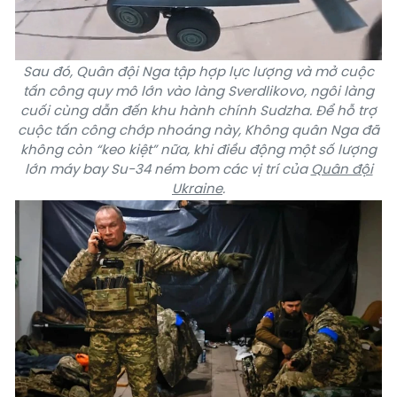
Sau đó, Quân đội Nga tập hợp lực lượng và mở cuộc
tấn công quy mô lớn vào làng Sverdlikovo, ngôi làng
cuối cùng dẫn đến khu hành chính Sudzha. Để hỗ trợ
cuộc tấn công chớp nhoáng này, Không quân Nga đã
không còn “keo kiệt” nữa, khi điều động một số lượng
lớn máy bay Su-34 ném bom các vị trí của
Quân đội
Ukraine
.