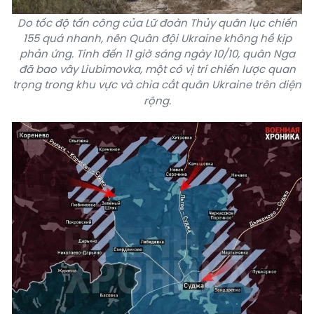
Do tốc độ tấn công của Lữ đoàn Thủy quân lục chiến
155 quá nhanh, nên Quân đội Ukraine không hề kịp
phản ứng. Tính đến 11 giờ sáng ngày 10/10, quân Nga
đã bao vây Liubimovka, một có vị trí chiến lược quan
trọng trong khu vực và chia cắt quân Ukraine trên diện
rộng.