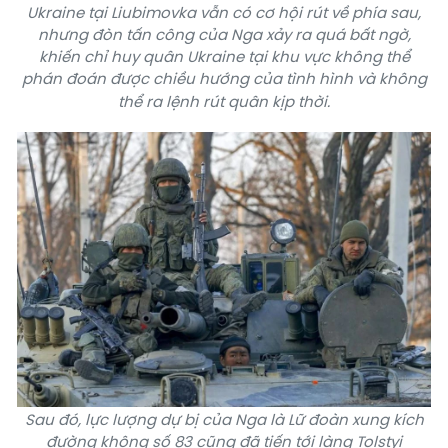
Ukraine tại Liubimovka vẫn có cơ hội rút về phía sau,
nhưng đòn tấn công của Nga xảy ra quá bất ngờ,
khiến chỉ huy quân Ukraine tại khu vực không thể
phán đoán được chiều hướng của tình hình và không
thể ra lệnh rút quân kịp thời.
Sau đó, lực lượng dự bị của Nga là Lữ đoàn xung kích
đường không số 83 cũng đã tiến tới làng Tolstyi