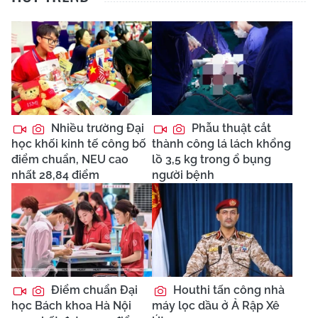
Nhiều trường Đại
Phẫu thuật cắt
học khối kinh tế công bố
thành công lá lách khổng
điểm chuẩn, NEU cao
lồ 3,5 kg trong ổ bụng
nhất 28,84 điểm
người bệnh
Điểm chuẩn Đại
Houthi tấn công nhà
học Bách khoa Hà Nội
máy lọc dầu ở Ả Rập Xê