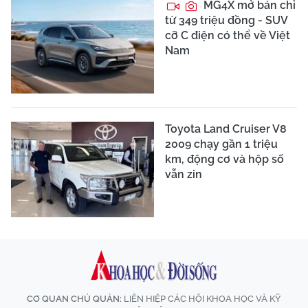
MG4X mở bán chỉ
từ 349 triệu đồng - SUV
cỡ C điện có thể về Việt
Nam
Toyota Land Cruiser V8
2009 chạy gần 1 triệu
km, động cơ và hộp số
vẫn zin
CƠ QUAN CHỦ QUẢN:
LIÊN HIỆP CÁC HỘI KHOA HỌC VÀ KỸ