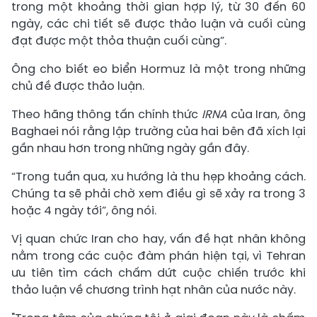
trong một khoảng thời gian hợp lý, từ 30 đến 60
ngày, các chi tiết sẽ được thảo luận và cuối cùng
đạt được một thỏa thuận cuối cùng”.
Ông cho biết eo biển Hormuz là một trong những
chủ đề được thảo luận.
Theo hãng thông tấn chính thức
IRNA
của Iran, ông
Baghaei nói rằng lập trường của hai bên đã xích lại
gần nhau hơn trong những ngày gần đây.
“Trong tuần qua, xu hướng là thu hẹp khoảng cách.
Chúng ta sẽ phải chờ xem điều gì sẽ xảy ra trong 3
hoặc 4 ngày tới”, ông nói.
Vị quan chức Iran cho hay, vấn đề hạt nhân không
nằm trong các cuộc đàm phán hiện tại, vì Tehran
ưu tiên tìm cách chấm dứt cuộc chiến trước khi
thảo luận về chương trình hạt nhân của nước này.