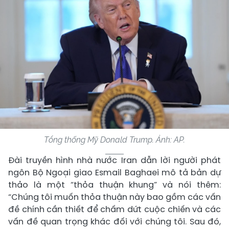
Tổng thống Mỹ Donald Trump. Ảnh: AP.
Đài truyền hình nhà nước Iran dẫn lời người phát
ngôn Bộ Ngoại giao Esmail Baghaei mô tả bản dự
thảo là một “thỏa thuận khung” và nói thêm:
“Chúng tôi muốn thỏa thuận này bao gồm các vấn
đề chính cần thiết để chấm dứt cuộc chiến và các
vấn đề quan trọng khác đối với chúng tôi. Sau đó,