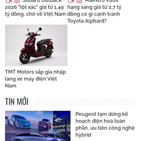
Subaru Outback
Maextro V800
2026 "lột xác" giá từ 1,49
hạng sang giá từ 2,7 tỷ
tỷ đồng, chờ về Việt Nam
đồng có gì cạnh tranh
Toyota Alphard?
TMT Motors sắp gia nhập
làng xe máy điện Việt
Nam
TIN MỚI
Peugeot tạm dừng kế
hoạch điện hoá toàn
phần, ưu tiên công nghệ
hybrid