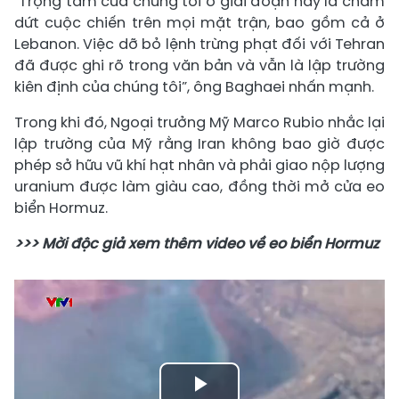
"Trọng tâm của chúng tôi ở giai đoạn này là chấm
dứt cuộc chiến trên mọi mặt trận, bao gồm cả ở
Lebanon. Việc dỡ bỏ lệnh trừng phạt đối với Tehran
đã được ghi rõ trong văn bản và vẫn là lập trường
kiên định của chúng tôi”, ông Baghaei nhấn mạnh.
Trong khi đó, Ngoại trưởng Mỹ Marco Rubio nhắc lại
lập trường của Mỹ rằng Iran không bao giờ được
phép sở hữu vũ khí hạt nhân và phải giao nộp lượng
uranium được làm giàu cao, đồng thời mở cửa eo
biển Hormuz.
>>> Mời độc giả xem thêm video về eo biển Hormuz