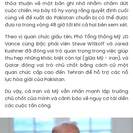
thỏa thuận về một bản ghi nhớ nhằm chấm dứt
cuộc chiến. Họ bày tỏ hy vọng rằng quyết định cuối
cùng về đề xuất do Pakistan chuẩn bị có thể được
đưa ra trong vòng 48 giờ tới khi cả hai bên xem xét
.
Theo vị quan chức giấu tên, Phó Tổng thống Mỹ JD
Vance cùng Đặc phái viên Steve Witkoff và Jared
Kushner đã đóng vai trò quan trọng trong việc giúp
thu hẹp những khác biệt còn lại (giữa Mỹ - Iran), và
Qatar đóng vai trò chủ chốt bằng cách cử một
quan chức cấp cao đến Tehran để hỗ trợ các nỗ
lực hòa giải của Pakistan.
Dù vậy, cả Iran và Mỹ vẫn nhấn mạnh lập trường
chủ chốt của mình và cảnh báo về nguy cơ tái diễn
các cuộc tấn công.