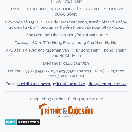
THUẬT VIỆT NAM
TRANG THÔNG TIN ĐIỆN TỬ TỔNG HỢP CỦA BÁO TRI THỨC VÀ
CUỘC SỐNG
Giấy phép số 113/GP-TTĐT do Cục Phát thanh, truyền hình và Thông
tin điện tử - Bộ Thông tin và Truyền thông cấp ngày 08/07/2021
Tổng Biên tập:
Nhà báo Nguyễn Thị Mai Hương
Tòa soạn:
Số 70 Trần Hưng Đạo, phường Cửa Nam, Hà Nội
VPĐD tại TP.HCM:
590/24 Phan Văn Trị, phường Hạnh Thông, Thành
phố Hồ Chí Minh
Điện thoại:
024 6 254 3519
Hotline:
035 249 5588 / 096 523 7756 (Toà soạn Hà Nội) / 091 122
1222 (VPĐD TPHCM)
Email:
baotrithuccuocsong@kienthuc.net.vn
-
tkts@kienthuc.net.vn
Trang thông tin điện tử tổng hợp của Báo