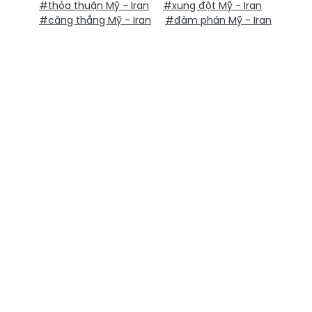
#thỏa thuận Mỹ - Iran
#xung đột Mỹ - Iran
#căng thẳng Mỹ - Iran
#đàm phán Mỹ - Iran