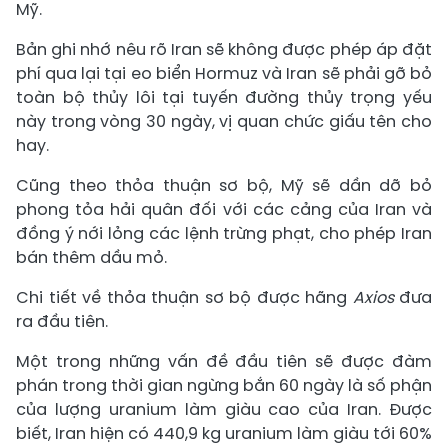
Mỹ.
Bản ghi nhớ nêu rõ Iran sẽ không được phép áp đặt
phí qua lại tại eo biển Hormuz và Iran sẽ phải gỡ bỏ
toàn bộ thủy lôi tại tuyến đường thủy trọng yếu
này trong vòng 30 ngày, vị quan chức giấu tên cho
hay.
Cũng theo thỏa thuận sơ bộ, Mỹ sẽ dần dỡ bỏ
phong tỏa hải quân đối với các cảng của Iran và
đồng ý nới lỏng các lệnh trừng phạt, cho phép Iran
bán thêm dầu mỏ.
Chi tiết về thỏa thuận sơ bộ được hãng
Axios
đưa
ra đầu tiên.
Một trong những vấn đề đầu tiên sẽ được đàm
phán trong thời gian ngừng bắn 60 ngày là số phận
của lượng uranium làm giàu cao của Iran. Được
biết, Iran hiện có 440,9 kg uranium làm giàu tới 60%