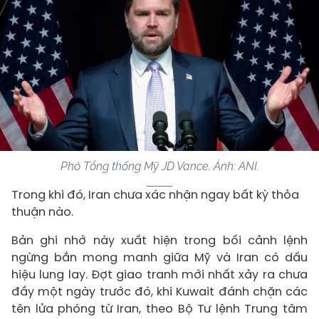
Phó Tổng thống Mỹ JD Vance. Ảnh: ANI.
Trong khi đó, Iran chưa xác nhận ngay bất kỳ thỏa
thuận nào.
Bản ghi nhớ này xuất hiện trong bối cảnh lệnh
ngừng bắn mong manh giữa Mỹ và Iran có dấu
hiệu lung lay. Đợt giao tranh mới nhất xảy ra chưa
đầy một ngày trước đó, khi Kuwait đánh chặn các
tên lửa phóng từ Iran, theo Bộ Tư lệnh Trung tâm