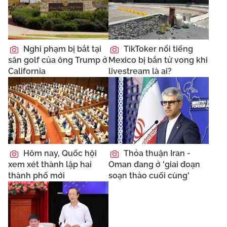
Nghi phạm bị bắt tại
TikToker nổi tiếng
sân golf của ông Trump ở
Mexico bị bắn tử vong khi
California
livestream là ai?
Hôm nay, Quốc hội
Thỏa thuận Iran -
xem xét thành lập hai
Oman đang ở 'giai đoạn
thành phố mới
soạn thảo cuối cùng'