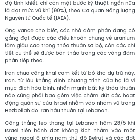
độ tinh khiết, chỉ còn một bước kỹ thuật ngắn nữa
là đạt mức vũ khí (90%), theo Cơ quan Năng lượng
Nguyên tử Quốc tế (IAEA).
Ông Vance cho biết, các nhà đàm phán đang cố
gắng đạt được các điều khoản chung về uranium
làm giàu cao trong thỏa thuận sơ bộ, còn các chi
tiết cụ thể sẽ được bàn thảo trong các vòng đàm
phán tiếp theo.
Iran chưa công khai cam kết từ bỏ kho dự trữ này.
Iran, từ lâu khẳng định chương trình của họ là vì
mục đích hòa bình, nhấn mạnh bất kỳ thỏa thuận
nào cũng phải bao gồm việc chấm dứt các hoạt
động quân sự của Israel nhằm vào nhóm vũ trang
Hezbollah do Iran hậu thuẫn tại Lebanon.
Căng thẳng leo thang tại Lebanon hôm 28/5 khi
Israel tiến hành đợt không kích nhằm vào một
vùng ngoại ô phía nam thủ đô Beirut và các đợt