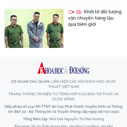
Khởi tố đối tượng
vận chuyển hàng lậu
qua biên giới
CƠ QUAN CHỦ QUẢN:
LIÊN HIỆP CÁC HỘI KHOA HỌC VÀ KỸ
THUẬT VIỆT NAM
TRANG THÔNG TIN ĐIỆN TỬ TỔNG HỢP CỦA BÁO TRI THỨC VÀ
CUỘC SỐNG
Giấy phép số 113/GP-TTĐT do Cục Phát thanh, truyền hình và Thông
tin điện tử - Bộ Thông tin và Truyền thông cấp ngày 08/07/2021
Tổng Biên tập:
Nhà báo Nguyễn Thị Mai Hương
Tòa soạn:
Số 70 Trần Hưng Đạo, phường Cửa Nam, Hà Nội