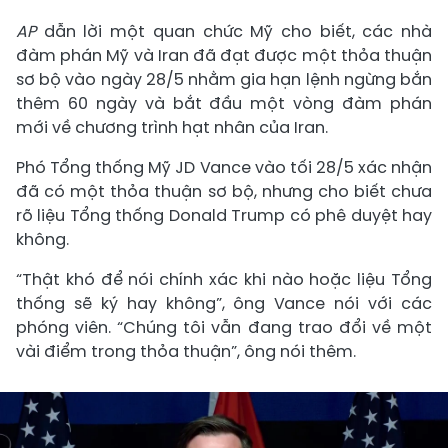
AP
dẫn lời một quan chức Mỹ cho biết, các nhà
đàm phán Mỹ và Iran đã đạt được một thỏa thuận
sơ bộ vào ngày 28/5 nhằm gia hạn lệnh ngừng bắn
thêm 60 ngày và bắt đầu một vòng đàm phán
mới về chương trình hạt nhân của Iran.
Phó Tổng thống Mỹ JD Vance vào tối 28/5 xác nhận
đã có một thỏa thuận sơ bộ, nhưng cho biết chưa
rõ liệu Tổng thống Donald Trump có phê duyệt hay
không.
“Thật khó để nói chính xác khi nào hoặc liệu Tổng
thống sẽ ký hay không”, ông Vance nói với các
phóng viên. “Chúng tôi vẫn đang trao đổi về một
vài điểm trong thỏa thuận”, ông nói thêm.