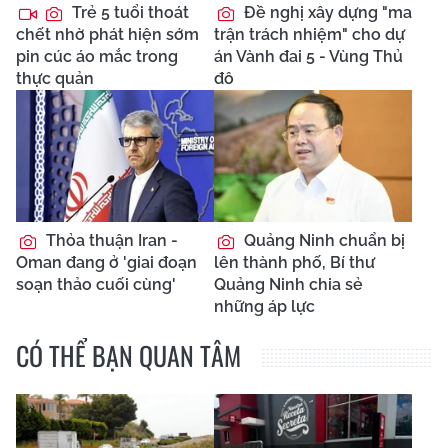
Trẻ 5 tuổi thoát
Đề nghị xây dựng "ma
chết nhờ phát hiện sớm
trận trách nhiệm" cho dự
pin cúc áo mắc trong
án Vành đai 5 - Vùng Thủ
thực quản
đô
Thỏa thuận Iran -
Quảng Ninh chuẩn bị
Oman đang ở 'giai đoạn
lên thành phố, Bí thư
soạn thảo cuối cùng'
Quảng Ninh chia sẻ
những áp lực
CÓ THỂ BẠN QUAN TÂM