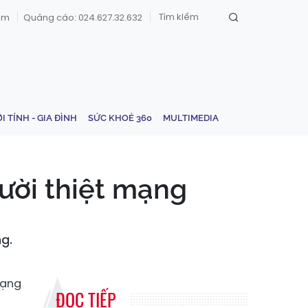
om
Quảng cáo: 024.627.32.632
ỚI TÍNH - GIA ĐÌNH
SỨC KHOẺ 360
MULTIMEDIA
ười thiệt mạng
g.
mạng
ĐỌC TIẾP