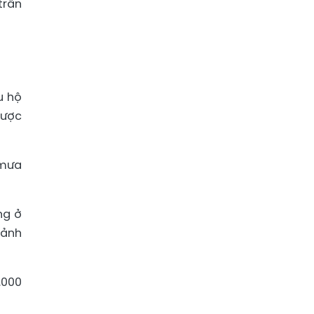
trấn
u hộ
được
 mưa
ng ở
 ảnh
.000