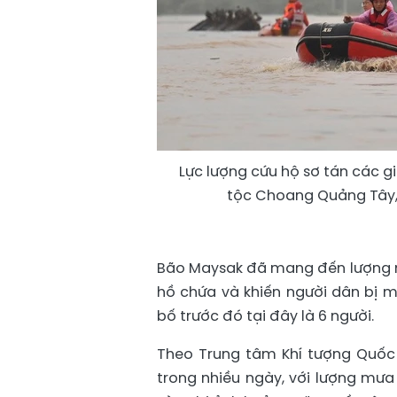
Lực lượng cứu hộ sơ tán các gi
tộc Choang Quảng Tây,
Bão Maysak đã mang đến lượng m
hồ chứa và khiến người dân bị m
bố trước đó tại đây là 6 người.
Theo Trung tâm Khí tượng Quốc
trong nhiều ngày, với lượng mư