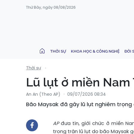
Thứ Bảy, ngày 08/08/2026
THỜI SỰ
KHOA HỌC & CÔNG NGHỆ
ĐỜI 
Thời sự
Lũ lụt ở miền Nam 
An An (Theo AP)
09/07/2026 08:34
Bão Maysak đã gây lũ lụt nghiêm trọng
AP
đưa tin, giới chức ở miền Na
trong trận lũ lụt do bão Maysak g