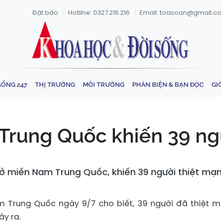
Đặt báo
Hotline: 0327.216.216
Email: toasoan@gmail.c
SỐNG 247
THỊ TRƯỜNG
MÔI TRƯỜNG
PHẢN BIỆN & BẠN ĐỌC
GI
Trung Quốc khiến 39 ng
 ở miền Nam Trung Quốc, khiến 39 người thiệt mạn
m Trung Quốc ngày 9/7 cho biết, 39 người đã thiệt 
ây ra.