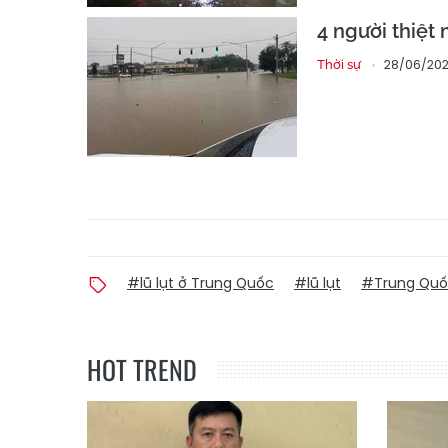
4 người thiệt 
28/06/2026
Thời sự
#lũ lụt ở Trung Quốc
#lũ lụt
#Trung Qu
HOT TREND