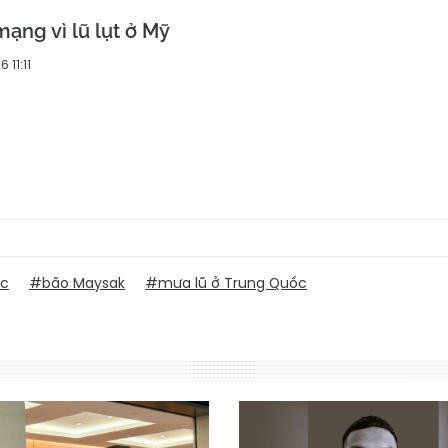
mạng vì lũ lụt ở Mỹ
 11:11
ốc
#bão Maysak
#mưa lũ ở Trung Quốc