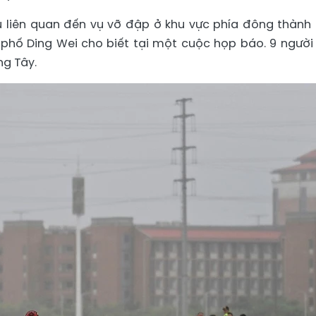
u liên quan đến vụ vỡ đập ở khu vực phía đông thành
 phố Ding Wei cho biết tại một cuộc họp báo. 9 người
ng Tây.