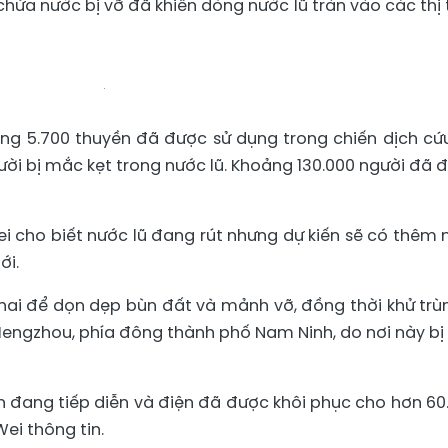
hứa nước bị vỡ đã khiến dòng nước lũ tràn vào các thị 
ng 5.700 thuyền đã được sử dụng trong chiến dịch cứ
ời bị mắc kẹt trong nước lũ. Khoảng 130.000 người đã 
ei cho biết nước lũ đang rút nhưng dự kiến sẽ có thêm
ới.
khai để dọn dẹp bùn đất và mảnh vỡ, đồng thời khử trù
Hengzhou, phía đông thành phố Nam Ninh, do nơi này bị
 đang tiếp diễn và điện đã được khôi phục cho hơn 60
Wei thông tin.