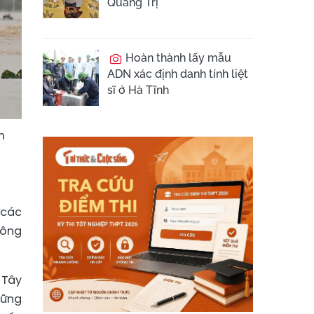
Quảng Trị
Hoàn thành lấy mẫu
ADN xác định danh tính liệt
sĩ ở Hà Tĩnh
n
 các
công
 Tây
hững