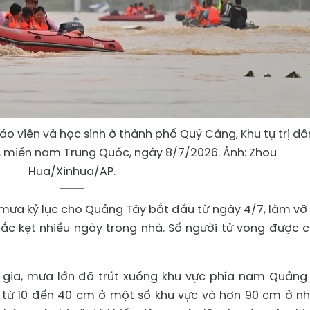
áo viên và học sinh ở thành phố Quý Cảng, Khu tự trị dâ
 miền nam Trung Quốc, ngày 8/7/2026. Ảnh: Zhou
Hua/Xinhua/AP.
ưa kỷ lục cho Quảng Tây bắt đầu từ ngày 4/7, làm vỡ
ắc kẹt nhiều ngày trong nhà. Số người tử vong được 
 gia, mưa lớn đã trút xuống khu vực phía nam Quảng
a từ 10 đến 40 cm ở một số khu vực và hơn 90 cm ở n