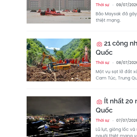
09/07/202
Thời sự
Bão Maysak đã gây 
thiệt mạng.
21 công nh
Quốc
08/07/202
Thời sự
Một vụ sạt lở đất x
Cam Túc, Trung Quố
Ít nhất 20 
Quốc
07/07/202
Thời sự
Lũ lụt, giông lốc v
người thiệt mạng v