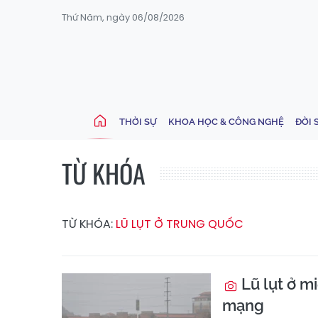
Thứ Năm, ngày 06/08/2026
THỜI SỰ
KHOA HỌC & CÔNG NGHỆ
ĐỜI 
TỪ KHÓA
TỪ KHÓA:
LŨ LỤT Ở TRUNG QUỐC
Lũ lụt ở m
mạng