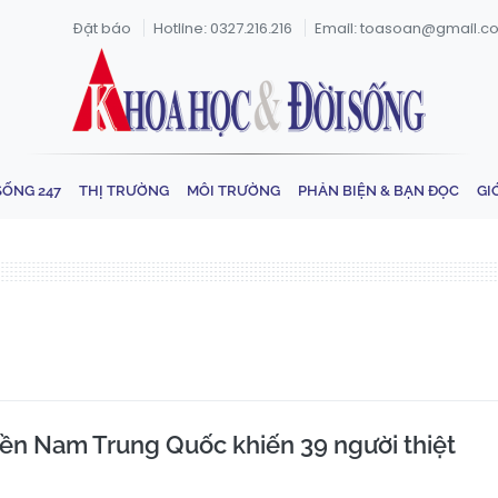
Đặt báo
Hotline: 0327.216.216
Email: toasoan@gmail.c
SỐNG 247
THỊ TRƯỜNG
MÔI TRƯỜNG
PHẢN BIỆN & BẠN ĐỌC
GI
iền Nam Trung Quốc khiến 39 người thiệt