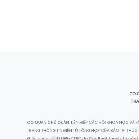
CƠ QUAN CHỦ QUẢN:
LIÊN HIỆP CÁC HỘI KHOA HỌC VÀ K
TRANG THÔNG TIN ĐIỆN TỬ TỔNG HỢP CỦA BÁO TRI THỨ
Giấy phép số 113/GP-TTĐT do Cục Phát thanh, truyền h