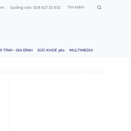
om
Quảng cáo: 024.627.32.632
ỚI TÍNH - GIA ĐÌNH
SỨC KHOẺ 360
MULTIMEDIA