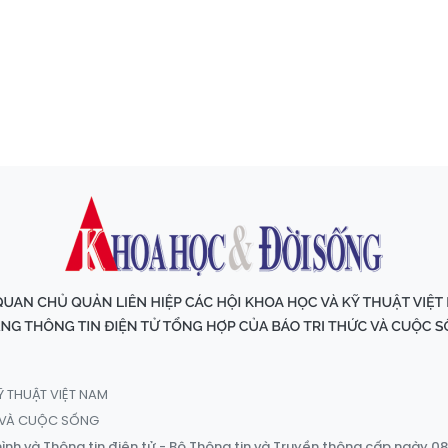
Ỹ THUẬT VIỆT NAM
C VÀ CUỘC SỐNG
ình và Thông tin điện tử - Bộ Thông tin và Truyền thông cấp ngày 0