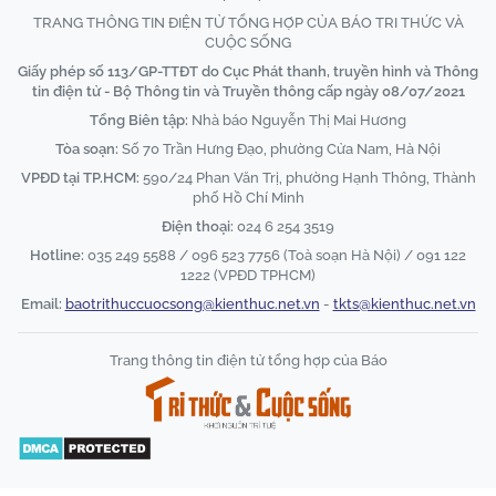
TRANG THÔNG TIN ĐIỆN TỬ TỔNG HỢP CỦA BÁO TRI THỨC VÀ
CUỘC SỐNG
Giấy phép số 113/GP-TTĐT do Cục Phát thanh, truyền hình và Thông
tin điện tử - Bộ Thông tin và Truyền thông cấp ngày 08/07/2021
Tổng Biên tập:
Nhà báo Nguyễn Thị Mai Hương
Tòa soạn:
Số 70 Trần Hưng Đạo, phường Cửa Nam, Hà Nội
VPĐD tại TP.HCM:
590/24 Phan Văn Trị, phường Hạnh Thông, Thành
phố Hồ Chí Minh
Điện thoại:
024 6 254 3519
Hotline:
035 249 5588 / 096 523 7756 (Toà soạn Hà Nội) / 091 122
1222 (VPĐD TPHCM)
Email:
baotrithuccuocsong@kienthuc.net.vn
-
tkts@kienthuc.net.vn
Trang thông tin điện tử tổng hợp của Báo