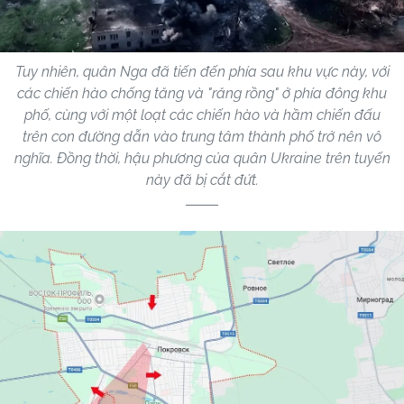
Tuy nhiên, quân Nga đã tiến đến phía sau khu vực này, với
các chiến hào chống tăng và "răng rồng" ở phía đông khu
phố, cùng với một loạt các chiến hào và hầm chiến đấu
trên con đường dẫn vào trung tâm thành phố trở nên vô
nghĩa. Đồng thời, hậu phương của quân Ukraine trên tuyến
này đã bị cắt đứt.