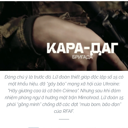
Đáng chú ý là trước đó, Lữ đoàn thiết giáp độc lập số 15 có
một khẩu hiệu, đã “gây bão” mạng xã hội của Ukraine:
"Hãy giương cao lá cờ trên Crimea". Nhưng sau khi đảm
nhiệm phòng ngự ở hướng mặt trận Mirnohrad, Lữ đoàn 15
phải “gồng mình” chống đỡ các đợt “mưa bom, bão đạn”
của RFAF.