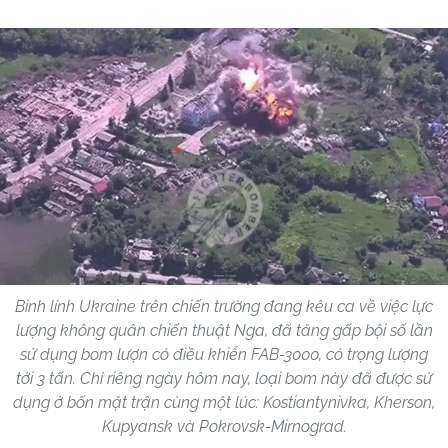
Binh lính Ukraine trên chiến trường đang kêu ca về việc lực
lượng không quân chiến thuật Nga, đã tăng gấp bội số lần
sử dụng bom lượn có điều khiển FAB-3000, có trọng lượng
tới 3 tấn. Chỉ riêng ngày hôm nay, loại bom này đã được sử
dụng ở bốn mặt trận cùng một lúc: Kostiantynivka, Kherson,
Kupyansk và Pokrovsk-Mirnograd.