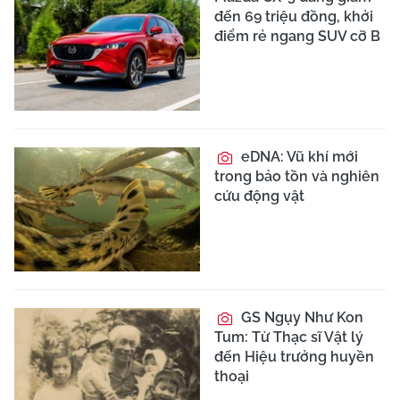
đến 69 triệu đồng, khởi
điểm rẻ ngang SUV cỡ B
eDNA: Vũ khí mới
trong bảo tồn và nghiên
cứu động vật
GS Ngụy Như Kon
Tum: Từ Thạc sĩ Vật lý
đến Hiệu trưởng huyền
thoại