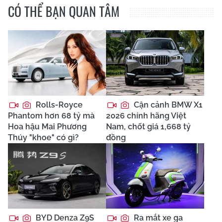
CÓ THỂ BẠN QUAN TÂM
Rolls-Royce
Cận cảnh BMW X1
Phantom hơn 68 tỷ mà
2026 chính hãng Việt
Hoa hậu Mai Phương
Nam, chốt giá 1,668 tỷ
Thúy "khoe" có gì?
đồng
BYD Denza Z9S
Ra mắt xe ga