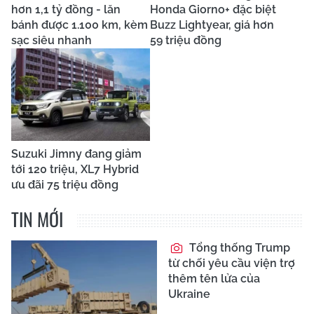
hơn 1,1 tỷ đồng - lăn
Honda Giorno+ đặc biệt
bánh được 1.100 km, kèm
Buzz Lightyear, giá hơn
sạc siêu nhanh
59 triệu đồng
Suzuki Jimny đang giảm
tới 120 triệu, XL7 Hybrid
ưu đãi 75 triệu đồng
TIN MỚI
Tổng thống Trump
từ chối yêu cầu viện trợ
thêm tên lửa của
Ukraine