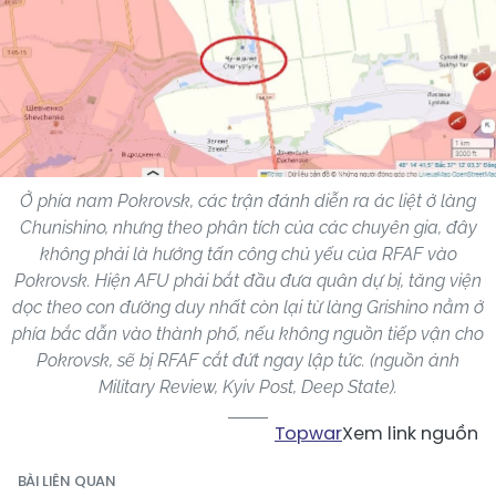
Ở phía nam Pokrovsk, các trận đánh diễn ra ác liệt ở làng
Chunishino, nhưng theo phân tích của các chuyên gia, đây
không phải là hướng tấn công chủ yếu của RFAF vào
Pokrovsk. Hiện AFU phải bắt đầu đưa quân dự bị, tăng viện
dọc theo con đường duy nhất còn lại từ làng Grishino nằm ở
phía bắc dẫn vào thành phố, nếu không nguồn tiếp vận cho
Pokrovsk, sẽ bị RFAF cắt đứt ngay lập tức. (nguồn ảnh
Military Review, Kyiv Post, Deep State).
Topwar
Xem link nguồn
BÀI LIÊN QUAN