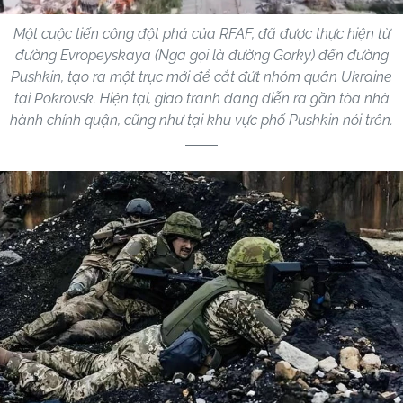
Một cuộc tiến công đột phá của RFAF, đã được thực hiện từ
đường Evropeyskaya (Nga gọi là đường Gorky) đến đường
Pushkin, tạo ra một trục mới để cắt đứt nhóm quân Ukraine
tại Pokrovsk. Hiện tại, giao tranh đang diễn ra gần tòa nhà
hành chính quận, cũng như tại khu vực phố Pushkin nói trên.