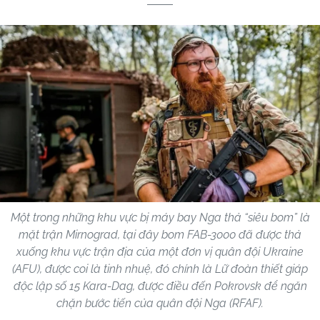
Một trong những khu vực bị máy bay Nga thả “siêu bom” là
mặt trận Mirnograd, tại đây bom FAB-3000 đã được thả
xuống khu vực trận địa của một đơn vị quân đội Ukraine
(AFU), được coi là tinh nhuệ, đó chính là Lữ đoàn thiết giáp
độc lập số 15 Kara-Dag, được điều đến Pokrovsk để ngăn
chặn bước tiến của quân đội Nga (RFAF).