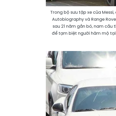
Trong bộ sưu tập xe của Messi,
Autobiography và Range Rover 
sau 21 năm gắn bó, nam cầu th
để tạm biệt người hâm mộ tại 