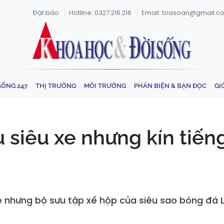
Đặt báo
Hotline: 0327.216.216
Email: toasoan@gmail.c
SỐNG 247
THỊ TRƯỜNG
MÔI TRƯỜNG
PHẢN BIỆN & BẠN ĐỌC
GI
u siêu xe nhưng kín tiế
xe nhưng bộ sưu tập xế hộp của siêu sao bóng đá Li