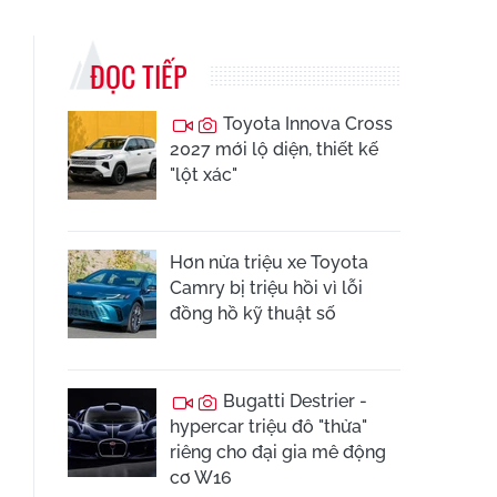
ĐỌC TIẾP
Toyota Innova Cross
2027 mới lộ diện, thiết kế
"lột xác"
Hơn nửa triệu xe Toyota
Camry bị triệu hồi vì lỗi
đồng hồ kỹ thuật số
Bugatti Destrier -
hypercar triệu đô "thửa"
riêng cho đại gia mê động
cơ W16