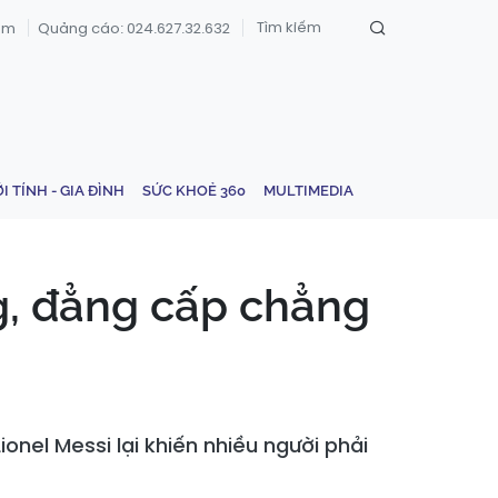
om
Quảng cáo: 024.627.32.632
ỚI TÍNH - GIA ĐÌNH
SỨC KHOẺ 360
MULTIMEDIA
ng, đẳng cấp chẳng
onel Messi lại khiến nhiều người phải