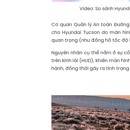
Video: So sánh Hyund
Cơ quan Quản lý An toàn Đường 
cho Hyundai Tucson do màn hìn
quan trọng (như đồng hồ tốc độ 
Nguyên nhân cụ thể nằm ở sự c
trên kính lái (HUD), khiến màn hì
hành, đồng thời gây ra tình trạng