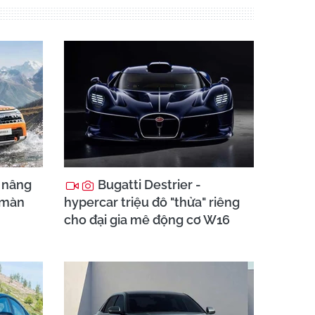
 nâng
Bugatti Destrier -
 màn
hypercar triệu đô "thửa" riêng
cho đại gia mê động cơ W16