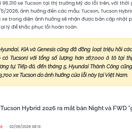
96.310 xe Tucson tại thị trường Mỹ do lỗi trên, với thời 
/5/2026, ảnh hưởng đến các mẫu: Tucson, Tucson Hybri
ác xe trong diện ảnh hưởng sẽ nhận được bản cập nhật 
 lý để khắc phục lỗi hoàn toàn.
Hyundai, KIA và Genesis cũng đã đồng loạt triệu hồi cá
có Tucson) với tổng số lượng hơn 167.000 ô tô tại th
ơng tự. Tiếp đó, đến tháng 5, Hyundai Thành Công cũn
n 3.700 xe Tucson do ảnh hưởng của lỗi này tại Việt Nam.
Tucson Hybrid 2026 ra mắt bản Night và FWD "
02/06/2026 08:13
hệ