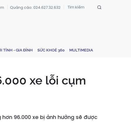
om
Quảng cáo: 024.627.32.632
ỚI TÍNH - GIA ĐÌNH
SỨC KHOẺ 360
MULTIMEDIA
6.000 xe lỗi cụm
g hơn 96.000 xe bị ảnh hưởng sẽ được