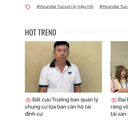
#Hyundai Tucson bị triệu hồi
#Hyundai Tuc
HOT TREND
Bắt cựu Trưởng ban quản lý
Đại 
chung cư lừa bán căn hộ tái
ràng về
định cư
tài sản