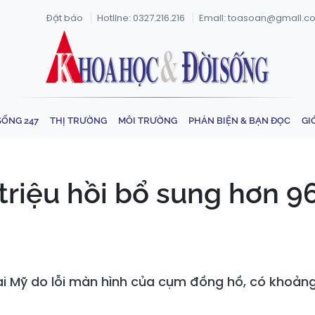
Đặt báo
Hotline: 0327.216.216
Email: toasoan@gmail.c
SỐNG 247
THỊ TRƯỜNG
MÔI TRƯỜNG
PHẢN BIỆN & BẠN ĐỌC
GI
triệu hồi bổ sung hơn 9
 tại Mỹ do lỗi màn hình của cụm đồng hồ, có khoản