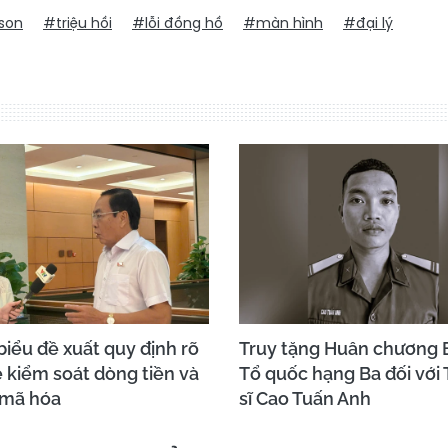
son
#triệu hồi
#lỗi đồng hồ
#màn hình
#đại lý
biểu đề xuất quy định rõ
Truy tặng Huân chương 
 kiểm soát dòng tiền và
Tổ quốc hạng Ba đối với
 mã hóa
sĩ Cao Tuấn Anh