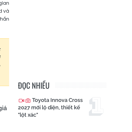
gian
d và
phần
c
ị
g
ĐỌC NHIỀU
Toyota Innova Cross
2027 mới lộ diện, thiết kế
giá
"lột xác"