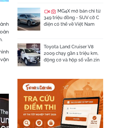
MG4X mở bán chỉ từ
349 triệu đồng - SUV cỡ C
dành
điện có thể về Việt Nam
toàn
n.
Toyota Land Cruiser V8
hình
2009 chạy gần 1 triệu km,
 vận
động cơ và hộp số vẫn zin