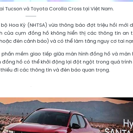
ai Tucson và Toyota Corolla Cross tại Việt Nam.
bộ Hoa Kỳ (NHTSA) vừa thông báo đợt triệu hồi mới 
h của cụm đồng hồ không hiển thị các thông tin an 
hoặc đèn cảnh báo) và có thể làm tăng nguy cơ tai nạ
ố phần mềm giao tiếp giữa màn hình đồng hồ và màn 
nh đồng hồ có thể khởi động lại đột ngột trong quá trình
 thiếu đi các thông tin và đèn báo quan trọng.