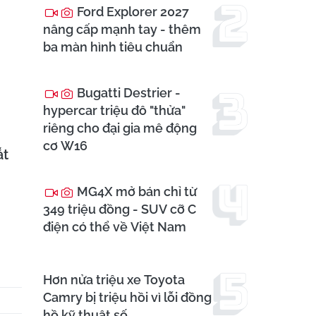
Ford Explorer 2027
nâng cấp mạnh tay - thêm
ba màn hình tiêu chuẩn
Bugatti Destrier -
hypercar triệu đô "thửa"
riêng cho đại gia mê động
cơ W16
ắt
MG4X mở bán chỉ từ
349 triệu đồng - SUV cỡ C
điện có thể về Việt Nam
Hơn nửa triệu xe Toyota
Camry bị triệu hồi vì lỗi đồng
hồ kỹ thuật số