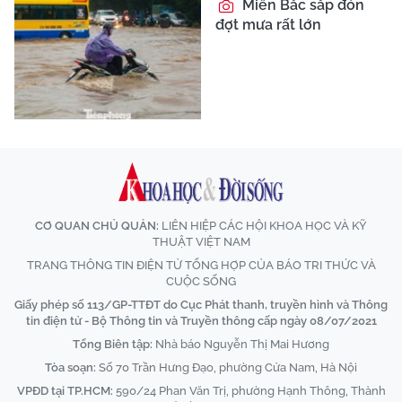
Miền Bắc sắp đón
đợt mưa rất lớn
CƠ QUAN CHỦ QUẢN:
LIÊN HIỆP CÁC HỘI KHOA HỌC VÀ KỸ
THUẬT VIỆT NAM
TRANG THÔNG TIN ĐIỆN TỬ TỔNG HỢP CỦA BÁO TRI THỨC VÀ
CUỘC SỐNG
Giấy phép số 113/GP-TTĐT do Cục Phát thanh, truyền hình và Thông
tin điện tử - Bộ Thông tin và Truyền thông cấp ngày 08/07/2021
Tổng Biên tập:
Nhà báo Nguyễn Thị Mai Hương
Tòa soạn:
Số 70 Trần Hưng Đạo, phường Cửa Nam, Hà Nội
VPĐD tại TP.HCM:
590/24 Phan Văn Trị, phường Hạnh Thông, Thành