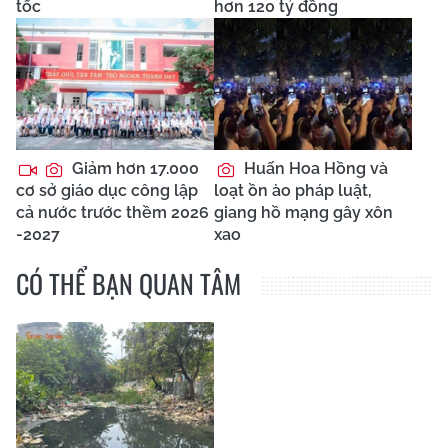
tốc
hơn 120 tỷ đồng
Giảm hơn 17.000
Huấn Hoa Hồng và
cơ sở giáo dục công lập
loạt ồn ào pháp luật,
cả nước trước thềm 2026
giang hồ mạng gây xôn
-2027
xao
CÓ THỂ BẠN QUAN TÂM