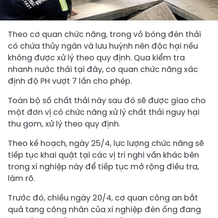
Lực lượng chức năng kiểm tra hầm chứa chất thải bên trong xí nghiệp bóng đèn Điện Quang. (Ảnh: Công an tỉnh Đồng Nai).
Theo cơ quan chức năng, trong vỏ bóng đèn thải
có chứa thủy ngân và lưu huỳnh nên độc hại nếu
không được xử lý theo quy định. Qua kiểm tra
nhanh nước thải tại đây, cơ quan chức năng xác
định độ PH vượt 7 lần cho phép.
Toàn bộ số chất thải này sau đó sẽ được giao cho
một đơn vị có chức năng xử lý chất thải nguy hại
thu gom, xử lý theo quy định.
Theo kế hoạch, ngày 25/4, lực lượng chức năng sẽ
tiếp tục khai quật tại các vị trí nghi vấn khác bên
trong xí nghiệp này để tiếp tục mở rộng điều tra,
làm rõ.
Trước đó, chiều ngày 20/4, cơ quan công an bắt
quả tang công nhân của xí nghiệp đèn ống đang