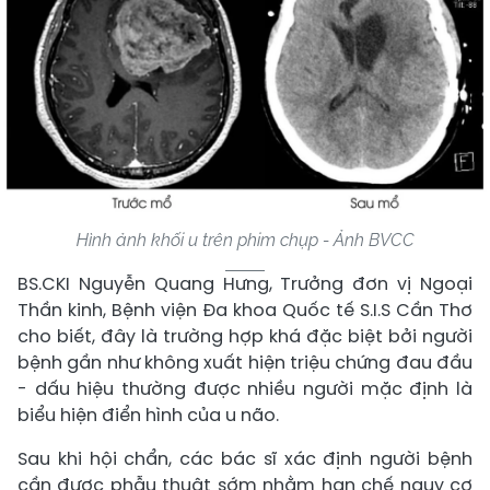
Hình ảnh khối u trên phim chụp - Ảnh BVCC
BS.CKI Nguyễn Quang Hưng, Trưởng đơn vị Ngoại
Thần kinh, Bệnh viện Đa khoa Quốc tế S.I.S Cần Thơ
cho biết, đây là trường hợp khá đặc biệt bởi người
bệnh gần như không xuất hiện triệu chứng đau đầu
- dấu hiệu thường được nhiều người mặc định là
biểu hiện điển hình của u não.
Sau khi hội chẩn, các bác sĩ xác định người bệnh
cần được phẫu thuật sớm nhằm hạn chế nguy cơ