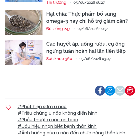
Thị trường
05/06/2026 06:27
Hạt chia: Thực phẩm bổ sung
omega-3 hay chỉ hỗ trợ giảm cân?
Đời sống 247
07/06/2026 00:32
Cao huyết áp, uống rượu, cụ ông
ngừng tuần hoàn hai lần liên tiếp
Sức khoẻ 360
05/06/2026 03:07
#Phát hiện sớm u não
#Triệu chứng u não không điển hình
#Phẫu thuật u não an toàn
#Dấu hiệu nhận biết bệnh thần kinh
#Ảnh hưởng của u não đến chức năng thần kinh