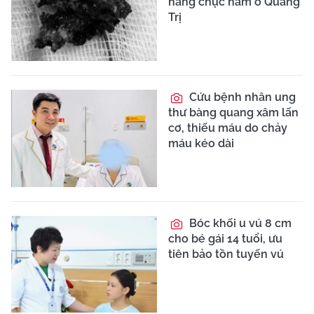
hàng chục năm ở Quảng
Trị
Cứu bệnh nhân ung
thư bàng quang xâm lấn
cơ, thiếu máu do chảy
máu kéo dài
Bóc khối u vú 8 cm
cho bé gái 14 tuổi, ưu
tiên bảo tồn tuyến vú