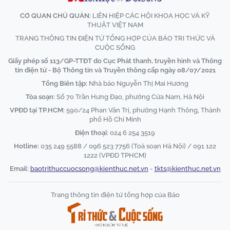
CƠ QUAN CHỦ QUẢN:
LIÊN HIỆP CÁC HỘI KHOA HỌC VÀ KỸ
THUẬT VIỆT NAM
TRANG THÔNG TIN ĐIỆN TỬ TỔNG HỢP CỦA BÁO TRI THỨC VÀ
CUỘC SỐNG
Giấy phép số 113/GP-TTĐT do Cục Phát thanh, truyền hình và Thông
tin điện tử - Bộ Thông tin và Truyền thông cấp ngày 08/07/2021
Tổng Biên tập:
Nhà báo Nguyễn Thị Mai Hương
Tòa soạn:
Số 70 Trần Hưng Đạo, phường Cửa Nam, Hà Nội
VPĐD tại TP.HCM:
590/24 Phan Văn Trị, phường Hạnh Thông, Thành
phố Hồ Chí Minh
Điện thoại:
024 6 254 3519
Hotline:
035 249 5588 / 096 523 7756 (Toà soạn Hà Nội) / 091 122
1222 (VPĐD TPHCM)
Email:
baotrithuccuocsong@kienthuc.net.vn
-
tkts@kienthuc.net.vn
Trang thông tin điện tử tổng hợp của Báo