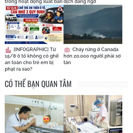
trong hoạt động xuất bản
dịch đáng ngờ
[INFOGRAPHIC] Từ
Cháy rừng ở Canada
15/8 ô tô không có ghế
hơn 20.000 người phải sơ
an toàn cho trẻ em bị
tán
phạt ra sao?
CÓ THỂ BẠN QUAN TÂM