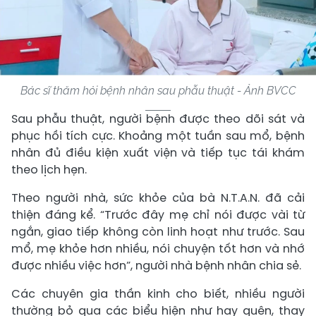
Bác sĩ thăm hỏi bệnh nhân sau phẫu thuật - Ảnh BVCC
Sau phẫu thuật, người bệnh được theo dõi sát và
phục hồi tích cực. Khoảng một tuần sau mổ, bệnh
nhân đủ điều kiện xuất viện và tiếp tục tái khám
theo lịch hẹn.
Theo người nhà, sức khỏe của bà N.T.A.N. đã cải
thiện đáng kể. “Trước đây mẹ chỉ nói được vài từ
ngắn, giao tiếp không còn linh hoạt như trước. Sau
mổ, mẹ khỏe hơn nhiều, nói chuyện tốt hơn và nhớ
được nhiều việc hơn”, người nhà bệnh nhân chia sẻ.
Các chuyên gia thần kinh cho biết, nhiều người
thường bỏ qua các biểu hiện như hay quên, thay