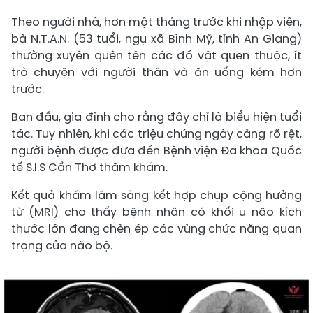
Theo người nhà, hơn một tháng trước khi nhập viện,
bà N.T.A.N. (53 tuổi, ngụ xã Bình Mỹ, tỉnh An Giang)
thường xuyên quên tên các đồ vật quen thuộc, ít
trò chuyện với người thân và ăn uống kém hơn
trước.
Ban đầu, gia đình cho rằng đây chỉ là biểu hiện tuổi
tác. Tuy nhiên, khi các triệu chứng ngày càng rõ rệt,
người bệnh được đưa đến Bệnh viện Đa khoa Quốc
tế S.I.S Cần Thơ thăm khám.
Kết quả khám lâm sàng kết hợp chụp cộng hưởng
từ (MRI) cho thấy bệnh nhân có khối u não kích
thước lớn đang chèn ép các vùng chức năng quan
trọng của não bộ.