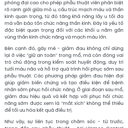
phóng đại cao cho phép phẫu thuật viên phân biệt
rõ ranh giới giữa mô u, cấu trúc mạch máu và thần
kinh quan trọng, từ đó tăng khả năng lấy u tối đa
mà vẫn bảo tồn chức năng thần kinh. Đây là yếu tố
đặc biệt quan trọng đối với các khối u nằm gần
vùng thần kinh chức năng và mạch máu lớn.
Bên cạnh đó, gây mê - giảm đau không chỉ dừng
lại ở việc “giữ an toàn” trong mổ, mà còn đóng vai
trò chủ động trong kiểm soát huyết động, duy trì
tưới máu não và hỗ trợ quá trình hồi phục sớm sau
phẫu thuật. Các phương pháp giảm đau hiện đại
giúp giảm biến chứng và tạo điều kiện để bệnh
nhân sớm phục hồi chức năng. Ở giai đoạn sau mổ,
giảm đau hiệu quả và kết hợp với phục hồi chức
năng sớm được xem là “mắt xích” không thể thiếu
để tối ưu hóa kết quả điều trị.
Như vậy, sự liên tục trong chăm sóc - từ trước,