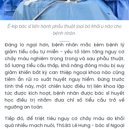
Ê-kíp bác sĩ tiến hành phẫu thuật loại bỏ khối u não cho
bệnh nhân.
Đáng lo ngại hơn, bệnh nhân mắc kèm bệnh lý
giảm tiểu cầu tự miễn - yếu tố làm tăng nguy cơ
chảy máu nghiêm trọng trong và sau phẫu thuật.
Số lượng tiểu cầu thấp, khả năng đông máu bị suy
giảm khiến bất kỳ can thiệp ngoại khoa nào cũng
tiềm ẩn rủi ro xuất huyết nguy hiểm. Đứng trước
tình thế này, một chiến lược điều trị liên khoa lập
tức được kích hoạt, bệnh nhân được bác sĩ huyết
học điều trị nhằm đưa chỉ số tiểu cầu trở về
ngưỡng an toàn.
Tiếp đó, để triệt tiêu nguy cơ chảy máu do khối
quá nhiều mạch nuôi, ThS.BS Lê Hưng - bác sĩ Ngoại