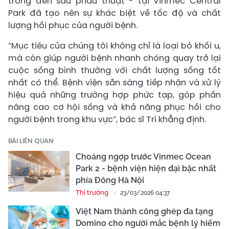
trong đến sau phẫu thuật - tại Vinmec Central
Park đã tạo nên sự khác biệt về tốc độ và chất
lượng hồi phục của người bệnh.
“Mục tiêu của chúng tôi không chỉ là loại bỏ khối u,
mà còn giúp người bệnh nhanh chóng quay trở lại
cuộc sống bình thường với chất lượng sống tốt
nhất có thể. Bệnh viện sẵn sàng tiếp nhận và xử lý
hiệu quả những trường hợp phức tạp, góp phần
nâng cao cơ hội sống và khả năng phục hồi cho
người bệnh trong khu vực”, bác sĩ Trí khẳng định. ​
BÀI LIÊN QUAN
Choáng ngợp trước Vinmec Ocean
Park 2 - bệnh viện hiện đại bậc nhất
phía Đông Hà Nội
Thị trường
23/03/2026 04:37
Việt Nam thành công ghép đa tạng
Domino cho người mắc bệnh lý hiếm