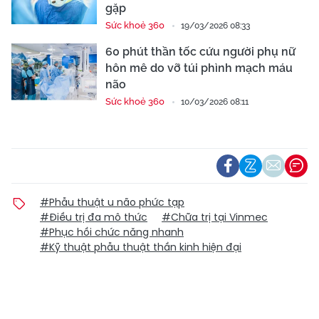
gặp
Sức khoẻ 360
19/03/2026 08:33
60 phút thần tốc cứu người phụ nữ
hôn mê do vỡ túi phình mạch máu
não
Sức khoẻ 360
10/03/2026 08:11
#Phẫu thuật u não phức tạp
#Điều trị đa mô thức
#Chữa trị tại Vinmec
#Phục hồi chức năng nhanh
#Kỹ thuật phẫu thuật thần kinh hiện đại