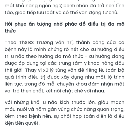
mất khả năng ngôn ngữ, bệnh nhân đã trở nên tỉnh
táo, giao tiếp lưu loát và có thể vận động tự chủ.
Hồi phục ấn tượng nhờ phác đồ điều trị đa mô
thức
Theo ThS.BS Trương Văn Trí, thành công của ca
bệnh này là minh chứng rõ nét cho xu hướng điều
trị u não theo hướng đa mô thức - xu hướng đang
được áp dụng tại các trung tâm y khoa hàng đầu
thế giới. Thay vì xử lý từng vấn đề riêng lẻ, toàn bộ
quá trình điều trị được xây dựng như một lộ trình
liên tục, trong đó mỗi chuyên khoa đảm nhận một
vai trò then chốt, kết nối chặt chẽ với nhau.
Với những khối u não kích thước lớn, giàu mạch
máu nuôi và nằm gần vùng chức năng quan trọng,
kèm theo bệnh nền, sự phối hợp toàn diện là điều
kiện tiên quyết.