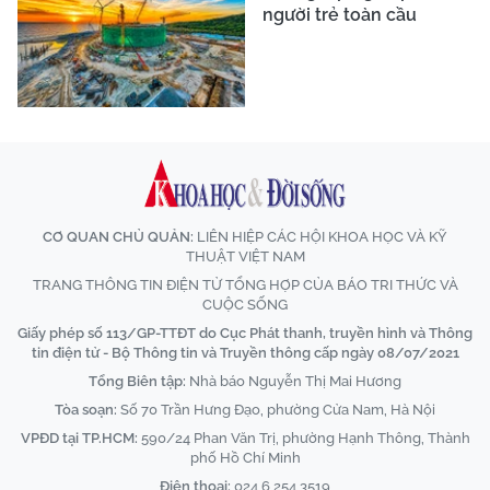
người trẻ toàn cầu
CƠ QUAN CHỦ QUẢN:
LIÊN HIỆP CÁC HỘI KHOA HỌC VÀ KỸ
THUẬT VIỆT NAM
TRANG THÔNG TIN ĐIỆN TỬ TỔNG HỢP CỦA BÁO TRI THỨC VÀ
CUỘC SỐNG
Giấy phép số 113/GP-TTĐT do Cục Phát thanh, truyền hình và Thông
tin điện tử - Bộ Thông tin và Truyền thông cấp ngày 08/07/2021
Tổng Biên tập:
Nhà báo Nguyễn Thị Mai Hương
Tòa soạn:
Số 70 Trần Hưng Đạo, phường Cửa Nam, Hà Nội
VPĐD tại TP.HCM:
590/24 Phan Văn Trị, phường Hạnh Thông, Thành
phố Hồ Chí Minh
Điện thoại:
024 6 254 3519