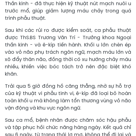
Thần kinh - đã thực hiện kỹ thuật nút mạch nuôi u
trước mổ, giúp giảm lượng máu chảy trong quá
trình phẫu thuật.
Sau khi các rủi ro được kiểm soát, ca phẫu thuật
được ThS.BS Trương Văn Trí - Trưởng khoa Ngoại
thần kinh - và ê-kíp tiến hành. Khối u lớn chèn ép
vào vỏ não phụ trách ngôn ngữ, mạch máu lớn và
xô đẩy thân não, đồng thời có xu hướng chảy máu
nhiều, khiến việc bóc tách trở nên đặc biệt khó
khăn.
Trải qua 5 giờ đồng hồ căng thẳng, nhờ sự hỗ trợ
của kỹ thuật vi phẫu tinh vi, ê-kíp đã loại bỏ hoàn
toàn khối u mà không làm tổn thương vùng vỏ não
vận động và khu vực ngôn ngữ.
Sau ca mổ, bệnh nhân được chăm sóc hậu phẫu
và tập phục hồi chức năng hàng ngày. Kết quả chỉ
sau 6 ngày, từ trạng thái lơ mơ, không thể đi lại và