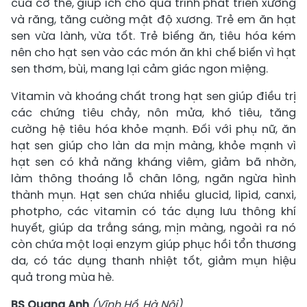
của cơ thể, giúp ích cho quá trình phát triển xương
và răng, tăng cường mật độ xương. Trẻ em ăn hạt
sen vừa lành, vừa tốt. Trẻ biếng ăn, tiêu hóa kém
nên cho hạt sen vào các món ăn khi chế biến vì hạt
sen thơm, bùi, mang lại cảm giác ngon miệng.
Vitamin và khoáng chất trong hạt sen giúp điều trị
các chứng tiêu chảy, nôn mửa, khó tiêu, tăng
cường hệ tiêu hóa khỏe mạnh. Đối với phụ nữ, ăn
hạt sen giúp cho làn da mịn màng, khỏe mạnh vì
hạt sen có khả năng kháng viêm, giảm bã nhờn,
làm thông thoáng lỗ chân lông, ngăn ngừa hình
thành mụn. Hạt sen chứa nhiều glucid, lipid, canxi,
photpho, các vitamin có tác dụng lưu thông khí
huyết, giúp da trắng sáng, mịn màng, ngoài ra nó
còn chứa một loại enzym giúp phục hồi tổn thương
da, có tác dụng thanh nhiệt tốt, giảm mụn hiệu
quả trong mùa hè.
BS Quang Anh
(Vĩnh Hồ, Hà Nội)