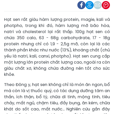
Hạt sen rất giàu hàm lượng protein, magie, kali và
photpho, trong khi đó, hàm lượng mỡ bão hòa,
natri và cholesterol lại rất thấp. 100g hạt sen có
chứa 350 calo, 63 - 68g carbohydrate, 17 - 18g
protein nhưng chỉ có 1,9 - 2,5g mỡ, còn lại là các
thành phần khác như nước (13%), khoáng chất (chủ
yếu là natri, kali, canxi, photpho). Hạt sen cung cấp
một lượng lớn protein chất lượng cao, ngoài ra còn
giàu chất xơ, không chứa đường nên tốt cho sức
khỏe.
Theo Đông y, hạt sen không chỉ là món ăn ngon, bổ
mà còn là vị thuốc quý, có tác dụng dưỡng tâm an
thần, ích thận, bổ tỳ, chữa di tinh, mộng tinh, tiêu
chảy, mất ngủ, chậm tiêu, đầy bụng, ăn kém, chữa
khát do sốt cao, mất nước… Nghiên cứu gần đây