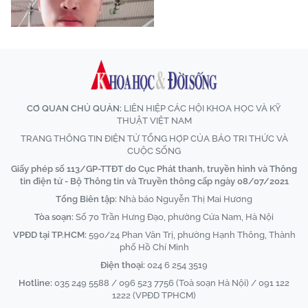
CƠ QUAN CHỦ QUẢN:
LIÊN HIỆP CÁC HỘI KHOA HỌC VÀ KỸ
THUẬT VIỆT NAM
TRANG THÔNG TIN ĐIỆN TỬ TỔNG HỢP CỦA BÁO TRI THỨC VÀ
CUỘC SỐNG
Giấy phép số 113/GP-TTĐT do Cục Phát thanh, truyền hình và Thông
tin điện tử - Bộ Thông tin và Truyền thông cấp ngày 08/07/2021
Tổng Biên tập:
Nhà báo Nguyễn Thị Mai Hương
Tòa soạn:
Số 70 Trần Hưng Đạo, phường Cửa Nam, Hà Nội
VPĐD tại TP.HCM:
590/24 Phan Văn Trị, phường Hạnh Thông, Thành
phố Hồ Chí Minh
Điện thoại:
024 6 254 3519
Hotline:
035 249 5588 / 096 523 7756 (Toà soạn Hà Nội) / 091 122
1222 (VPĐD TPHCM)