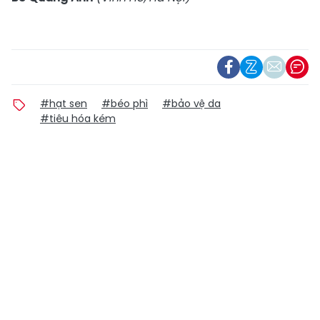
#hạt sen
#béo phì
#bảo vệ da
#tiêu hóa kém