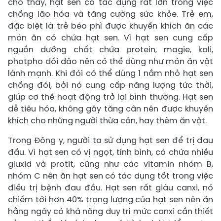
cho thấy, hạt sen có tác dụng rất lớn trong việc
chống lão hóa và tăng cường sức khỏe. Trẻ em,
đặc biệt là trẻ béo phì được khuyến khích ăn các
món ăn có chứa hạt sen. Vì hạt sen cung cấp
nguồn dưỡng chất chứa protein, magie, kali,
photpho dồi dào nên có thể dùng như món ăn vặt
lành mạnh. Khi đói có thể dùng 1 nắm nhỏ hạt sen
chống đói, bởi nó cung cấp năng lượng tức thời,
giúp cơ thế hoạt động trở lại bình thường. Hạt sen
dễ tiêu hóa, không gây tăng cân nên được khuyến
khích cho những người thừa cân, hay thèm ăn vặt.
Trong Đông y, người ta sử dụng hạt sen để trị đau
đầu. Vì hạt sen có vị ngọt, tính bình, có chứa nhiều
gluxid và protit, cũng như các vitamin nhóm B,
nhóm C nên ăn hạt sen có tác dụng tốt trong việc
điều trị bệnh đau đầu. Hạt sen rất giàu canxi, nó
chiếm tới hơn 40% trọng lượng của hạt sen nên ăn
hằng ngày có khả năng duy trì mức canxi cần thiết