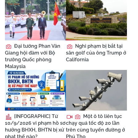
Đại tướng Phan Văn
Nghi phạm bị bắt tại
Giang hội đàm với Bộ
sân golf của ông Trump ở
trưởng Quốc phòng
California
Malaysia
[INFOGRAPHIC] Từ
Một ô tô liên tục
10/9/2026 vi phạm hồ sơ
chạy quá tốc độ 20 lần
hưởng BHXH, BHTN bị xử
trên cùng tuyến đường ở
phạt thế nào?
Phú Thọ