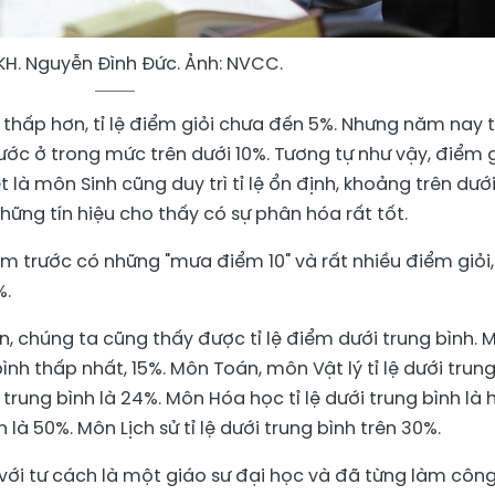
KH. Nguyễn Đình Đức. Ảnh: NVCC.
thấp hơn, tỉ lệ điểm giỏi chưa đến 5%. Nhưng năm nay tỉ
ớc ở trong mức trên dưới 10%. Tương tự như vậy, điểm g
t là môn Sinh cũng duy trì tỉ lệ ổn định, khoảng trên dướ
những tín hiệu cho thấy có sự phân hóa rất tốt.
m trước có những "mưa điểm 10" và rất nhiều điểm giỏi, 
%.
lên, chúng ta cũng thấy được tỉ lệ điểm dưới trung bình. 
ình thấp nhất, 15%. Môn Toán, môn Vật lý tỉ lệ dưới trun
i trung bình là 24%. Môn Hóa học tỉ lệ dưới trung bình là 
nh là 50%. Môn Lịch sử tỉ lệ dưới trung bình trên 30%.
, với tư cách là một giáo sư đại học và đã từng làm côn