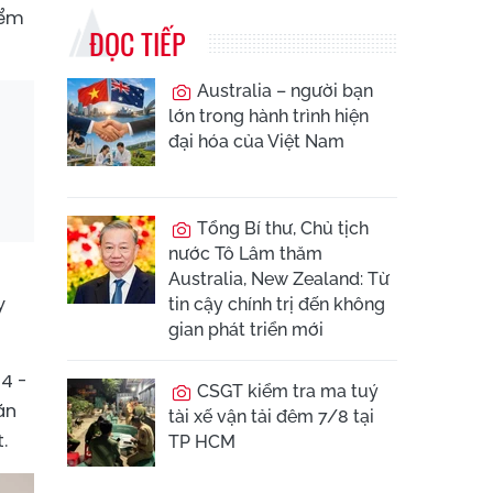
iểm
ĐỌC TIẾP
Australia – người bạn
lớn trong hành trình hiện
đại hóa của Việt Nam
Tổng Bí thư, Chủ tịch
nước Tô Lâm thăm
Australia, New Zealand: Từ
y
tin cậy chính trị đến không
gian phát triển mới
64 -
CSGT kiểm tra ma tuý
ăn
tài xế vận tải đêm 7/8 tại
.
TP HCM