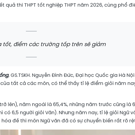
ết quả thi THPT tốt nghiệp THPT năm 2026, cùng phổ đ
 tốt, điểm các trường tốp trên sẽ giảm
sống
, GS.TSKH. Nguyễn Đình Đức, Đại học Quốc gia Hà Nội
của tất cả các môn, có thể thấy tỉ lệ điểm giỏi năm na
7 trở lên), năm ngoái là 65,4%, những năm trước cũng là 
ì có 6,5 người giỏi Văn). Nhưng năm nay, tỉ lệ giỏi Ngữ v
 hóa đề thi môn Ngữ văn đã có sự chuyển biến rất rõ rệt