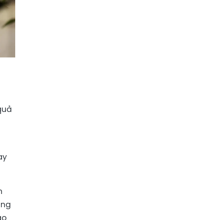
n
quả
ạy
n
ơng
áo