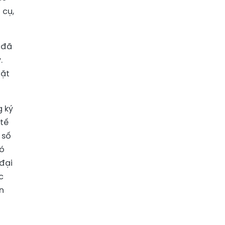
 cụ,
 đã
.
đặt
g ký
 tế
 số
đó
đại
c
ần