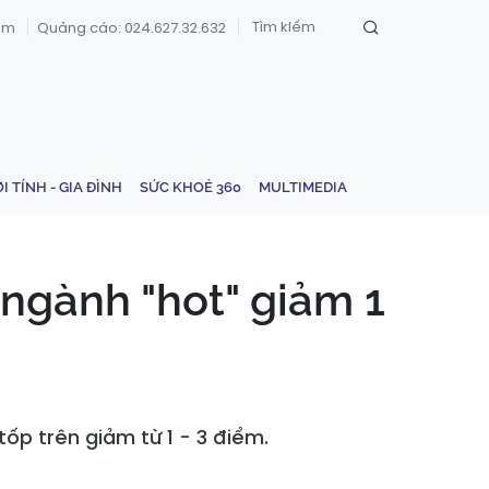
om
Quảng cáo: 024.627.32.632
ỚI TÍNH - GIA ĐÌNH
SỨC KHOẺ 360
MULTIMEDIA
ngành "hot" giảm 1
ốp trên giảm từ 1 - 3 điểm.