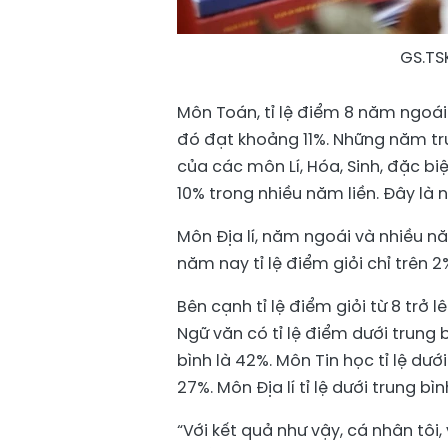
GS.TS
Môn Toán, tỉ lệ điểm 8 năm ngoái 
đó đạt khoảng 11%. Những năm trư
của các môn Lí, Hóa, Sinh, đặc biệ
10% trong nhiều năm liền. Đây là 
Môn Địa lí, năm ngoái và nhiều nă
năm nay tỉ lệ điểm giỏi chỉ trên 2
Bên cạnh tỉ lệ điểm giỏi từ 8 trở 
Ngữ văn có tỉ lệ điểm dưới trung b
bình là 42%. Môn Tin học tỉ lệ dướ
27%. Môn Địa lí tỉ lệ dưới trung bì
“Với kết quả như vậy, cá nhân tôi