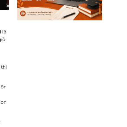
 lệ
iỏi
i
thì
Môn
g
hơn
g