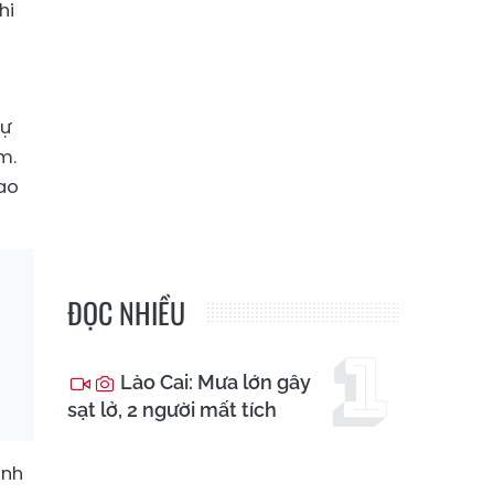
hi
dự
m.
dao
ĐỌC NHIỀU
Lào Cai: Mưa lớn gây
sạt lở, 2 người mất tích
ánh