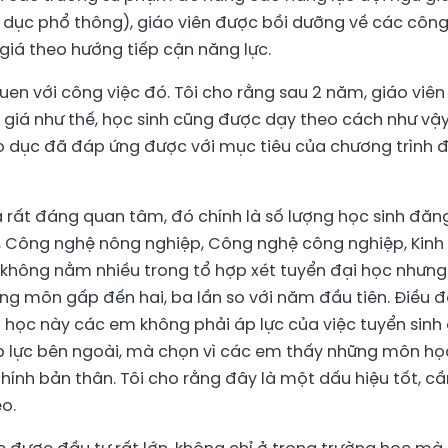
o dục phổ thông), giáo viên được bồi dưỡng về các công
iá theo hướng tiếp cận năng lực.
uen với công việc đó. Tôi cho rằng sau 2 năm, giáo viên
 giá như thế, học sinh cũng được dạy theo cách như vậy
o dục đã đáp ứng được với mục tiêu của chương trình 
và rất đáng quan tâm, đó chính là số lượng học sinh đăn
, Công nghệ nông nghiệp, Công nghệ công nghiệp, Kinh
 không nằm nhiều trong tổ hợp xét tuyển đại học nhưng
ững môn gấp đến hai, ba lần so với năm đầu tiên. Điều 
 học này các em không phải áp lực của việc tuyển sinh 
áp lực bên ngoài, mà chọn vì các em thấy những môn họ
 chính bản thân. Tôi cho rằng đây là một dấu hiệu tốt, c
o.