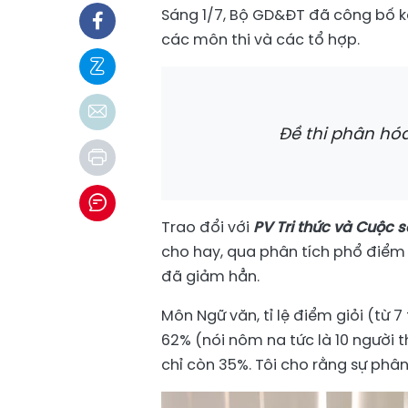
Sáng 1/7, Bộ GD&ĐT đã công bố k
các môn thi và các tổ hợp.
Đề thi phân hóa
Trao đổi với
PV Tri thức và Cuộc 
cho hay, qua phân tích phổ điểm 
đã giảm hẳn.
Môn Ngữ văn, tỉ lệ điểm giỏi (từ 
62% (nói nôm na tức là 10 người th
chỉ còn 35%. Tôi cho rằng sự phân