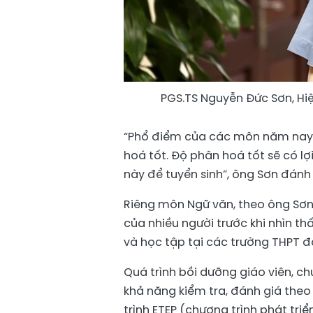
PGS.TS Nguyễn Đức Sơn, Hi
“Phổ điểm của các môn năm nay 
hoá tốt. Độ phân hoá tốt sẽ có l
này để tuyển sinh”, ông Sơn đánh 
Riêng môn Ngữ văn, theo ông Sơn
của nhiều người trước khi nhìn t
và học tập tại các trường THPT đ
Quá trình bồi dưỡng giáo viên, c
khả năng kiểm tra, đánh giá theo n
trình ETEP (chương trình phát tr