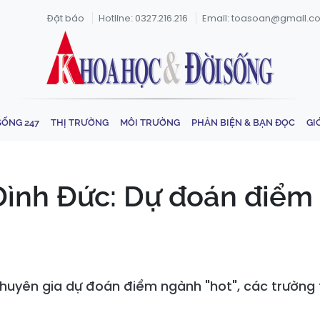
Đặt báo
Hotline: 0327.216.216
Email: toasoan@gmail.c
SỐNG 247
THỊ TRƯỜNG
MÔI TRƯỜNG
PHẢN BIỆN & BẠN ĐỌC
GI
ình Đức: Dự đoán điểm 
huyên gia dự đoán điểm ngành "hot", các trường t