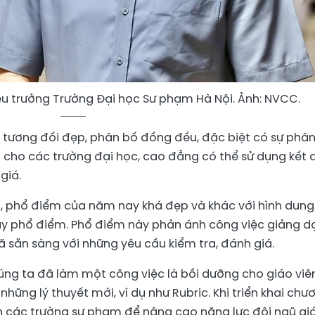
ệu trưởng Trường Đại học Sư phạm Hà Nội. Ảnh: NVCC.
tương đối đẹp, phân bố đồng đều, đặc biệt có sự phâ
ợi cho các trường đại học, cao đẳng có thể sử dụng kết 
giá.
, phổ điểm của năm nay khá đẹp và khác với hình dung
hấy phổ điểm. Phổ điểm này phản ánh công việc giảng d
ã sẵn sàng với những yêu cầu kiểm tra, đánh giá.
húng ta đã làm một công việc là bồi dưỡng cho giáo viê
hững lý thuyết mới, ví dụ như Rubric. Khi triển khai chư
iển các trường sư phạm để nâng cao năng lực đội ngũ gi