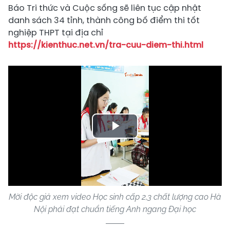
Báo Tri thức và Cuộc sống sẽ liên tục cập nhật
danh sách 34 tỉnh, thành công bố điểm thi tốt
nghiệp THPT tại địa chỉ
https://kienthuc.net.vn/tra-cuu-diem-thi.html
Play
Video
Mời độc giả xem video Học sinh cấp 2,3 chất lượng cao Hà
Nội phải đạt chuẩn tiếng Anh ngang Đại học