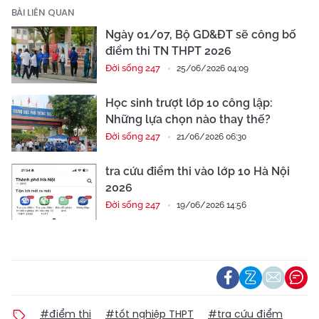
BÀI LIÊN QUAN
Ngày 01/07, Bộ GD&ĐT sẽ công bố
điểm thi TN THPT 2026
Đời sống 247
25/06/2026 04:09
Học sinh trượt lớp 10 công lập:
Những lựa chọn nào thay thế?
Đời sống 247
21/06/2026 06:30
tra cứu điểm thi vào lớp 10 Hà Nội
2026
Đời sống 247
19/06/2026 14:56
#điểm thi
#tốt nghiệp THPT
#tra cứu điểm