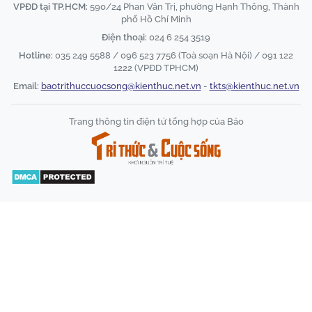
VPĐD tại TP.HCM:
590/24 Phan Văn Trị, phường Hạnh Thông, Thành
phố Hồ Chí Minh
Điện thoại:
024 6 254 3519
Hotline:
035 249 5588 / 096 523 7756 (Toà soạn Hà Nội) / 091 122
1222 (VPĐD TPHCM)
Email:
baotrithuccuocsong@kienthuc.net.vn
-
tkts@kienthuc.net.vn
Trang thông tin điện tử tổng hợp của Báo