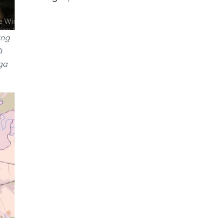
ợng
à
ga