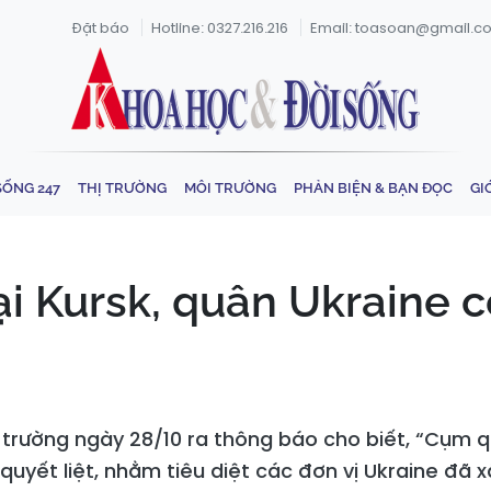
Đặt báo
Hotline: 0327.216.216
Email: toasoan@gmail.c
SỐNG 247
THỊ TRƯỜNG
MÔI TRƯỜNG
PHẢN BIỆN & BẠN ĐỌC
GI
tại Kursk, quân Ukraine 
trường ngày 28/10 ra thông báo cho biết, “Cụm q
quyết liệt, nhằm tiêu diệt các đơn vị Ukraine đã 