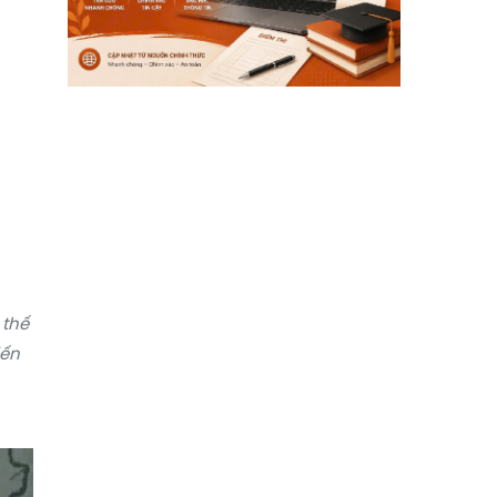
 thế
iến