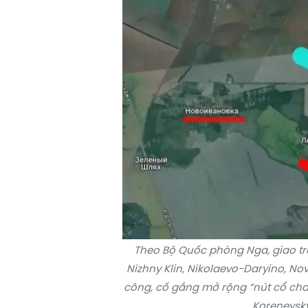
Theo Bộ Quốc phòng Nga, giao tra
Nizhny Klin, Nikolaevo-Daryino, No
công, cố gắng mở rộng “nút cổ cha
Korenevsk