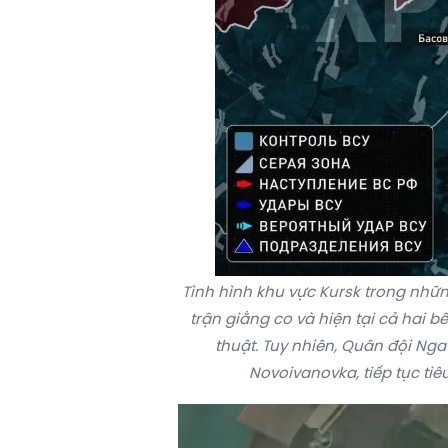
Tình hình khu vực Kursk trong nhữ
trận giằng co và hiện tại cả hai 
thuật. Tuy nhiên,
Quân đội Nga
Novoivanovka, tiếp tục ti