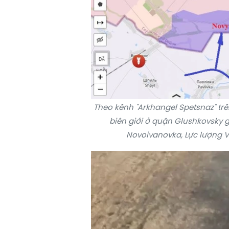
Theo kênh "Arkhangel Spetsnaz" tr
biên giới ở quận Glushkovsky gầ
Novoivanovka, Lực lượng Vũ