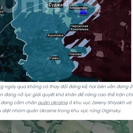
ng ngày qua không có thay đổi đáng kể, hai bên vẫn đang ở
bên đang nỗ lực giải quyết khó khăn để nâng cao thế trận ch
đang cầm chân
quân Ukraine
ở khu vực Zeleny Shlyakh và
êu diệt nhóm quân Ukraine trong khu vực rừng Olginsky.