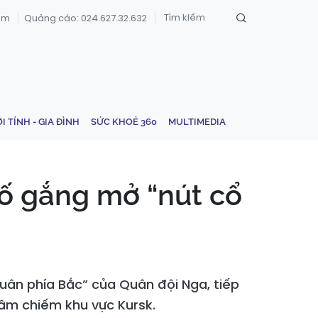
om
Quảng cáo: 024.627.32.632
ỚI TÍNH - GIA ĐÌNH
SỨC KHOẺ 360
MULTIMEDIA
cố gắng mở “nút cổ
uân phía Bắc” của Quân đội Nga, tiếp
xâm chiếm khu vực Kursk.