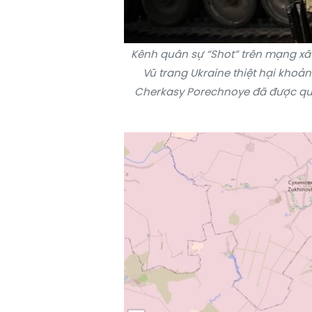
Kênh quân sự “Shot” trên mạng xã 
Vũ trang Ukraine thiệt hại kho
Cherkasy Porechnoye đã được quâ