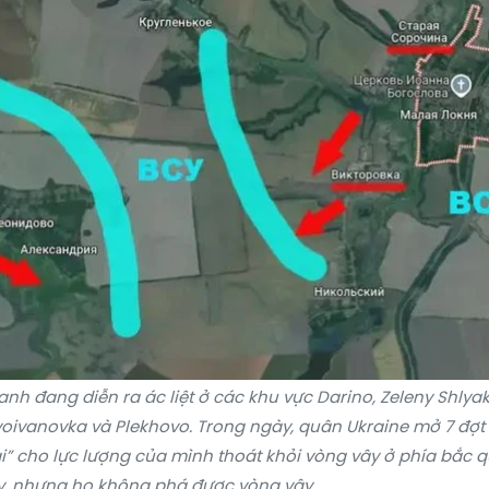
nh đang diễn ra ác liệt ở các khu vực Darino, Zeleny Shlyak
voivanovka và Plekhovo. Trong ngày, quân Ukraine mở 7 đợt
i” cho lực lượng của mình thoát khỏi vòng vây ở phía bắc 
y, nhưng họ không phá được vòng vây.