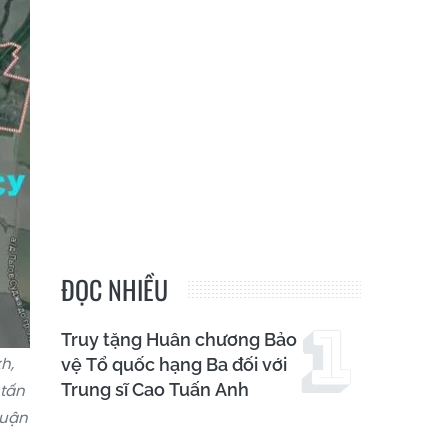
ĐỌC NHIỀU
Truy tặng Huân chương Bảo
h,
vệ Tổ quốc hạng Ba đối với
Trung sĩ Cao Tuấn Anh
 tấn
quận