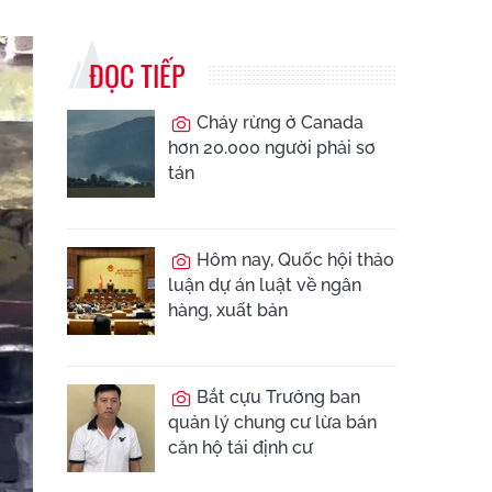
ĐỌC TIẾP
Cháy rừng ở Canada
hơn 20.000 người phải sơ
tán
Hôm nay, Quốc hội thảo
luận dự án luật về ngân
hàng, xuất bản
Bắt cựu Trưởng ban
quản lý chung cư lừa bán
căn hộ tái định cư