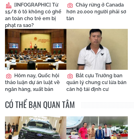
[INFOGRAPHIC] Từ
Cháy rừng ở Canada
15/8 ô tô không có ghế
hơn 20.000 người phải sơ
an toàn cho trẻ em bị
tán
phạt ra sao?
Hôm nay, Quốc hội
Bắt cựu Trưởng ban
thảo luận dự án luật về
quản lý chung cư lừa bán
ngân hàng, xuất bản
căn hộ tái định cư
CÓ THỂ BẠN QUAN TÂM