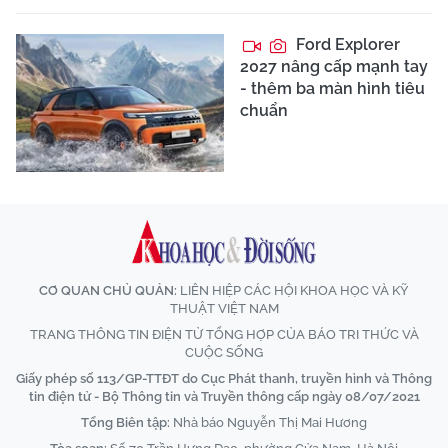
Ford Explorer
2027 nâng cấp mạnh tay
- thêm ba màn hình tiêu
chuẩn
CƠ QUAN CHỦ QUẢN:
LIÊN HIỆP CÁC HỘI KHOA HỌC VÀ KỸ
THUẬT VIỆT NAM
TRANG THÔNG TIN ĐIỆN TỬ TỔNG HỢP CỦA BÁO TRI THỨC VÀ
CUỘC SỐNG
Giấy phép số 113/GP-TTĐT do Cục Phát thanh, truyền hình và Thông
tin điện tử - Bộ Thông tin và Truyền thông cấp ngày 08/07/2021
Tổng Biên tập:
Nhà báo Nguyễn Thị Mai Hương