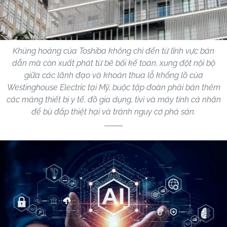
Khủng hoảng của Toshiba không chỉ đến từ lĩnh vực bán
dẫn mà còn xuất phát từ bê bối kế toán, xung đột nội bộ
giữa các lãnh đạo và khoản thua lỗ khổng lồ của
Westinghouse Electric tại Mỹ, buộc tập đoàn phải bán thêm
các mảng thiết bị y tế, đồ gia dụng, tivi và máy tính cá nhân
để bù đắp thiệt hại và tránh nguy cơ phá sản.