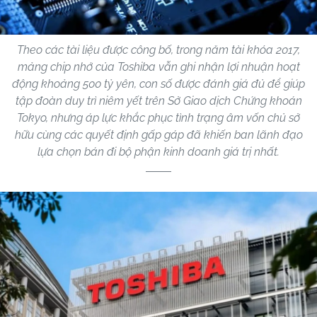
Theo các tài liệu được công bố, trong năm tài khóa 2017,
mảng chip nhớ của Toshiba vẫn ghi nhận lợi nhuận hoạt
động khoảng 500 tỷ yên, con số được đánh giá đủ để giúp
tập đoàn duy trì niêm yết trên Sở Giao dịch Chứng khoán
Tokyo, nhưng áp lực khắc phục tình trạng âm vốn chủ sở
hữu cùng các quyết định gấp gáp đã khiến ban lãnh đạo
lựa chọn bán đi bộ phận kinh doanh giá trị nhất.