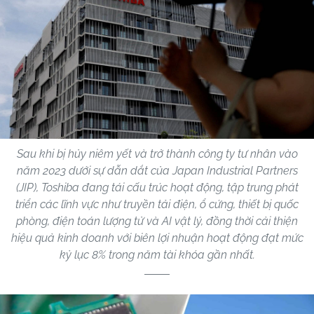
Sau khi bị hủy niêm yết và trở thành công ty tư nhân vào
năm 2023 dưới sự dẫn dắt của Japan Industrial Partners
(JIP), Toshiba đang tái cấu trúc hoạt động, tập trung phát
triển các lĩnh vực như truyền tải điện, ổ cứng, thiết bị quốc
phòng, điện toán lượng tử và AI vật lý, đồng thời cải thiện
hiệu quả kinh doanh với biên lợi nhuận hoạt động đạt mức
kỷ lục 8% trong năm tài khóa gần nhất.