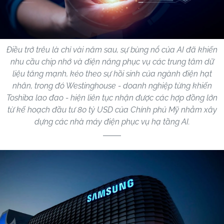
Điều trớ trêu là chỉ vài năm sau, sự bùng nổ của AI đã khiến
nhu cầu chip nhớ và điện năng phục vụ các trung tâm dữ
liệu tăng mạnh, kéo theo sự hồi sinh của ngành điện hạt
nhân, trong đó Westinghouse - doanh nghiệp từng khiến
Toshiba lao đao - hiện liên tục nhận được các hợp đồng lớn
từ kế hoạch đầu tư 80 tỷ USD của Chính phủ Mỹ nhằm xây
dựng các nhà máy điện phục vụ hạ tầng AI.