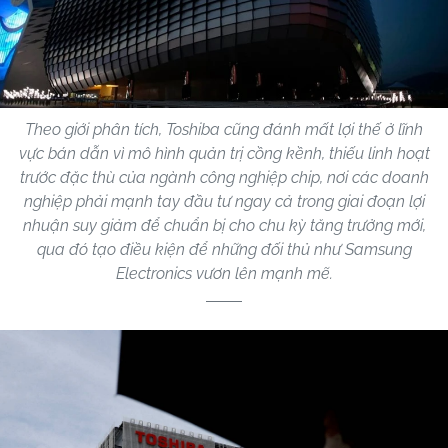
Theo giới phân tích, Toshiba cũng đánh mất lợi thế ở lĩnh
vực bán dẫn vì mô hình quản trị cồng kềnh, thiếu linh hoạt
trước đặc thù của ngành công nghiệp chip, nơi các doanh
nghiệp phải mạnh tay đầu tư ngay cả trong giai đoạn lợi
nhuận suy giảm để chuẩn bị cho chu kỳ tăng trưởng mới,
qua đó tạo điều kiện để những đối thủ như Samsung
Electronics vươn lên mạnh mẽ.