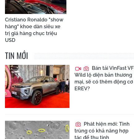
Cristiano Ronaldo "show
hàng" khoe dàn siêu xe
trị giá hàng chục triệu
USD
TIN MỚI
Bán tải VinFast VF
Wild lộ diện bản thương
mại, sẽ có thêm động cơ
EREV?
Phát hiện mới: Tinh
trùng có khả năng hợp
tác để thụ tinh