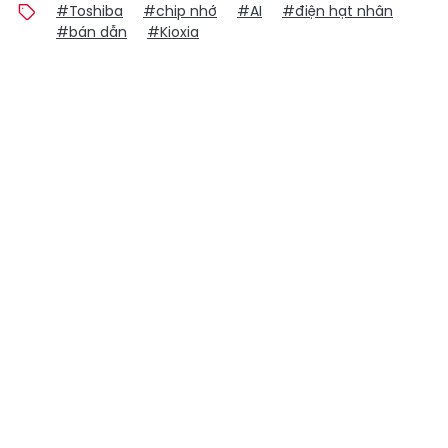
#Toshiba
#chip nhớ
#AI
#điện hạt nhân
#bán dẫn
#Kioxia