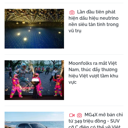
Lần đầu tiên phát
hiện dấu hiệu neutrino
nền siêu tân tinh trong
vũ trụ
Moonfolks ra mắt Việt
Nam, thúc đẩy thương
hiệu Việt vượt tầm khu
vực
MG4X mở bán chỉ
từ 349 triệu đồng - SUV
cỡ C điện có thể về Việt